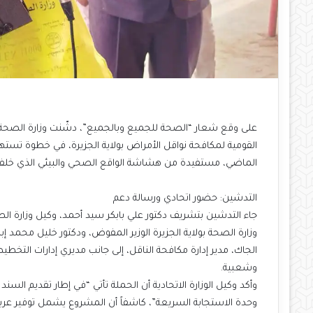
على وقع شعار “الصحة للجميع وبالجميع”، دشّنت وزارة الصحة الات
القومية لمكافحة نواقل الأمراض بولاية الجزيرة، في خطوة تست
الماضي، مستفيدة من هشاشة الواقع الصحي والبيئي الذي خلفت
التدشين: حضور اتحادي ورسالة دعم
جاء التدشين بتشريف دكتور علي بابكر سيد أحمد، وكيل وزارة الص
وزارة الصحة بولاية الجزيرة الوزير المفوض، ودكتور خليل محمد إبراه
الجاك، مدير إدارة مكافحة الناقل، إلى جانب مديري إدارات التخطيط
وشعبية.
وأكد وكيل الوزارة الاتحادية أن الحملة تأتي “في إطار تقديم ال
وحدة الاستجابة السريعة”، كاشفاً أن المشروع يشمل توفير عر