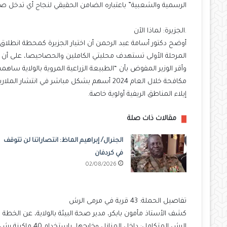
الرسمية والشعبية” باعتباره الضامن الحقيقي لنجاح أي تدخل ص
.الجزيرة: لماذا الآن
أوضح دكتور أسامة عبد الرحمن أن اختيار الجزيرة كمحطة انطلاق
المرحلة الأولى تستهدف محليتي الكاملين والحصاحيصا، على أن تمت
وأقر الوزير المفوض بأن “الطبيعة الزراعية المروية بالولاية ساه
مكافحة خلال العام 2024 أسهم بشكل مباشر في ان
إيلاء المناطق الريفية أولوية خاصة.
مقالات ذات صلة
الجنرال/ إبراهيم الماظ: انتصاراتنا لن تتوقف
في كردفان
02/08/2026
تفاصيل الحملة: 43 قرية في مرمى الرش
كشف الأستاذ مأمون بابكر، مدير صحة البيئة بالولاية، عن الخطة ا
الرش المتكامل: داخل المنازل وخارجها، باستخدام 40 ماكينة رش محمولة على الكتف، و13 ماكينة محمولة على العربات للرش الضبابي.