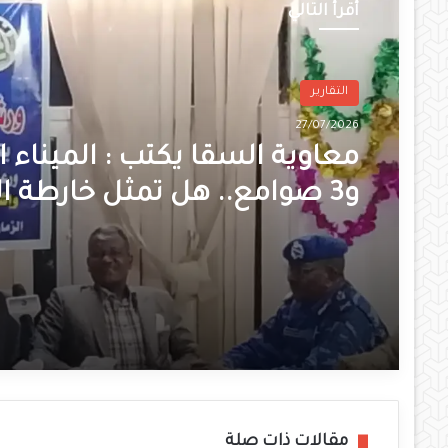
أقرأ التالي
التقارير
27/07/2026
معاوية السقا يكتب : الميناء ا
و3 صوامع.. هل تمثل خارطة ال
الزراعية نقطة تحول لإعادة إعم
الولاية؟
مقالات ذات صلة