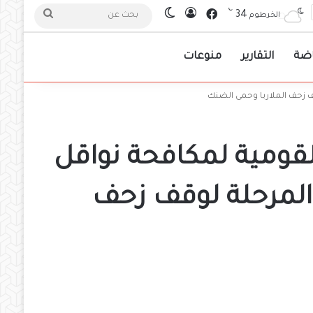
℃
فيسبوك
34
تسجيل الدخول
الوضع المظلم
بحث
الخرطوم
عن
اضة
التقارير
منوعات
قف زحف الملاريا وحمى الضنك
لقومية لمكافحة نواقل
 المرحلة لوقف زحف