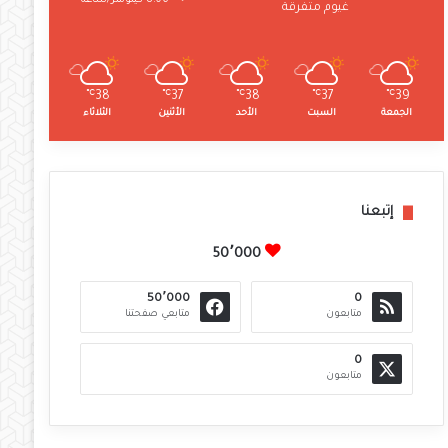
8.06 كيلومتر/ساعة
غيوم متفرقة
℃
38
℃
37
℃
38
℃
37
℃
39
الجمعة
السبت
الأحد
الأثنين
الثلاثاء
إتبعنا
50٬000
50٬000
0
متابعون
متابعي صفحتنا
0
متابعون