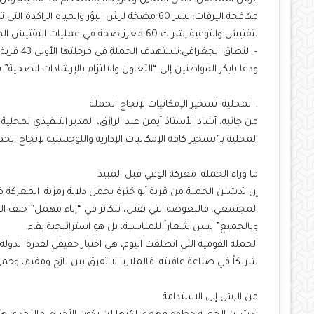
مكافحة اليرقات: نشر 60 مضخة لرش البؤر والمياه الراكدة التي تمثل الحاضنة الرئيسية للبعوض.
لتفتيش والتوعية إشراك 60 معزز صحة في عمليات التفتيش المنزلي ونشر الرسائل التوعوية.
– النطاق الجغرافي:تستهدف الحملة في مرحلتها الأولى 43 قرية بمحليتي الكاملين والحصاحيصا.
ودعا بابكر المواطنين إلى “التعاون والالتزام بالإرشادات الصحية”
. المحلية: تسخير الإمكانيات لإنجاح الحملة
من جانبه، أشاد الأستاذ أيمن عبد الرازق، المدير التنفيذي لمحلية ا
المحلية بـ”تسخير كافة الإمكانيات الإدارية واللوجستية لإنجاح ال
ما وراء الحملة: معركة الوعي قبل المبيد
إن تدشين الحملة من قرية أبو حَبَرة يحمل دلالة رمزية: المعركة 
المجتمعي. فالبعوضة التي تقتل، تتكاثر في “إناء مهمل” خلف ال
وبالجميع” ليس شعاراً للمناسبة، بل هو استراتيجية بقاء.
الحملة القومية التي انطلقت اليوم، هي اختبار حقيقي لقدرة الدو
شريكاً في صناعة عافيته. فالملاريا لا تفرق بين نازح ومقيم، و
من الرش إلى الاستدامة