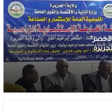
محمد البشير حنبكة يكتب .. البرهان القائد الملهم
معاوية السقا يكتب : الميناء الأخضر” و3 صوامع..
هل تمثل خارطة الجزيرة الزراعية نقطة تحول
لأخضر”
لإعادة إعمار الولاية؟
جزيرة
من حصار الأبيض إلى الاقتراب من أم درمان.. كيف
ار
تبدلت موازين المعركة في شمال كردفان؟