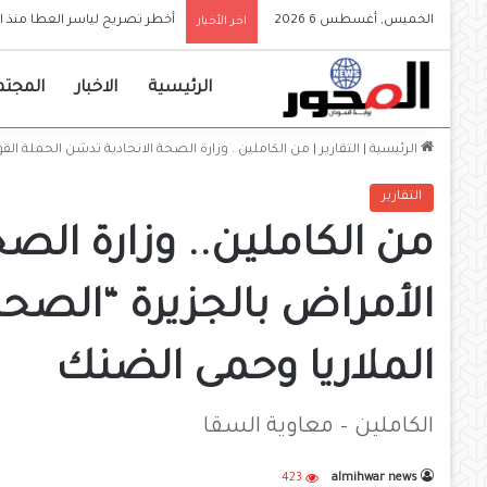
الخميس, أغسطس 6 2026
والي الجزيرة يعلن إعتماد الجا
اخر الأخبار
الرئيسية
الاخبار
المجتم
الرئيسية
|
التقارير
|
من الكاملين.. وزارة الصحة الاتحادية تدشن الحملة ال
التقارير
من الكاملين.. وزارة الص
الأمراض بالجزيرة “الصح
الملاريا وحمى الضنك
الكاملين – معاوية السقا
423
almihwar news