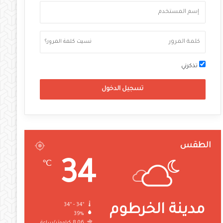
نسيت كلمة المرور؟
تذكرني
تسجيل الدخول
الطقس
34
℃
34º - 34º
مدينة الخرطوم
39%