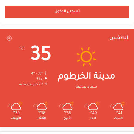
تسجيل الدخول
الطقس
35
℃
41º - 33º
مدينة الخرطوم
33%
7.7 كيلومتر/ساعة
سماء صافية
℃
39
℃
38
℃
38
℃
40
℃
41
السبت
الأحد
الأثنين
الثلاثاء
الأربعاء