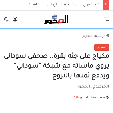
أخطر تصريح لياسر العطا منذ اندلاع الحرب .. ما القصة
القائمة
تسجيل ا
ال
الرئيسية
|
التقارير
التقارير
مكياج على جثة بقرة.. صحفي سوداني
يروي مأساته مع شبكة “سوداني”
ويدفع ثمنها بالنزوح
الخرطوم : المحور
359
almihwar news