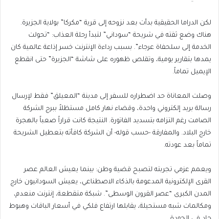
لكن الدراما الحقيقية بدأت بعد نزوحه إلى قرية “مكركا” بولاية الجزيرة.
هناك وضع ثقته في شريحة “سوداني” لتبدأ رحلة العذاب: “تحولت
الخدمة إلى سلحفاة عرجاء”. بسبب رداءة الإنترنت خسر إذاعة عالمية كان
يمدها بتقارير يومية، وتقلص ظهوره على شاشة “الجزيرة” حتى انقطع
الإيميل تماماً.
وصلت المعاناة حد اضطراره للسفر إلى مدينة “المعيلق” فقط لإرسال
رسالة بريد إلكتروني واحدة، وقضاء نهار كامل مستظلاً ببرج الشركة
الصامت رغم التزامه بتسديد الفاتورة. النتيجة كانت قراراً صعباً بالهجرة
خارج البلاد. والمفارقة -حسب قوله- أن الشركة كافأته بتعطيل الشريحة
تماماً بعد عودته.
ويعمم عزمي تجربته لتصبح قضية وطن: بينما يعيش العالم عصر
القرى الإلكترونية المدعومة بالذكاء الاصطناعي، يعيش السودانيون خارج
المدن الكبرى “عصر القرون الوسطى”. شبكة متقطعة، إنترنت منعدم،
ومكالمات شبه مستحيلة، يقابلها ارتفاع فلكي في أسعار الباقات وهبوط
حاد في الجودة.