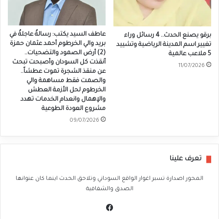
عاطف السيد يكتب: رسالةٌ عاجلةٌ في
برقو يصنع الحدث.. 4 رسائل وراء
بريد والي الخرطوم أحمد عثمان حمزة
تغيير اسم المدينة الرياضية وتشييد
(2) أرض الصمود والتضحيات..
5 ملاعب عالمية
أنقذت كل السودان وأصبحت تبحث
11/07/2026
عن منقذ الشجرة تموت عطشاً..
والصمت فقط مساهمة والي
الخرطوم لحل الأزمة العطش
والإهمال وانعدام الخدمات تهدد
مشروع العودة الطوعية
09/07/2026
تعرف علينا
المحور اصدارة تسبر اغوار الواقع السوداني وتلاحق الحدث اينما كان عنوانها
الصدق والشفافية
في