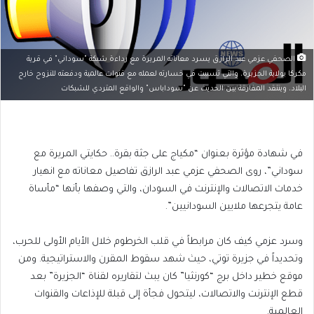
الصحفي عزمي عبد الرازق يسرد معاناته المريرة مع رداءة شبكة "سوداني" في قرية
مكركا بولاية الجزيرة، والتي تسببت في خسارته لعمله مع قنوات عالمية ودفعته للنزوح خارج
البلاد، وينتقد المفارقة بين الحديث عن "سوداباس" والواقع المتردي للشبكات
في شهادة مؤثرة بعنوان “مكياج على جثة بقرة.. حكايتي المريرة مع
سوداني”، روى الصحفي عزمي عبد الرازق تفاصيل معاناته مع انهيار
خدمات الاتصالات والإنترنت في السودان، والتي وصفها بأنها “مأساة
عامة يتجرعها ملايين السودانيين”.
وسرد عزمي كيف كان مرابطاً في قلب الخرطوم خلال الأيام الأولى للحرب،
وتحديداً في جزيرة توتي، حيث شهد سقوط المقرن والاستراتيجية. ومن
موقع خطير داخل برج “كورنثيا” كان يبث لتقاريره لقناة “الجزيرة” بعد
قطع الإنترنت والاتصالات، ليتحول فجأة إلى قبلة للإذاعات والقنوات
العالمية.