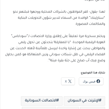
لهذا -يقول- كفر المواطنون بالشركات المحلية ووجهوا قبلتهم نحو
“ستارلينك” الوافدة من السماء لتدبير شؤون التحويلات البنكية
والمكالمات المصورة.
ويختم بسخرية مرة تعليقاً على إطلاق وزارة الاتصالات لـ”سوداباس”
الهوية الرقمية الموحدة: “يا للمفارقة! يتحدثون عن تحول رقمي
والمواطن يبحث عن إشارة واحدة ليرسل طمأنينة لأهله. الحديث عن
الفضاء الرقمي في ظل شبكات سوداني وزين المتهالكة هو كمن يحاول
وضع مِيك أب صارخ على جثة بقرة ميتة!”.
شارك هذا الموضوع:
فيس بوك
X
الإنترنت في السودان
الاتصالات السودانية