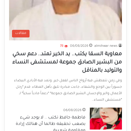
مقالات
78
06/08/2026
almihwar news
معاوية السقا يكتب.. يد الخير تمتد.. دعم سخي
من البشير الصادق جموعة لمستشفى النساء
والتوليد بالمناقل
وفي زمنٍ تتعطش فيه أرواح الناس لفعل خير، وتمد فيه الأيادي البيضاء
جسوراً بين الوجع والشفاء، جاءت مبادرة تليق بأهل العطاء. قدم *رجل
الأعمال والبر والإحسان البشير الصادق جموعة* *دعماً مادياً سخياً* لـ
*مستشفى النساء…
06/08/2026
فاطمة حافظ تكتب .. لا يوجد شيء
يصعب تحقيقه طالما أن هنالك إرادة
ومقاومة شعبية