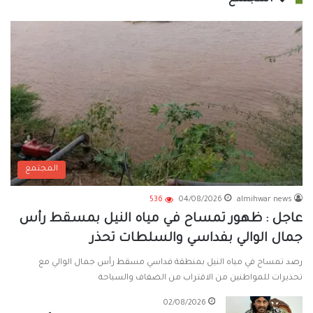
المجتمع
536
04/08/2026
almihwar news
عاجل : ظهور تمساح في مياه النيل بمسقط رأس
جمال الوالي بفداسي والسلطات تحذر
رصد تمساح في مياه النيل بمنطقة فداسي مسقط رأس جمال الوالي مع
تحذيرات للمواطنين من الاقتراب من الضفاف والسباحة
02/08/2026