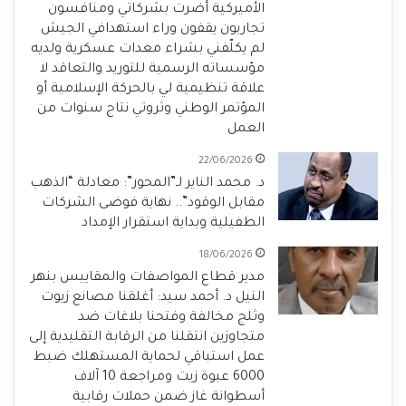
الأميركية أضرت بشركاتي ومنافسون
تجاريون يقفون وراء استهدافي الجيش
لم يكلّفني بشراء معدات عسكرية ولديه
مؤسساته الرسمية للتوريد والتعاقد لا
علاقة تنظيمية لي بالحركة الإسلامية أو
المؤتمر الوطني وثروتي نتاج سنوات من
العمل
22/06/2026
د. محمد الناير لـ”المحور”: معادلة “الذهب
مقابل الوقود”.. نهاية فوضى الشركات
الطفيلية وبداية استقرار الإمداد
18/06/2026
مدير قطاع المواصفات والمقاييس بنهر
النيل د. أحمد سيد: أغلقنا مصانع زيوت
وثلج مخالفة وفتحنا بلاغات ضد
متجاوزين انتقلنا من الرقابة التقليدية إلى
عمل استباقي لحماية المستهلك ضبط
6000 عبوة زيت ومراجعة 10 آلاف
أسطوانة غاز ضمن حملات رقابية