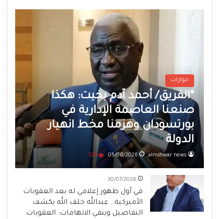
حوارات
*الفريق/ أحمد آدم بخيت: هكذا
صنعنا العاصمة الإدارية في
بورتسودان وهزمنا مخط انهيار
الدولة
126
05/08/2026
almihwar news
30/07/2026
في أول ظهور إعلامي له بعد العقوبات
الأميركية.. عبدالله خلف الله يكشف
التفاصيل وينفي الاتهامات: العقوبات