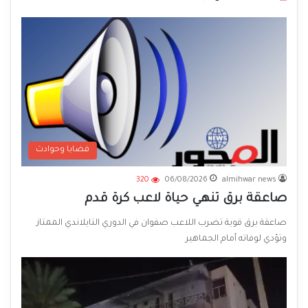
قضايا وحوادث
320
06/08/2026
almihwar news
صاعقة برق تنهي حياة لاعب كرة قدم
صاعقة برق قوية تضرب اللاعب صفوان في الدوري التايلاندي الممتاز
وتؤدي لوفاته أمام الجماهير