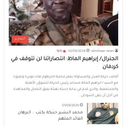
التقارير
169
02/08/2026
almihwar news
الجنرال/ إبراهيم الماظ: انتصاراتنا لن تتوقف في
كردفان
أقامت حركة العدل والمساواة بمقر محلية الخرطوم لقاء تنويريا وتعبويا
مع السيد / ابراهيم الماظ مساعد رئيس الحركة للشوؤن الأهلية
والمجتمعية، والذي قدم في بداية حديثه تهنئة بعبق النضال والمجاهدة
من أجل أن يبقى السودان…
01/08/2026
محمد البشير حنبكة يكتب .. البرهان
القائد الملهم