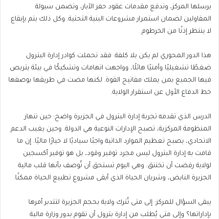
يرسلها المركز، وتدفع مقدمات عقود حفر الآبار، وتضمن سيولة
المقاولين لضمان استمرار مشروعات البنية التحتية. وكل ذلك يتم بإيقاع
لا ينتظر إذنًا من الخرطوم.
هذا الدور المحوري لم يكن بلا كلفة. فقد تحملت كوادر إدارة البترول
ضغطًا تشغيليًا وأمنيًا هائلًا، وواجهت اتهامات وتشكيكًا في بيئة يتربص
فيها الجميع بمن يملك مفاتيح القوة. لكنها مضت في طريقها بوصفها
خط الدفاع الأول عن استقرار الولاية.
الدرس الذي تقدمه تجربة إدارة البترول في الجزيرة واضح: حين تنهار
المنظومة المركزية، تصبح الإدارات النوعية هي الدولة. وحين يغيب الدعم
الاتحادي، يصبح تعظيم الموارد الذاتية واجبًا سياديًا لا خيارًا ماليًا. إن ما
قامت به إدارة البترول ليس مجرد توفير وقود، بل هو توفير أكسجين
لولاية رفضت أن تختنق. وهي اليوم تستحق أن تُوصف بأنها قلب مالية
الجزيرة النابض، وشريان الحياة الذي أبقى مشروع تطبيع الحياة ممكنًا.
يبقى السؤال للمركز: إلى متى تُترك ولاية بحجم الجزيرة لتتدبر أمرها
بإداراتها؟ وإلى متى يُطلب من إدارة بترول أن تقوم بدور وزارة مالية