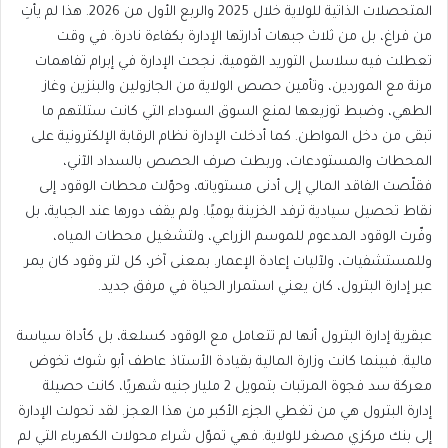
المتحصلات الذاتية للولاية خلال 2025 والربع الأول من 2026. هذا لم يأتِ
من فراغ، بل من ثلاث جبهات أدارتها الإدارة بكفاءة نادرة. في وقت
تعطلت فيه سلاسل التوريد القومية، نجحت الإدارة في إبرام تفاهمات
مرنة مع الموردين، وتأمين حصص الولاية من الجازولين والبنزين وغاز
الطهي، وضبط توزيعها لمنع السوق السوداء التي كانت ستلتهم ما
تبقى من دخل المواطن. كما أدخلت الإدارة نظام الرقابة الإلكترونية على
المحطات والمستودعات، وربطت صرف الحصص بالسداد الآني،
فقلّصت الفاقد المالي إلى أدنى مستوياته، وحوّلت محطات الوقود إلى
نقاط تحصيل سيادية ترفد الخزينة يوميًا. ولم يقف دورها عند الجباية، بل
وفّرت الوقود المدعوم للموسم الزراعي، ولتشغيل محطات المياه،
وللمستشفيات، ولآليات إعادة الإعمار. بمعنى آخر، كل لتر وقود كان يمر
عبر إدارة البترول، كان يعني استمرار الحياة في مرفق جديد.
عبقرية إدارة البترول أنها لم تتعامل مع الوقود كسلعة، بل كأداة سياسة
مالية. فبينما كانت وزارة المالية بقيادة الأستاذ عاطف أبو شوك تخوض
معركة سد فجوة المرتبات بتمويل 2 مليار جنيه شهريًا، كانت حصيلة
إدارة البترول هي من تغطي الجزء الأكبر من هذا العجز. لقد تحولت الإدارة
إلى بنك مركزي مصغر للولاية. فهي تموّل شراء محولات الكهرباء التي لم