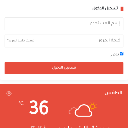
تسجيل الدخول
نسيت كلمة المرور؟
تذكرني
تسجيل الدخول
الطقس
36
℃
39º - 33º