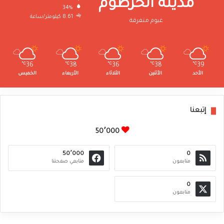
مدينة الخرطوم
34%
8.61 كيلومتر/ساعة
غيوم متفرقة
℃
36
℃
38
℃
36
℃
38
℃
39
الأحد
الأثنين
الثلاثاء
الأربعاء
الخميس
إتبعنا
50٬000
50٬000
0
متابعون
متابعي صفحتنا
0
متابعون