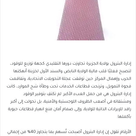
إدارة البترول بولاية الجزيرة تجاوزت دورها التقليدي كجهة توزيع للوقود،
لتصبح فعليًا قلب مالية الولاية النابض والسند الأول لخزينة أنهكتها
الحرب وإهمال المركز. حين توقفت عجلة التحويلات الاتحادية، وتفاقمت
فجوة التمويل، وترنحت قطاعات الخدمات تحت وطأة شح الموارد، كانت
إدارة البترول هي من حمل العبء الأكبر. لم تكتفِ بتوفير الوقود
ومشتقاته في أصعب الظروف اللوجستية والأمنية، بل تحولت إلى أكبر
رافد للإيرادات الذاتية للولاية، وإلى صمام أمان منع انهيار قطاعات حيوية
بأكملها.
الأرقام تقول إن إدارة البترول أصبحت تُسهم بما يتجاوز 40% من إجمالي