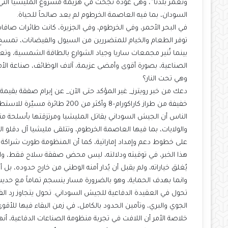
ونعمر بلدنا”، وهى عودة نجحت في هزيمة مشروع المليشيا التي 
السودان، بما فيه العاصمة الخرطوم لم يعد صالحاً للحياة.
في البحر الأحمر، وفي الخرطوم، وفي الجزيرة، كانت طائرات صاف
توفر الطعام والخيام للمتضررين من السيول والفيضانات، تمسح
بينما تُنير مجمعات ساريا وجياد الشوارع بالطاقة الشمسية، وتعيد
الصناعية، بصورة أقوى وأمضى عزيمة، آلاف الوظائف، صناعة ا
وهي تحت النار؟
خفيفة من طراز كاراكورام–8 وأكثر
الناس أن الجيش السوداني يقاتل المليشيا ومرتزقتها بأسلحة م
والولايات، بما فيها العاصمة الخرطوم، وتتلقى مليشيا آل دقلو ال
على خطوط دعم وإمداد إماراتية، كما أن المنظومة طورت شراكة 
هذا الخبر، في توقيته ودلالته، ليس محض صفقة سلاح فقط، وان
يُغلق خياراته، ولم يقبل أن يُدار أمنه الوطني من خارج حدوده، ب
وانما بهدف الحماية، وهو بالضرورة مسار ينسجم تماماً مع حديث ا
تحول في العقيدة الدفاعية للجيش السوداني. تحول يتجاوز رد ا
الجوي والبري، وتأمين الحدود بالكامل، في زمن البقاء فيها للأقو
خلاصة الأمر أن اللافت في تجربة منظومة الصناعات الدفاعية، أن