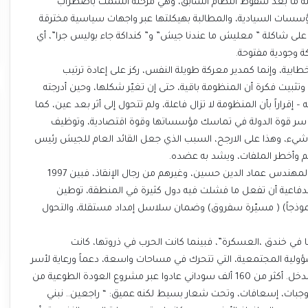
حلة ما بعد سقوط النظام السابق، وهي مرحلة اتسمت باضطراب
سسات السيادية، والمطالبة بهيكلتها عبر واجهات سياسية مخترقة
على شاكلة ” معليش ما عندنا جيش” و” كنداكة جاء بوليس جرا”، أي
 وجودية مفتوحة.
خطابية، وإنما كمدير معركة طويلة النفس، ركز على إعادة ترتيب
تثبيت فكرة أن المنظومة باقية، حتى إن تغيّر شكلها، وحين أدرجته
– إقراراً بأن المنظومة لا تزال فاعلة، ولم تتحول إلى أثر بعد عين، كما
ً أن سر قوة الدولة في تماسك مؤسساتها وقوة اقتصادية، وتوظيف
 شيء، وهذا على الارجح، السبب الذي جعل القائد العام للجيش رئيس
هم وأخطر الملفات، ويشد به عضده.
بالطبع يصعب تجاهل الجيل المؤسس، الشهيد جمال زمقان والمهندس عماد الدين حسين، وغيرهم من رجال الإنقاذ، فبين 1997
لصناعات الدفاعية أن تفعل ما فشلت فيه دول كثيرة في المنطقة، توطين
يرة والسلاح، صيانة وترقية الطيران (صافات1 – صافات 03 نموذجاً) ( مسيّرة سفروق) وضمان سلاسل إمداد مستقلة، والتحول
 في خندق ،العسكرة”، فبينما كانت الحرب في ذروتها، كانت
ؤولية المجتمعية، التي تتحرك في مساحات واسعة، دعماً ورعاية لأسر
الشهداء ولضحايا الحرب، النازحين والذين فقدوا السند ومصادر الدخل. أكثر من 160 ألف سوداني عادوا عبر مشروع العودة الطوعية من
 وجبات، إسعافات، وتحت شعار بسيط لكنه عميق: “ راجعين.. نبني