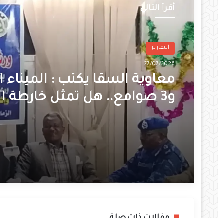
أقرأ التالي
التقارير
27/07/2026
معاوية السقا يكتب : الميناء ا
و3 صوامع.. هل تمثل خارطة ال
الزراعية نقطة تحول لإعادة إعم
الولاية؟