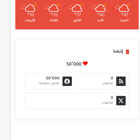
℃
39
℃
39
℃
37
℃
40
℃
41
السبت
الأحد
الأثنين
الثلاثاء
الأربعاء
إتبعنا
50٬000
50٬000
0
متابعون
متابعي صفحتنا
0
متابعون