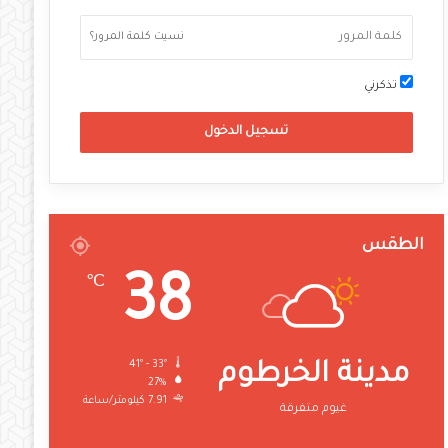
نسيت كلمة المرور؟
تذكرني
تسجيل الدخول
الطقس
38
℃
41º - 33º
مدينة الخرطوم
27%
7.91 كيلومتر/ساعة
غيوم متفرقة