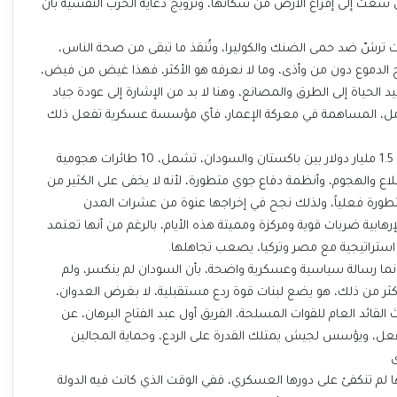
سعت إلى إفراغ الأرض من سكانها، وترويج دعاية الحرب النفسية بأن
ات ترشّ ضد حمى الضنك والكوليرا، وتُنقذ ما تبقى من صحة الناس،
 الدموع دون من وأذى، وما لا نعرفه هو الأكثر، فهذا غيض من فيض،
 الحياة إلى الطرق والمصانع، وهنا لا بد من الإشارة إلى عودة جياد
لأمل، المساهمة في معركة الإعمار، فأي مؤسسة عسكرية تفعل ذلك
دعك من خبر رويترز_ غير المؤكد حتى الآن_ عن إبرام صفقة بقيمة 1.5 مليار دولار بين باكستان والسودان، تشمل، 10 طائرات هجومية
 من 200 طائرة مسيّرة للاستطلاع والهجوم، وأنظمة دفاع جوي متطورة، لأنه لا يخفى على الكثير من
تطورة فعلياً، ولذلك نجح في إخراجها عنوة من عشرات المدن
إرهابية ضربات قوية ومركزة ومميتة هذه الأيام، بالرغم من أنها تعتمد
استراتيجية مع مصر وتركيا، يصعب تجاهلها.
ما رسالة سياسية وعسكرية واضحة، بأن السودان لم ينكسر، ولم
ل أكثر من ذلك، هو يضع لبنات قوة ردع مستقبلية، لا بغرض العدوان،
لقائد العام للقوات المسلحة، الفريق أول عبد الفتاح البرهان، عن
لفعل، ويؤسس لجيش يمتلك القدرة على الردع، وحماية المجالين
ى
ها لم تنكفئ على دورها العسكري، ففي الوقت الذي كانت فيه الدولة