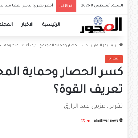
السبت, أغسطس 8 2026
والي الجزيرة يعلن إعتماد الجامع
اخر الأخبار
الرئيسية
الاخبار
المجتم
الرئيسية
|
التقارير
|
كسر الحصار وحماية المجتمع.. كيف أعادت منظومة الصن
التقارير
كسر الحصار وحماية المج
تعريف القوة؟
تقرير : عزمي عبد الرازق
172
almihwar news