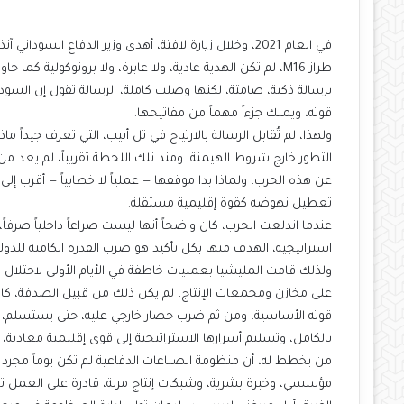
في العام 2021، وخلال زيارة لافتة، أهدى وزير الدفاع الس
طراز M16، لم تكن الهدية عادية، ولا عابرة، ولا بروتوكولية
برسالة ذكية، صامتة، لكنها وصلت كاملة، الرسالة تقول إن ال
قوته، ويملك جزءاً مهماً من مفاتيحها.
ولهذا، لم تُقابل الرسالة بالارتياح في تل أبيب، التي تعرف جيداً
التطور خارج شروط الهيمنة، ومنذ تلك اللحظة تقريباً، لم يعد م
عن هذه الحرب، ولماذا بدا موقفها — عملياً لا خطابياً — أقرب إل
تعطيل نهوضه كقوة إقليمية مستقلة.
عندما اندلعت الحرب، كان واضحاً أنها ليست صراعاً داخلياً صرفاً
استراتيجية، الهدف منها بكل تأكيد هو ضرب القدرة الكامنة للدول
ولذلك قامت المليشيا بعمليات خاطفة في الأيام الأولى لاحتلال
على مخازن ومجمعات الإنتاج، لم يكن ذلك من قبيل الصدفة، ك
قوته الأساسية، ومن ثم ضرب حصار خارجي عليه، حتى يستسلم، ك
بالكامل، وتسليم أسرارها الاستراتيجية إلى قوى إقليمية معادية،
من يخطط له، أن منظومة الصناعات الدفاعية لم تكن يوماً مجر
مؤسسي، وخبرة بشرية، وشبكات إنتاج مرنة، قادرة على العمل تحت