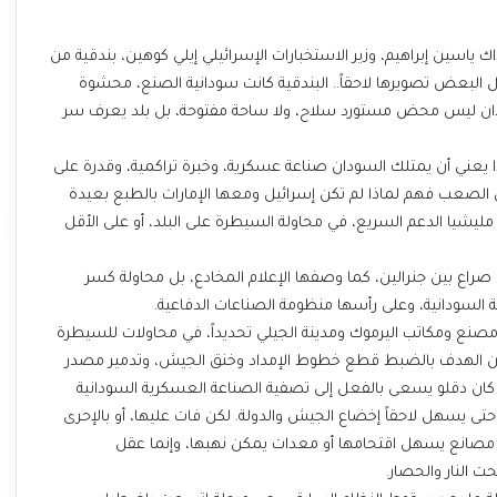
وداني آنذاك ياسين إبراهيم، وزير الاستخبارات الإسرائيلي إيلي كوهين، بندقية من
 كما حاول البعض تصويرها لاحقاً.. البندقية كانت سودانية الصنع، محشوة
سودان ليس محض مستورد سلاح، ولا ساحة مفتوحة، بل بلد يعرف سر
 ماذا يعني أن يمتلك السودان صناعة عسكرية، وخبرة تراكمية، وقدرة على
ن الصعب فهم لماذا لم تكن إسرائيل ومعها الإمارات بالطبع بعيدة
ى مليشيا الدعم السريع، في محاولة السيطرة على البلد، أو على الأقل
، صراع بين جنرالين، كما وصفها الإعلام المخادع، بل محاولة كسر
ة السودانية، وعلى رأسها منظومة الصناعات الدفاعية.
 مصنع ومكاتب اليرموك ومدينة الجيلي تحديداً، في محاولات للسيطرة
ان الهدف بالضبط قطع خطوط الإمداد وخنق الجيش، وتدمير مصدر
ان دقلو يسعى بالفعل إلى تصفية الصناعة العسكرية السودانية
 حتى يسهل لاحقاً إخضاع الجيش والدولة. لكن فات عليها، أو بالإحرى
د مصانع يسهل اقتحامها أو معدات يمكن نهبها، وإنما عقل
 النار والحصار.