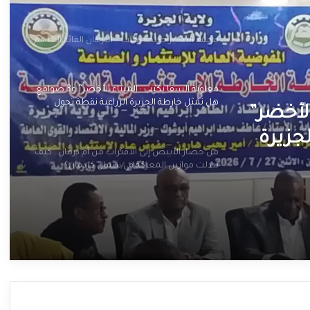
محمد البشير حنبكة يكتب .. البرهان القائد الملهم
معاوية السقا يكتب : الميناء الأخضر” و3 صوامع..
هل تمثل خارطة الجزيرة الزراعية نقطة تحول
لأخضر”
لإعادة إعمار الولاية؟
جزيرة
من حصار الأبيض إلى الاقتراب من أم درمان.. كيف
ار
تبدلت موازين المعركة في شمال كردفان؟