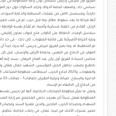
الفريق أول ميرغني إدريس سليمان تولى إدارة المنظومة في مر
سياسي حاد، وضعف قبضة الدولة، وتزايد الشكوك حول دور المؤ
خارجياً، ومسلسل كامل من عمليات الشيطنة والدعاية السوداء، 
أنها مرحلة ما بعد سقوط نظام، وما قبل حرب، ثم في قلب معركة
الرجل، القادم من خلفية عسكرية وأمنية، لم يُقدّم نفسه كواجهة 
سلاسل الإمداد، الحفاظ على الكوادر، فتح قنوات تعاون إقليمي، و
وزارة الخزانة الأميركية على قائمة العقوبات، كان ذلك – في حد ذاته 
تم التخطيط له. وما يميز الفريق ميرغني إدريس، أنه يدرك جيدا
الموارد في الدفاع عن النفس، وحماية الأرض والإنسان، قبل كل
مجلس السيادة الفريق أول ركن عبد الفتاح البرهان، يسند إليه أ
والعقوبات، و2023 اندلاع الحرب، استطاعت منظومة ا
الذخ
من الدفاع إلى الاكتفاء ثم الإسناد.
ولعل ما يميّز منظومة الصناعات الدفاعية، أنها لم تحبس نفسها
المنظومة تفعل شيئاً آخر بهدوء، تحمي المجتمع عبر إدارة المس
مصر، عشرات الآلاف من ليبيا، عمان، في رحلات مجانية، تنظيم،