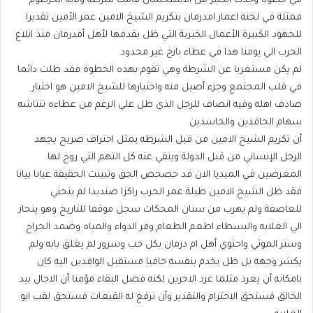
في خطوة وجدت الكثير من الاستحسان قامت شرطة ولاية الخرطوم
ممثلة في لجنة اعمار امدرمان بتكريم الشيخ الامين عمر الأمين تقديرا
للجهود الكبيرة الأعمال الخيرية التي ظل يقدمها لأهل أمدرمان منذ انلاع
الحرب الي يومنا هذا في عطاء بازخ غير محدود
لم يكن مستغربا عن الشرطة وهي تقوم بهذه الخطوة فقد ظلت دائما
في قلب المجتمع وجزء أصيل منه واختيارها للشيخ الامين هو اختيار
صادف اهله وفيه انصاف للرجل الذي ظل علي الرغم من عطاءه تنتاشه
سهام الحاقدين والحاسدين
أن تكريم الشيخ الامين من قبل الشرطه يمثل احتراف صريح بجهد
الرجل الإنساني من قبل الدولة وينفي عنه كل التهم التي روج لها
المغرضين في الميديا الان قد حصحص الحق وتبينت الحقيقة عيانا بيانا
فقد ظل الشيخ الامين طيلة عمر الحرب راكزا صنديدا لم ينحني
للعاصفة ولم يهرب من سنان المحكات سجل موقفا للتاريخ وهو ينحاز
الي الغلابه والبسطاء اطعم الطعام وفر الدواء والمياه وضمد الجراح
وستر الموتي واحتوي أهل ام درمان بكل حب وسرور لم يغلق بابه ولم
يكشر وجهه بل ظل يخدم بنفسه حافيا مستقبل الوافدين اليه كان
بامكانه أن يعرد مثلما عرد الاخرين لكنه فضل البقاء مؤمنا أن الاجال بيد
الخالق فستحق الاحترام والتقدير وأن نرفع له القبعات فستحق لقب ابو