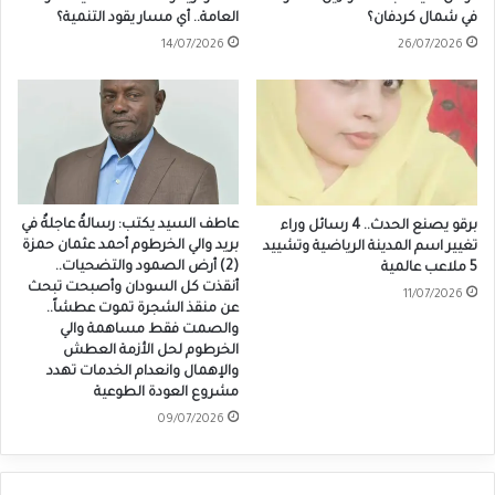
في شمال كردفان؟
العامة.. أي مسار يقود التنمية؟
14/07/2026
26/07/2026
عاطف السيد يكتب: رسالةٌ عاجلةٌ في
برقو يصنع الحدث.. 4 رسائل وراء
بريد والي الخرطوم أحمد عثمان حمزة
تغيير اسم المدينة الرياضية وتشييد
(2) أرض الصمود والتضحيات..
5 ملاعب عالمية
أنقذت كل السودان وأصبحت تبحث
11/07/2026
عن منقذ الشجرة تموت عطشاً..
والصمت فقط مساهمة والي
الخرطوم لحل الأزمة العطش
والإهمال وانعدام الخدمات تهدد
مشروع العودة الطوعية
09/07/2026