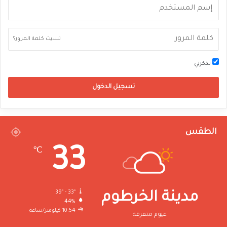
نسيت كلمة المرور؟
تذكرني
تسجيل الدخول
الطقس
33
℃
39º - 33º
مدينة الخرطوم
44%
10.54 كيلومتر/ساعة
غيوم متفرقة