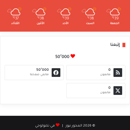
℃
37
℃
38
℃
39
℃
38
℃
39
الجمعة
السبت
الأحد
الأثنين
الثلاثاء
إتبعنا
50٬000
50٬000
0
متابعون
متابعي صفحتنا
0
متابعون
© 2026 المحور نيوز |
مي تكنولوجي