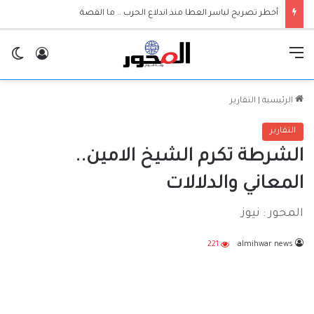
أخطر تصريح لياسر العطا منذ اندلاع الحرب .. ما القصة
القائمة
تسجيل ا
ال
الرئيسية
|
التقارير
التقارير
الشرطة تكرم الشيخ الامين..
المعاني والدلالات
المحور : نيوز
221
almihwar news