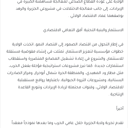
الولاية على عودة القطاع الصناعي لمعالجة مساهمته الكبيرة في
الإيرادات، إلى جانب معالجة الاختلالات في مشروعي الجزيرة والرهد
بوصفهما عماد الاقتصاد الولائي .
الاستثمار والبنية التحتية: أفق التعافي الاقتصادي
في إطار التحول من اقتصاد الصمود إلى اقتصاد النمو، اتخذت الولاية
خطوات مؤسسية لتعزيز الاستثمار، تمثلت في إنشاء مفوضية مستقلة
للاستثمار، والشروع في إعادة تشغيل المصانع المتضررة واستقطاب
استثمارات جديدة. كما تبرز مشروعات استراتيجية مؤجلة بفعل الحرب،
مثل مطار ود المهيدي، والمنطقة الحرة شمال أبوحراز، ومركز الصادرات
البستانية، ومشروعات الثروة الحيوانية، باعتبارها روافع مستقبلية
للاقتصاد الولائي، وقنوات محتملة لزيادة الإيرادات وتنويع القاعدة
الإنتاجية .
أخيراً
تقدم تجربة ولاية الجزيرة خلال عامي الحرب وما بعدها نموذجاً معقداً