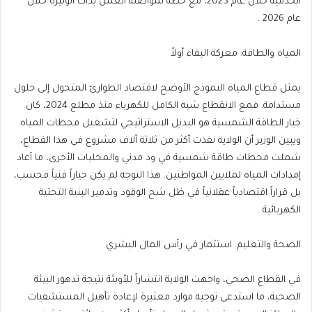
الخدمية خلال عام 2025، مع خطة لمواصلة العمل بذات الوتيرة خلال
عام 2026 .
المياه والطاقة: معركة البقاء أولاً
يمثل قطاع المياه النموذج الأوضح لاقتصاد الطوارئ المتحول إلى حلول
مستدامة. فمع الانقطاع شبه الكامل للكهرباء منذ مطلع 2024، كان
خيار الطاقة الشمسية هو البديل الاستراتيجي لتشغيل محطات المياه.
ويبين الوزير أن الولاية نفذت أكثر من ثلاثة آلاف مشروع في هذا القطاع،
شملت محطات طاقة شمسية في ود مدني والمحليات الأخرى، ما أعاد
إمدادات المياه لملايين المواطنين. هذا التوجه لم يكن خياراً فنياً فحسب،
بل قراراً اقتصادياً عقلانياً في ظل شح الوقود وتدمير البنية التحتية
الكهربائية .
الصحة والتعليم: استثمار في رأس المال البشري
في القطاع الصحي، واجهت الولاية انتشاراً للأوبئة نتيجة تدهور البيئة
الصحية، ما استدعى توجيه موارد معتبرة لإعادة تأهيل المستشفيات