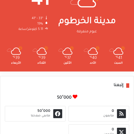
41
41º - 33º
مدينة الخرطوم
19%
5.11 كيلومتر/ساعة
غيوم متفرقة
℃
39
℃
39
℃
37
℃
40
℃
41
السبت
الأحد
الأثنين
الثلاثاء
الأربعاء
إتبعنا
50٬000
50٬000
0
متابعون
متابعي صفحتنا
0