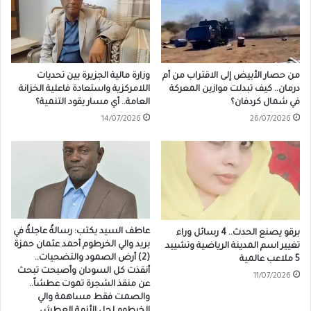
من حصار الأبيض إلى الاقتراب من أم
وزارة مالية الجزيرة بين تحديات
درمان.. كيف تبدلت موازين المعركة
اللامركزية واستعادة فاعلية الخزانة
في شمال كردفان؟
العامة.. أي مسار يقود التنمية؟
14/07/2026
26/07/2026
عاطف السيد يكتب: رسالةٌ عاجلةٌ في
برقو يصنع الحدث.. 4 رسائل وراء
بريد والي الخرطوم أحمد عثمان حمزة
تغيير اسم المدينة الرياضية وتشييد
(2) أرض الصمود والتضحيات..
5 ملاعب عالمية
أنقذت كل السودان وأصبحت تبحث
11/07/2026
عن منقذ الشجرة تموت عطشاً..
والصمت فقط مساهمة والي