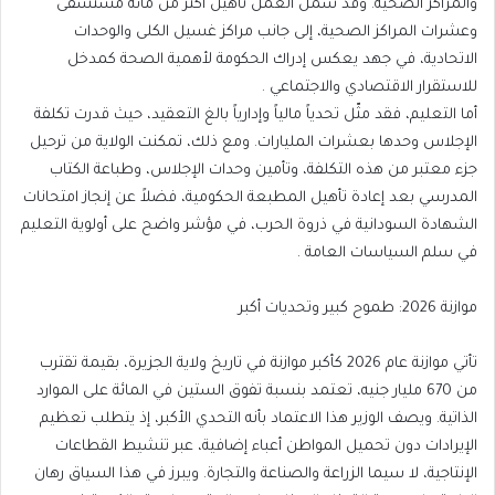
والمراكز الصحية. وقد شمل العمل تأهيل أكثر من مائة مستشفى
وعشرات المراكز الصحية، إلى جانب مراكز غسيل الكلى والوحدات
الاتحادية، في جهد يعكس إدراك الحكومة لأهمية الصحة كمدخل
للاستقرار الاقتصادي والاجتماعي .
أما التعليم، فقد مثّل تحدياً مالياً وإدارياً بالغ التعقيد، حيث قدرت تكلفة
الإجلاس وحدها بعشرات المليارات. ومع ذلك، تمكنت الولاية من ترحيل
جزء معتبر من هذه التكلفة، وتأمين وحدات الإجلاس، وطباعة الكتاب
المدرسي بعد إعادة تأهيل المطبعة الحكومية، فضلاً عن إنجاز امتحانات
الشهادة السودانية في ذروة الحرب، في مؤشر واضح على أولوية التعليم
في سلم السياسات العامة .
موازنة 2026: طموح كبير وتحديات أكبر
تأتي موازنة عام 2026 كأكبر موازنة في تاريخ ولاية الجزيرة، بقيمة تقترب
من 670 مليار جنيه، تعتمد بنسبة تفوق الستين في المائة على الموارد
الذاتية. ويصف الوزير هذا الاعتماد بأنه التحدي الأكبر، إذ يتطلب تعظيم
الإيرادات دون تحميل المواطن أعباء إضافية، عبر تنشيط القطاعات
الإنتاجية، لا سيما الزراعة والصناعة والتجارة. ويبرز في هذا السياق رهان