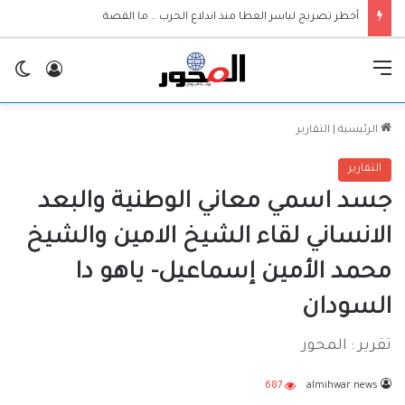
أخطر تصريح لياسر العطا منذ اندلاع الحرب .. ما القصة
القائمة
تسجيل ا
ال
الرئيسية
|
التقارير
التقارير
جسد اسمي معاني الوطنية والبعد
الانساني لقاء الشيخ الامين والشيخ
محمد الأمين إسماعيل- ياهو دا
السودان
تقرير : المحور
687
almihwar news