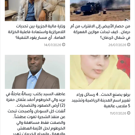
من حصار الأبيض إلى الاقتراب من أم
وزارة مالية الجزيرة بين تحديات
درمان.. كيف تبدلت موازين المعركة
اللامركزية واستعادة فاعلية الخزانة
في شمال كردفان؟
العامة.. أي مسار يقود التنمية؟
14/07/2026
26/07/2026
عاطف السيد يكتب: رسالةٌ عاجلةٌ في
برقو يصنع الحدث.. 4 رسائل وراء
بريد والي الخرطوم أحمد عثمان حمزة
تغيير اسم المدينة الرياضية وتشييد
(2) أرض الصمود والتضحيات..
5 ملاعب عالمية
أنقذت كل السودان وأصبحت تبحث
11/07/2026
عن منقذ الشجرة تموت عطشاً..
والصمت فقط مساهمة والي
الخرطوم لحل الأزمة العطش
والإهمال وانعدام الخدمات تهدد