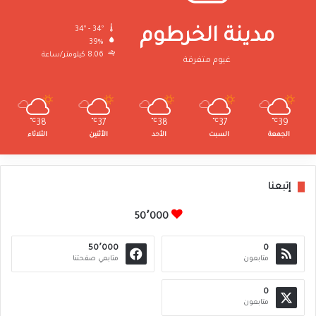
34º - 34º
مدينة الخرطوم
39%
8.06 كيلومتر/ساعة
غيوم متفرقة
℃
38
℃
37
℃
38
℃
37
℃
39
الجمعة
السبت
الأحد
الأثنين
الثلاثاء
إتبعنا
50٬000
50٬000
0
متابعون
متابعي صفحتنا
0
متابعون