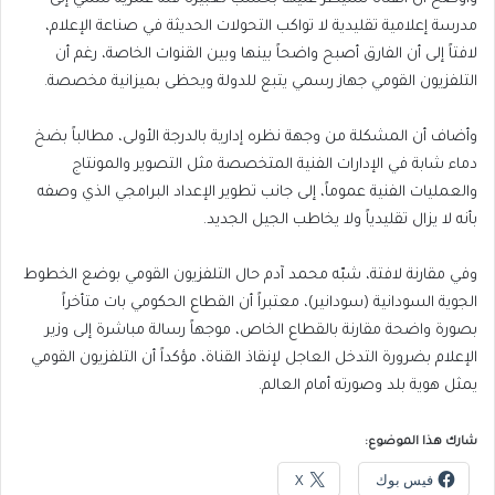
مدرسة إعلامية تقليدية لا تواكب التحولات الحديثة في صناعة الإعلام،
لافتاً إلى أن الفارق أصبح واضحاً بينها وبين القنوات الخاصة، رغم أن
التلفزيون القومي جهاز رسمي يتبع للدولة ويحظى بميزانية مخصصة.
وأضاف أن المشكلة من وجهة نظره إدارية بالدرجة الأولى، مطالباً بضخ
دماء شابة في الإدارات الفنية المتخصصة مثل التصوير والمونتاج
والعمليات الفنية عموماً، إلى جانب تطوير الإعداد البرامجي الذي وصفه
بأنه لا يزال تقليدياً ولا يخاطب الجيل الجديد.
وفي مقارنة لافتة، شبّه محمد آدم حال التلفزيون القومي بوضع الخطوط
الجوية السودانية (سودانير)، معتبراً أن القطاع الحكومي بات متأخراً
بصورة واضحة مقارنة بالقطاع الخاص، موجهاً رسالة مباشرة إلى وزير
الإعلام بضرورة التدخل العاجل لإنقاذ القناة، مؤكداً أن التلفزيون القومي
يمثل هوية بلد وصورته أمام العالم.
شارك هذا الموضوع:
فيس بوك
X