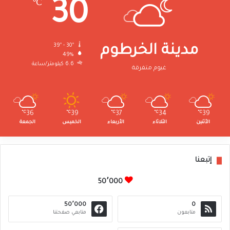
30
℃
39º - 30º
مدينة الخرطوم
49%
6.6 كيلومتر/ساعة
غيوم متفرقة
℃
36
℃
39
℃
37
℃
34
℃
39
الأثنين
الثلاثاء
الأربعاء
الخميس
الجمعة
إتبعنا
50٬000
50٬000
0
متابعون
متابعي صفحتنا