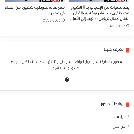
بعد سنوات من الإعجاب به !! الشيخ
منع فنانة سودانية شهيرة من الغناء
مصطفى_عبدالقادر يوجّه رسالة إلى
في مصر
الفنان كمال ترباس : ( توب إلى الله) ..
01/08/2026
01/08/2026
تعرف علينا
المحور اصدارة تسبر اغوار الواقع السوداني وتلاحق الحدث اينما كان عنوانها
الصدق والشفافية
في
سب
وك
روابط المحور
الرئيسية
من نحن