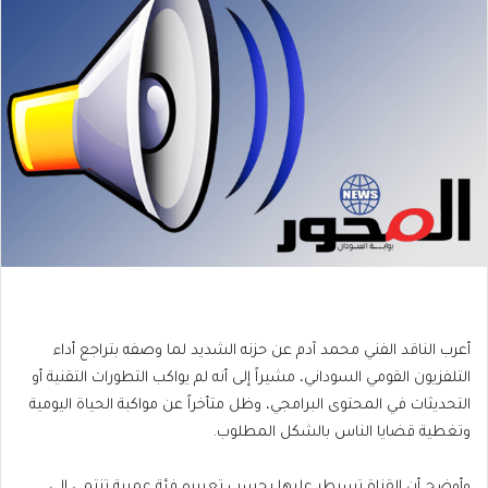
أعرب الناقد الفني محمد آدم عن حزنه الشديد لما وصفه بتراجع أداء
التلفزيون القومي السوداني، مشيراً إلى أنه لم يواكب التطورات التقنية أو
التحديثات في المحتوى البرامجي، وظل متأخراً عن مواكبة الحياة اليومية
وتغطية قضايا الناس بالشكل المطلوب.
وأوضح أن القناة تسيطر عليها بحسب تعبيره فئة عمرية تنتمي إلى