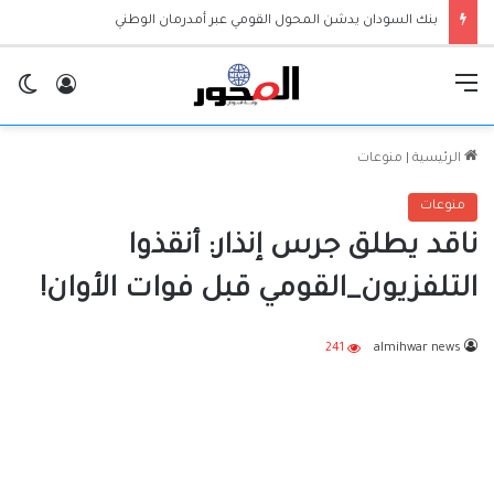
بنك السودان يدشن المحول القومي عبر أمدرمان الوطني
القائمة
تسجيل ا
ال
الرئيسية
|
منوعات
منوعات
ناقد يطلق جرس إنذار: أنقذوا
التلفزيون_القومي قبل فوات الأوان!
241
almihwar news