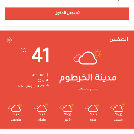
تسجيل الدخول
الطقس
41
℃
41º - 36º
مدينة الخرطوم
20%
4.29 كيلومتر/ساعة
غيوم متفرقة
℃
38
℃
37
℃
38
℃
39
℃
40
السبت
الأحد
الأثنين
الثلاثاء
الأربعاء