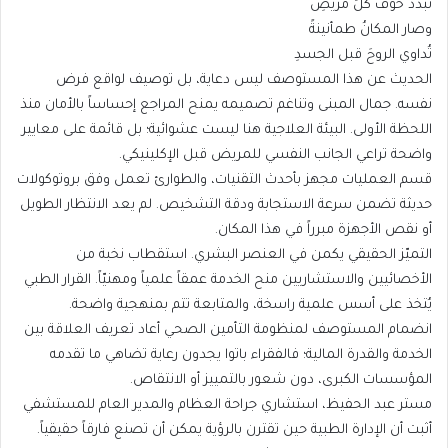
تبدّد خوفُ كلِّ مريضِ
وصار المكانُ طمأنينةً
تُداوي الروحَ قبل الجسدِ
الحديث عن هذا المستوصف ليس دعاية، بل توصيف لواقع فرض
نفسه. جمال المبنى وتناغم تصميمه يمنح المراجع إحساساً بالأمان منذ
اللحظة الأولى. البيئة العلاجية هنا ليست عشوائية؛ بل قائمة على معايير
واضحة تراعي الجانب النفسي للمريض قبل الإكلينيكي.
قسم العمليات مجهز بأحدث التقنيات، والطوارئ تعمل وفق بروتوكولات
حديثة تضمن سرعة الاستجابة ودقة التشخيص. لم يعد الانتظار الطويل
أو نقص الأجهزة مبرراً في هذا المكان.
التميّز الحقيقي يكمن في العنصر البشري. استقطاب نخبة من
الأخصائيين والاستشاريين منح الخدمة عمقاً علمياً ومهنيّاً. القرار الطبي
يُتخذ على أسس علمية راسخة، والمتابعة تتم بمنهجية واضحة.
انضمام المستوصف لمنظومة التأمين الصحي أعاد تعريف العلاقة بين
الخدمة والقدرة المالية؛ فالفقراء باتوا يجدون رعاية تضاهي ما تقدمه
المؤسسات الكبرى، دون شعور بالتمييز أو الانتقاص.
مستر عبد الحفيظ، استشاري جراحة العظام والمدير العام للمستشفي
أثبت أن الإدارة الطبية حين تقترن بالرؤية يمكن أن تصنع فارقاً حقيقياً.