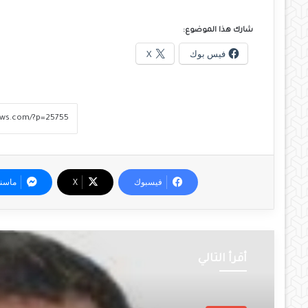
شارك هذا الموضوع:
فيس بوك
X
فيسبوك
‫X
ماسن
أقرأ التالي