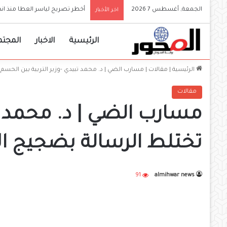
الجمعة, أغسطس 7 2026
والي الجزيرة يعلن إعتماد الجامع
اخر الأخبار
الرئيسية
الاخبار
المجتم
الرئيسية
|
مقالات
|
مسارب الضي | د. محمد تبيدي -وزير التربية بين الحسم 
مقالات
مسارب الضي | د. محمد ت
تختلط الرسالة بضجيج الأد
91
almihwar news