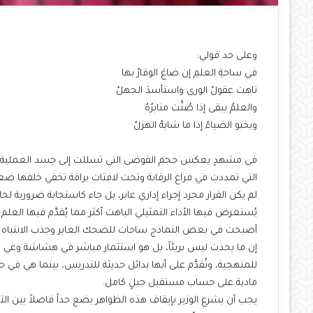
وعلى حد قولي:
في ساحةِ العلمِ إن ضاعَ الوقارُ بها
تاهت عقولُ الورى واستأسدَ الجهلُ
والعلمُ يبقى إذا صُنَّت منابرُهُ
ويخبو الضياءُ إذا ما شابهُ الهزلُ
في مشهدٍ يعكس حجم الفوضى التي تسللت إلى جسد العملية التع
التي تمددت في فراغ الرقابة وتحت لافتات براقة تخفي خلفها ض
لم يكن القرار مجرد إجراء إداري عابر، بل جاء كاستجابة ضرورية 
يُستعرض فيها الأداء التمثيلي الباهت أكثر مما يُقدَّم فيها الع
أصبحت في بعض النماذج ساحات للضحك العابر وجذب الانتباه عبر
إن ما يحدث ليس بريئاً، بل هو استثمار مباشر في هشاشة وعي ا
للمنهجية، وتُقدَّم على أنها بدائل حديثة للتدريس، بينما هي في 
مادية على حساب مستقبل جيلٍ كامل.
يجب أن بشرع الوزير بإيقاف هذه الظواهر يضع حداً فاصلاً بين ال