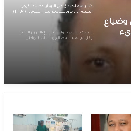
د/.ابراهيم الصديق علي البرهان وضياع الفرص
الثمينة: أول خرق لمباديء الحوار السوداني (1-3) (1)
قالة
د. محمد عوض متولي يكتب … إقالة وزير الطاقة
صالح
وكل من يعبث بمصالح وخدمات المواطن
السودانى مطلب شعبى
مطلب
ن وضياع
يء