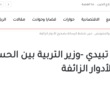
ات مرجعية لقرارات حكومة الولاية
ع
الاقتصادية
حوارات
قضايا وحوادث
مقالات
الري
والتشويش.. حين تختلط الرسالة بضجيج الأدوار الزائفة
بيدي -وزير التربية بين ال
وار الزائفة