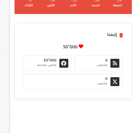
℃
37
℃
38
℃
39
℃
38
℃
39
الجمعة
السبت
الأحد
الأثنين
الثلاثاء
إتبعنا
50٬000
50٬000
0
متابعون
متابعي صفحتنا
0
متابعون