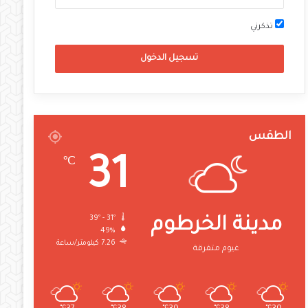
تذكرني
تسجيل الدخول
الطقس
31
℃
39º - 31º
مدينة الخرطوم
49%
7.26 كيلومتر/ساعة
غيوم متفرقة