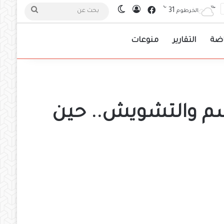
℃
فيسبوك
31
تسجيل الدخول
الوضع المظلم
بحث
الخرطوم
عن
اضة
التقارير
منوعات
حسم والتشويش.. حين