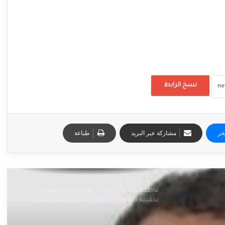
نسخ الرابط
جر
مشاركة عبر البريد
طباعة
فاطمة حافظ تكتب .. لا يوجد شيء يصعب
تحقيقه طالما أن هنالك إرادة ومقاومة شعبية