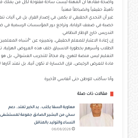
واضحة مفادها أن المهنة ليست ساحة مفتوحة لكل من يملك قدرة 
تأهيلاً حقيقياً وانضباطاً مهنياً.
غير أن التحدي الحقيقي لا يكمن في إصدار القرار، بل في آليات تن
خصبة في ضعف الرقابة، وتراجع دور المؤسسات الرسمية في ضبط
التدريس خارج الإطار النظامي.
إن إعادة الاعتبار للمعلم الحقيقي، وتمييزه عن “أشباه المعلمين
الطلاب وأسرهم بخطورة الانسياق خلف هذه العروض الهزلية، تمثل
التعليم ليس منصة للهرج، ولا مجالاً للتجريب العشوائي، بل
مادة للعرض الرخيص، فإن الخسارة لا تكون آنية، بل تمتد آثارها 
وأنا سأكتب للوطن حتى أنفاسي الأخيرة
مقالات ذات صلة
معاوية السقا يكتب.. يد الخير تمتد.. دعم
سخي من البشير الصادق جموعة لمستشفى
النساء والتوليد بالمناقل
06/08/2026