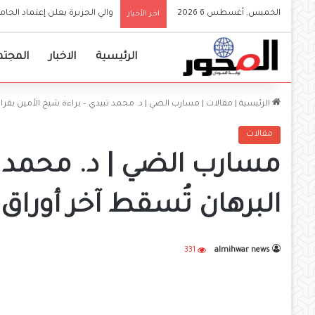
الخميس, أغسطس 6 2026
والي الجزيرة يعلن إعتماد ا
اخر الأخبار
الرئيسية
الاخبار
المجتم
الرئيسية
|
مقالات
|
مسارب الضي | د. محمد تبيدي – براءة شيخ الأمين بقرار
مقالات
مسارب الضي | د. محمد تب
البرهان تُسقط آخر أوراق
331
almihwar news