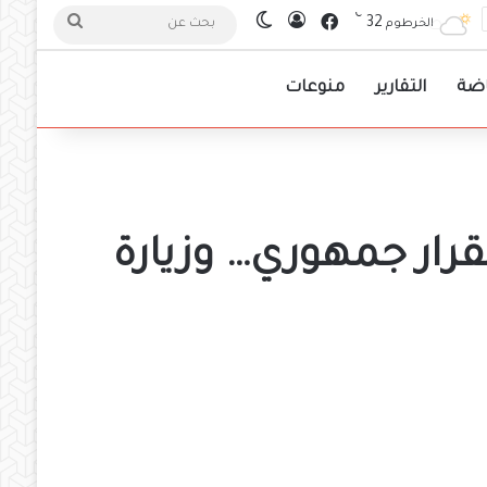
℃
فيسبوك
32
تسجيل الدخول
الوضع المظلم
بحث
الخرطوم
عن
اضة
التقارير
منوعات
قرار جمهوري… وزيارة