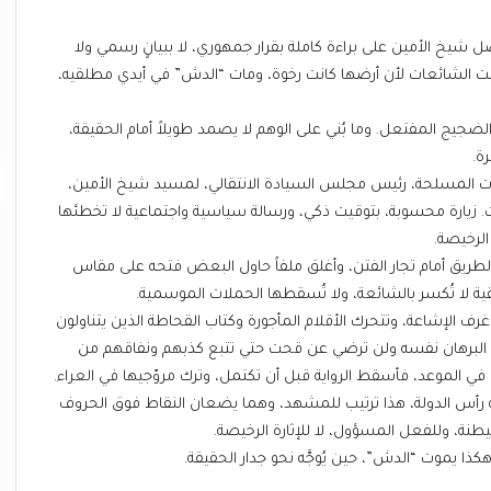
ل شيخ الأمين على براءة كاملة بقرار جمهوري، لا ببيانٍ رسمي ولا
ت الشائعات لأن أرضها كانت رخوة، ومات “الدش” في أيدي مطلقيه،
لضجيج المفتعل. وما بُني على الوهم لا يصمد طويلاً أمام الحقيقة،
ة.
للقوات المسلحة، رئيس مجلس السيادة الانتقالي، لمسيد شيخ الأمين،
ت. زيارة محسوبة، بتوقيت ذكي، ورسالة سياسية واجتماعية لا تخطئها
الرخيصة.
الطريق أمام تجار الفتن، وأغلق ملفاً حاول البعض فتحه على مقاس
يقية لا تُكسر بالشائعة، ولا تُسقطها الحملات الموسمية.
الإشاعة، وتتحرك الأقلام المأجورة وكتاب القحاطة الذين يتناولون
ق البرهان نفسه ولن ترضي عن قحت حتي تتبع كذبهم ونفاقهم من
في الموعد، فأسقط الرواية قبل أن تكتمل، وترك مروّجيها في العراء.
 لانه رأس الدولة، هذا ترتيب للمشهد، وهما يضعان النقاط فوق الحروف
يطنة، وللفعل المسؤول، لا للإثارة الرخيصة.
هكذا يموت “الدش”، حين يُوجَّه نحو جدار الحقيقة.