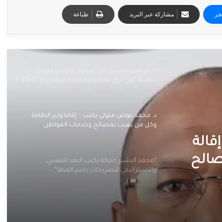
جر
مشاركة عبر البريد
طباعة
د/.ابراهيم الصديق علي البرهان وضياع الفرص
الثمينة: أول خرق لمباديء الحوار السوداني (1-3) (1)
د. محمد عوض متولي يكتب … إقالة وزير الطاقة
وكل من يعبث بمصالح وخدمات المواطن
السودانى مطلب شعبى
قالة
صالح
*محمد البشير حنبكة يكتب البعد النفسي
والاستراتيجي لتصريحات ياسر العطا* .
مطلب