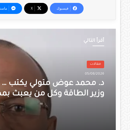
فيسبوك
‫X
ماسن
أقرأ التالي
مقالات
05/08/2026
د. محمد عوض متولي يكتب … إ
وزير الطاقة وكل من يعبث بم
وخدمات المواطن السودانى 
شعبى