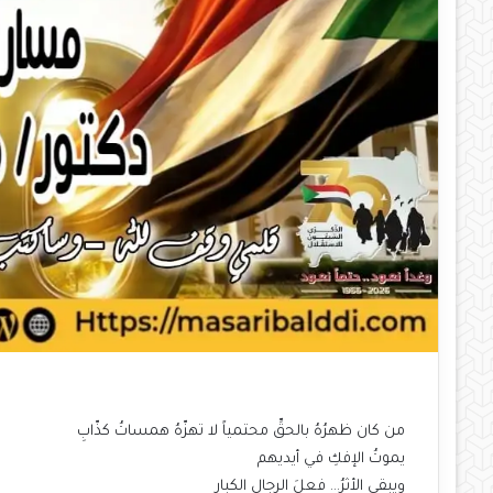
من كان ظهرُهُ بالحقِّ محتمياً لا تهزّهُ همساتُ كذّابِ
يموتُ الإفكِ في أيديهم
ويبقى الأثرُ… فعلَ الرجالِ الكبارِ