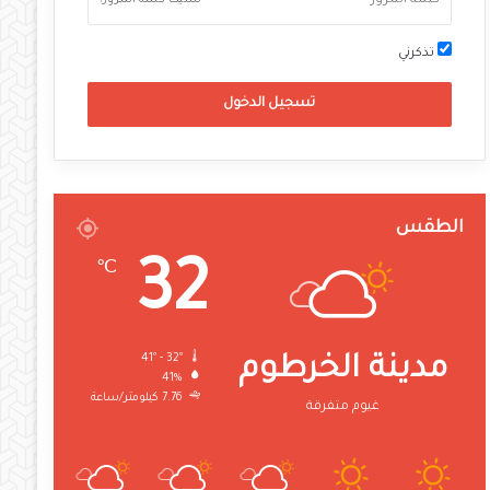
نسيت كلمة المرور؟
تذكرني
تسجيل الدخول
الطقس
32
℃
41º - 32º
مدينة الخرطوم
41%
7.76 كيلومتر/ساعة
غيوم متفرقة