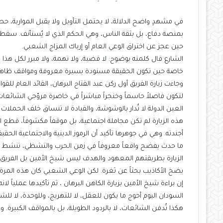
في مشهدٍ واضح الدلالة، لا يحتمل التأويل ولا يقبل المواربة، حص
بمنصة دفاع، بل بثقة الناس، وهي الحكم الذي لا يُستأنف. سقط
حين عجز عن اختراق الوعي العام أو إرباك المزاج الشعبي.
الشارع قال كلمته بوضوح: لا قضية، ولا تهمة، ولا مبرر لكل هذا ا
خاصة حين تكون الحقيقة مسنودة بسيرة معروفة ومواقف ظاهر
وجاءت زيارة الفريق أول ركن عبد الفتاح البرهان، القائد العام 
لتكون فاصلاً حاسماً وخنجراً مباشراً في خاصرة مروّجي الشائعا
العين الدولة لا تُدار بالوشوشة، والقيادة لا تنساق خلف الحملات 
هذه الزيارة لم تكن مجاملة اجتماعية، بل موقفاً مكشوفاً، قطع 
أجندته. وهي في جوهرها تأكيد أن الرموز الدينية والاجتماعية الحق
ما حدث يفضح واقعاً معروفاً في زمن الحرب والتشظي، تنشط غرف 
الزيارة بطريقتهم المعهود والهدف ليس شيخ الأمين بل الفري
يضخ الأكاذيب بحثاً عن ثغرة. لكن الوعي الشعبي كان هذه المرة 
إن براءة شيخ الأمين بزيارة الكاهن البرهان ، ثم تأكيدها عملياً
السودان اليوم أحوج ما يكون للعقل، لا للتهريج، وللوحدة، لا للش
هكذا تُدفن الشائعات، لا بالردود الطويلة، بل بالمواقف الكبيرة. و