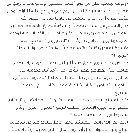
▪️وفوهة البندقية تطل من فوق أكتاف المصلين بوقاحةٍ فجة لا ترقبُ في
محرابٍ إلاً ولا ذمة، تترصدُ أنفاس الروح وهي في أوج تذللها لبارئها، وكأن
هؤلاء الغزاة أرادوا انتزاع السكينة من قلوبنا حتى في حضرة الله.
▪️فور التسليم من الصلاة، نهضتُ والسكينةُ تصارعُ عاصفةً هوجاء من
الهواجس تلطم صدري بعنف؛ وبوقار صاحب الدار الذي لا ترهبه الوجوه
الغريبة ولا بريق النحاس، بادرتُ ذاك “الجنجويدي” المدجج بالحقد
وقسوة المعدن بكلمةٍ مقتضبة حاولتُ بها امتصاص توتر اللحظة:
“مرحباً..!!؟”.
▪️لم تكن إجابته سوى صدىً خشناً لترباس بندقيته الذي تحرك بتهديدٍ
صامت؛ سأل بفظاظةٍ تقطر ريبةً عن منزل أحد أبناء عمومته الذين
يقطنون الحي، لتتحول في تلك اللحظة جغرافيا “الصفوة” قسراً إلى
ساحةٍ لاستعراض “القرابات” العرقية فوق جثة السلم الاجتماعي
المذبوح.
▪️غادر المسلحُ يتبعه أحد جيراننا، ممن اختاروا في لحظة ضلالٍ تاريخية أن
يخلعوا ثوب الجيرة الإنساني النظيف ليرتدوا “كدمول” الخزي.. ولثام
السقوط في درك التبعية الذليلة..!!
▪️ذلك الجار الذي انتمى للمليشيا لاحقاً، حاملاً سلاحه ضد من شاطروه
الملح والزاد لسنوات، قبل أن يلوذ بالفرار كطريدٍ لعين، تاركاً خلفه بيتاً