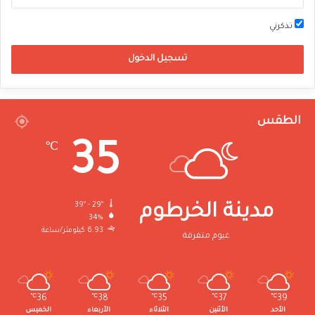
تذكرني
تسجيل الدخول
الطقس
35
℃
39º - 29º
مدينة الخرطوم
34%
6.93 كيلومتر/ساعة
غيوم متفرقة
℃
36
℃
38
℃
35
℃
37
℃
39
الأحد
الأثنين
الثلاثاء
الأربعاء
الخميس