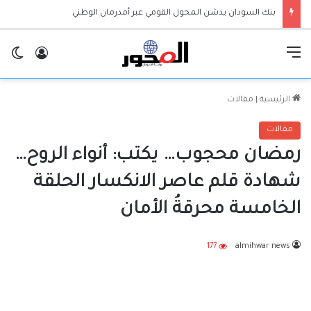
القائمة
تسجيل ا
ال
الرئيسية
|
مقالات
مقالات
رمضان محجوب… يكتب: ​أنواء الروح…
شهادة قلم عاصر الانكسار ​الحلقة
الخامسة ​محرقةُ الأمان
177
almihwar news