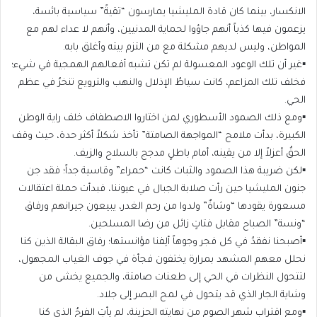
الانكسار، بينما كان قادة المليشيا يمارسون “تقيةً” سياسية بائسة،
يزعمون فيها كذباً أنهم جاؤوا لحماية المدنيين، وأنهم لا عداء لهم مع
المواطن، وليس لديهم مشكلة مع من التزم بيته وأغلق بابه.
▪️غير أن تلك الوعود المعسولة لم تكن تشبه أفعالهم الهمجية في شيء؛
فخلف تلك المزاعم، كانت سياطُ الإذلال والنهب والترويع تنخرُ في عظم
الحي.
▪️ومع ذلك الصمود الأسطوري لمن اختاروا الاصطفاف خلف راية الوطن
الكبيرة، بدأت ملامح “المواجهة الصامتة” تأخذ شكلاً أكثر حدة، حيث وقف
الحقُ أعزلاً إلا من يقينه، أمام باطلٍ مدجج بالسلاح والزيف.
▪️لكن ضريبة هذا الصمود والثبات كانت “حمراء” وقاسية جداً؛ فقد جن
جنون المليشيا حين رأت صلابة الجبال في عيوننا، فبدأت حملة اعتقالات
مسعورة يقودها “وشاةٌ” ولدوا من رحم الغدر، يبيعون جيرانهم ورفاق
“ونسة” الصباح مقابل فتاتٍ زائل من رضا المسلحين.
▪️أصبحنا نفقدُ في كل فجر وجوهاً ألِفنا مؤانستها؛ رفاق البقالة الذين كنا
نحلل معهم المشهد بمرارة يختفون فجأة في جوف الغياب المجهول،
لتتحول النظرات في الحي إلى طعنات صامتة، والجميع يخشى من
وشاية الجار الذي قد يتحول في لمح البصر إلى جلاد.
▪️ومع اقتراب شهر الصوم من نهايته الحزينة، لم يأتِ الفرحُ الذي كنا