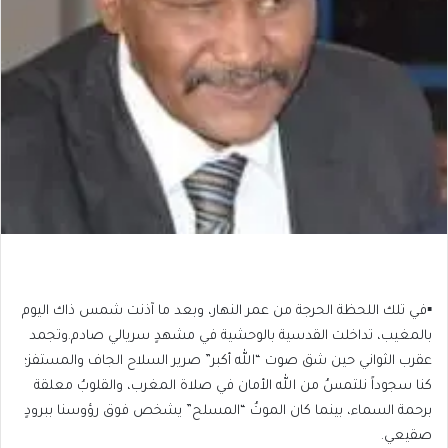
​▪️في تلك اللحظة الحرجة من عمر النهار، وبعد ما آذنت شمس ذاك اليوم
بالمغيب، تداخلت القدسية بالوحشية في مشهدٍ سريالي صادم.وتجمد
عقرب الثواني حين شق صوت “الله أكبر” صرير السلاح الجاف والمستفز؛
كنا سجوداً نلتمسُ من الله الأمان في صلاة المغرب، والقلوبُ معلقة
برحمة السماء، بينما كان الموتُ “المسلح” يشخص فوق رؤوسنا ببرودٍ
صقيعي.