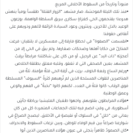
منبوذاً وتاريخاً من السقوط الأخلاقي المريع.
▪️منذ تلك الليلة الموحشة، صار مشهد “الزوار القتلة” طقساً يومياً ينهش
هدوءنا؛ يقتحمون الحي كغزاةٍ سكارى ببريق السلطة الواهمة، يوزعون
الوعيد بالذل للآخرين، وينثرون وعود السيادة الزائفة لآلهم وذويهم على
أنقاض حقوقنا.
▪️انقسمت “الصفوة” في لحظةٍ فارقة إلى معسكرين لا يلتقيان؛ فرغت
المنازلُ من حكايا أهلها وضحكات صغارها، ولم يبقَ في الحي إلا من
أعجزته “ذات اليد” عن الرحيل، أو من كان على شاكلتنا؛ مرابطاً يرقبُ
المشهد بعين الصحفي التي لا تغفو، وقلبه معلق بطلقة الخلاص.
▪️ورغم اتساع رقعة الخوف، برزت في أزقة الحي قلةٌ مؤمنة، ثلةٌ من
المناصرين للقوات المسلحة الذين لم تُرهبهم كثرةُ “السيوف” المسلطة
فوق الرقاب؛ كانوا قلةً في العدد، لكنهم كانوا “نخبةً” في الفهم والوعي
وعمق الوطنية.
▪️هؤلاء المرابطون بقلوبهم، واجهوا طغيان المليشيا برباطة جأشٍ
أسطورية، في وقتٍ انضم فيه لتلك الجماعات المتمردة كل من كان
يعاني من “خللٍ” في السلوك أو نقيصةٍ في الأخلاق، ليصبح الصراعُ في
شوارعنا صراعاً بين قيم الوفاء للوطن، وبين نزعات السقوط والانحراف.
▪️كان الصمودُ ظاهراً يتجلى في عيون هؤلاء المناصرين الذين أبوا