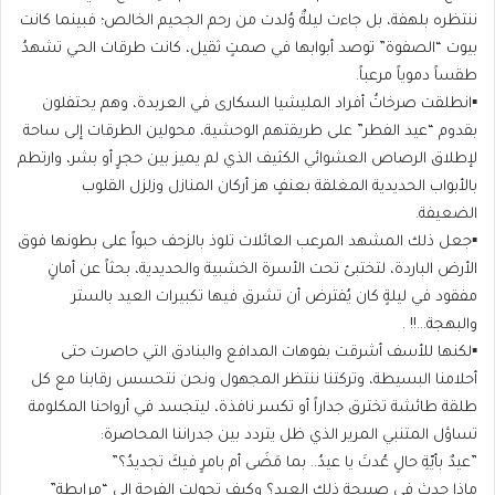
ننتظره بلهفة، بل جاءت ليلةٌ وُلدت من رحم الجحيم الخالص؛ فبينما كانت
بيوت “الصفوة” توصد أبوابها في صمتٍ ثقيل، كانت طرقات الحي تشهدُ
طقساً دموياً مرعباً.
▪️انطلقت صرخاتُ أفراد المليشيا السكارى في العربدة، وهم يحتفلون
بقدوم “عيد الفطر” على طريقتهم الوحشية، محولين الطرقات إلى ساحة
لإطلاق الرصاص العشوائي الكثيف الذي لم يميز بين حجرٍ أو بشر، وارتطم
بالأبواب الحديدية المغلقة بعنفٍ هز أركان المنازل وزلزل القلوب
الضعيفة.
▪️جعل ذلك المشهد المرعب العائلات تلوذ بالزحف حبواً على بطونها فوق
الأرض الباردة، لتختبئ تحت الأسرة الخشبية والحديدية، بحثاً عن أمانٍ
مفقود في ليلةٍ كان يُفترض أن تشرق فيها تكبيرات العيد بالستر
والبهجة…!! .
▪️لكنها للأسف أشرقت بفوهات المدافع والبنادق التي حاصرت حتى
أحلامنا البسيطة، وتركتنا ننتظر المجهول ونحن نتحسس رقابنا مع كل
طلقة طائشة تخترق جداراً أو تكسر نافذة، ليتجسد في أرواحنا المكلومة
تساؤل المتنبي المرير الذي ظل يتردد بين جدراننا المحاصرة:
​”عيدٌ بأيّةِ حالٍ عُدتَ يا عيدُ.. بما مَضَى أم بامرٍ فيكَ تجديدُ؟”
​ماذا حدث في صبيحة ذلك العيد؟ وكيف تحولت الفرحة إلى “مرابطة”