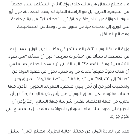
من مصنع شغال هي مرتب جندي وإغاثة نازح. الاستثمار ليس خصماً
من المجهود الحربي، بل هو الرافعة المالية له. بهذه المعادلة، حول أبو
شوك الموازنة من “بند إطفاء حرائق” إلى “خطة بناء”. من أرقام جامدة
على الورق إلى تدخلات حية في سوق مدني، ومطاحن الحصاحيصا،
ومصانع المناقل.
وزارة المالية اليوم لا تنتظر المستثمر في مكتب الوزير. الوزير يذهب إليه
في مصنعه. لا تسأله عن “متأخرات ضريبية” قبل أن تسأله: “متى تعود
للتشغيل؟ وماذا ينقصك؟”. الرسالة التي تريد هذه الحملة إيصالها هي
أن هناك تحولاً حقيقياً يحدث في ود مدني. تحول في عقلية الدولة من
“جباية” إلى “شراكة”. من “إدارة فقر” إلى “صناعة ثروة”. الطريق وعر،
والتحديات أكبر من أن تُحل ببيان صحفي. الكهرباء، التمويل، الأمن. كلها
جبهات مفتوحة. لكن الفارق اليوم أن على رأس خزينة الولاية رجلاً قرر أن
يحارب في جبهة الاقتصاد بنفس شراسة جبهة السلاح. رجلاً يؤمن أن
الجزيرة لن تعود سلة غذاء السودان بالحواشات فقط، بل بالمصانع التي
تقوم جوارها.
هذه هي المادة الأولى من حملتنا “مالية الجزيرة.. مصنع الأمل”. سننزل