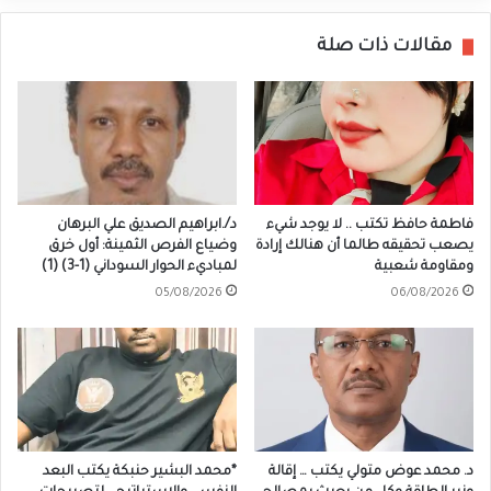
مقالات ذات صلة
فاطمة حافظ تكتب .. لا يوجد شيء
د/.ابراهيم الصديق علي البرهان
يصعب تحقيقه طالما أن هنالك إرادة
وضياع الفرص الثمينة: أول خرق
ومقاومة شعبية
لمباديء الحوار السوداني (1-3) (1)
05/08/2026
06/08/2026
د. محمد عوض متولي يكتب … إقالة
*محمد البشير حنبكة يكتب البعد