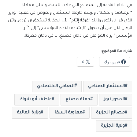
في الأيام القادمة إلى المصانع التي عادت للحياة، ونحلل معادلة
“الرصاصة والمكنة”، ونرسم خارطة الاستثمار، ونغوص في عقلية الوزير
الذي قرر أن تكون وزارته “غرفة إنتاج”. لأن الحكاية تستحق أن تُروى. ولأن
الرهان الآن على أن تتحول “الإشادة بالأداء المؤسسي” إلى “أثر
مؤسسي” يراه المواطن في دخان مصنع، لا في دخان معركة.
شارك هذا الموضوع:
فيس بوك
X
الاستثمار الصناعي
التعافي الاقتصادي
المحور نيوز
حملة مصنع
عاطف أبو شوك
مصانع الجزيرة
معاوية السقا
وزارة المالية
ولاية الجزيرة