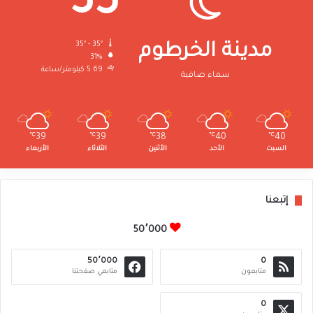
35
35º - 35º
مدينة الخرطوم
31%
5.69 كيلومتر/ساعة
سماء صافية
℃
39
℃
39
℃
38
℃
40
℃
40
السبت
الأحد
الأثنين
الثلاثاء
الأربعاء
إتبعنا
50٬000
50٬000
0
متابعون
متابعي صفحتنا
0