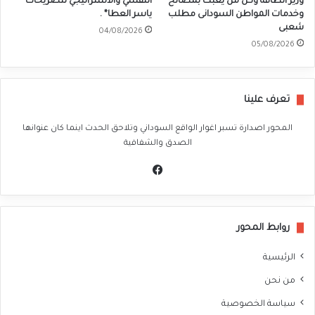
وزير الطاقة وكل من يعبث بمصالح
النفسي والاستراتيجي لتصريحات
وخدمات المواطن السودانى مطلب
ياسر العطا* .
شعبى
04/08/2026
05/08/2026
تعرف علينا
المحور اصدارة تسبر اغوار الواقع السوداني وتلاحق الحدث اينما كان عنوانها
الصدق والشفافية
في
سب
وك
روابط المحور
الرئيسية
من نحن
سياسة الخصوصية