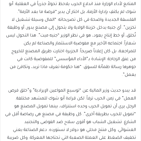
المتابع لأداء الوزارة منذ اندلاع الحرب يلاحظ تحولاً جذرياً في العقلية. أبو
شوك لم يكتفِ بإدارة الأزمة، بل اختار أن يدير “فرصة ما بعد الأزمة”.
الفلسفة الجديدة واضحة في كل تصريحاته: “المال وسيلة تشغيل لا
تخزين”. أي جنيه يدخل خزينة الولاية ولا يتحول إلى مصنع يدور، أو وظيفة
تُخلق، أو خط إنتاج يعود، هو في نظر الوزير “جنيه ميت”. هذا التحول ليس
شعاراً. اجتماعه الأخير مع مفوضية الاستثمار والصناعة لم يكن
للمراجعة، بل كان إعلاناً صريحاً: الجزيرة اختارت طريق المصنع للخروج
من عنق الزجاجة. الإشادة بـ”الأداء المؤسسي” للمفوضية كانت في
جوهرها رسالة طمأنة للسوق: “هنا حكومة تعرف ماذا تريد، وتكافئ من
يعمل”.
قد يبدو حديث وزير المالية عن “توسيع المواعين الإيرادية” و”خلق فرص
العمل” في زمن الحرب ترفاً. لكن قراءة أبو شوك للمشهد مختلفة.
الرجل يرى أن تمويل الحرب وحده استنزاف، بينما تمويل المصنع هو
“تمويل للحرب بطريقة أخرى”. كل وظيفة في مصنع هي رصاصة أقل في
الشارع. تشغيل الشباب هو أقوى سلاح ضد الفوضى والتجنيد
العشوائي. وكل منتج محلي هو دولار لا نستورده. دعم الصناعة يعني
تخفيف الضغط على العملة الصعبة التي تحتاجها المعركة. وكل ضريبة