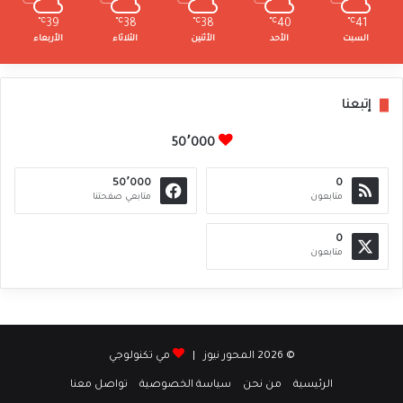
℃
39
℃
38
℃
38
℃
40
℃
41
السبت
الأحد
الأثنين
الثلاثاء
الأربعاء
إتبعنا
50٬000
50٬000
0
متابعون
متابعي صفحتنا
0
متابعون
© 2026 المحور نيوز |
مي تكنولوجي
الرئيسية
من نحن
سياسة الخصوصية
تواصل معنا