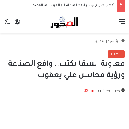
أخطر تصريح لياسر العطا منذ اندلاع الحرب .. ما القصة
القائمة
تسجيل ا
ال
الرئيسية
|
التقارير
التقارير
معاوية السقا يكتب.. واقع الصناعة
ورؤية محاسن علي يعقوب
254
almihwar news