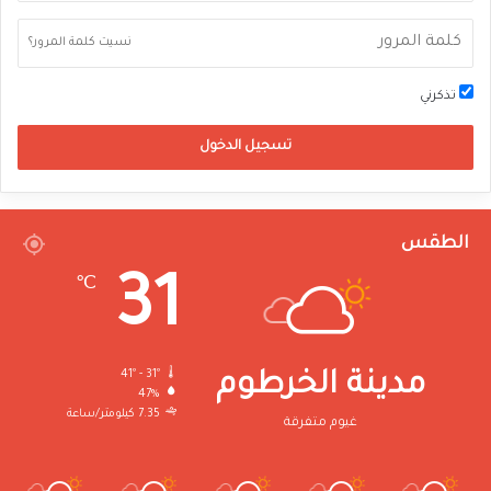
نسيت كلمة المرور؟
تذكرني
تسجيل الدخول
الطقس
31
℃
41º - 31º
مدينة الخرطوم
47%
7.35 كيلومتر/ساعة
غيوم متفرقة