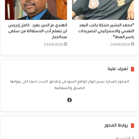
*محمد البشير حنبكة يكتب البعد
الهندي عز الدين يغرد : كامل إدريس
النفسي والاستراتيجي لتصريحات
لن يتعلم أدب الاستقالة من سلمى
ياسر العطا* .
عبدالجبار
03/08/2026
04/08/2026
تعرف علينا
المحور اصدارة تسبر اغوار الواقع السوداني وتلاحق الحدث اينما كان عنوانها
الصدق والشفافية
في
سب
وك
روابط المحور
الرئيسية