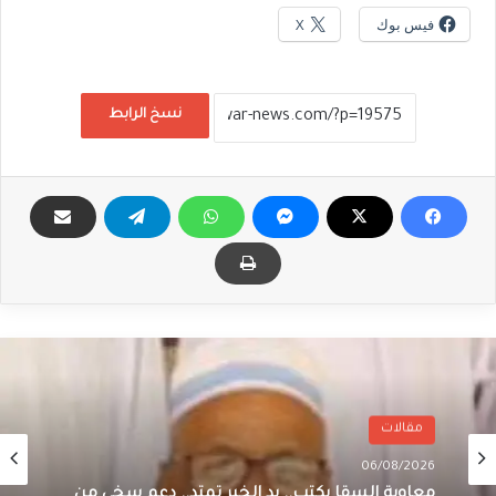
فيس بوك
X
نسخ الرابط
مقالات
06/08/2026
معاوية السقا يكتب.. يد الخير تمتد.. دعم سخي من