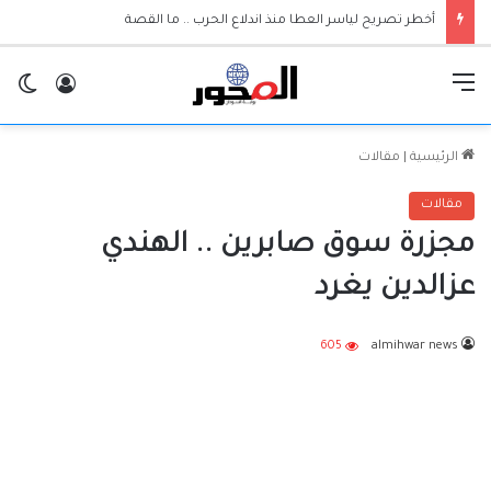
أخطر تصريح لياسر العطا منذ اندلاع الحرب .. ما القصة
القائمة
تسجيل ا
ال
الرئيسية
|
مقالات
مقالات
مجزرة سوق صابرين .. الهندي
عزالدين يغرد
605
almihwar news