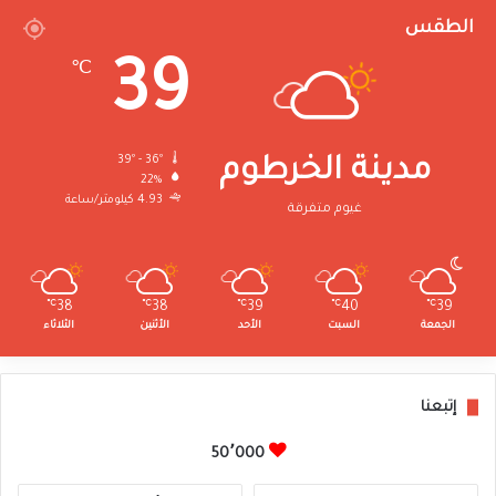
الطقس
39
℃
39º - 36º
مدينة الخرطوم
22%
4.93 كيلومتر/ساعة
غيوم متفرقة
℃
38
℃
38
℃
39
℃
40
℃
39
الجمعة
السبت
الأحد
الأثنين
الثلاثاء
إتبعنا
50٬000