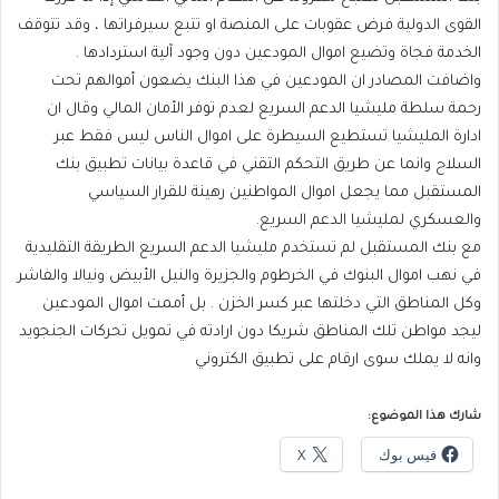
القوى الدولية فرض عقوبات على المنصة او تتبع سيرفراتها ، وقد تتوقف
الخدمة فجاة وتضيع اموال المودعين دون وجود آلية استردادها .
واضافت المصادر ان المودعين في هذا البنك يضعون أموالهم تحت
رحمة سلطة مليشيا الدعم السريع لعدم توفر الأمان المالي وقال ان
ادارة المليشيا تستطيع السيطرة على اموال الناس ليس فقط عبر
السلاح وانما عن طريق التحكم التقني في قاعدة بيانات تطبيق بنك
المستقبل مما يجعل اموال المواطنين رهينة للقرار السياسي
والعسكري لمليشيا الدعم السريع.
مع بنك المستقبل لم تستخدم مليشيا الدعم السريع الطريقة التقليدية
في نهب اموال البنوك في الخرطوم والجزيرة والنيل الأبيض ونيالا والفاشر
وكل المناطق التي دخلتها عبر كسر الخزن . بل أممت اموال المودعين
ليجد مواطن تلك المناطق شريكا دون ارادته في تمويل تحركات الجنجويد
وانه لا يملك سوى ارقام على تطبيق الكتروني
شارك هذا الموضوع:
فيس بوك
X