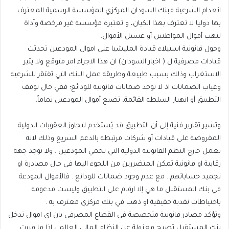
انعدام الشرعية فبنك السودان المركزي المؤسسة الرسمية المعترف
بها دوليا لا تعترف بهذا الكيان، و تعتبره مؤسسة غير مرخصة وأداة
لنهب أموال المواطنين أو غسيل الأموال.
وحول قانونية استيلاء قيادة المليشيا على اموال المودعين تحدثت
قيادات مصرفية ل ( اخبار السودان) ان هذا الاجراء امر متوقع ولا يثير
الاستغراب وذلك بسبب طبيعة وطريقة عمل البنك التي تفتقر للشرعية
وغياب الضمانات اذ لا توجد ضمانات قانونية للودائع؛ ففي حال توقف
التطبيق أو انهيار السلطة القائمة، تضيع أموال المودعين تماماً.
وتشير تقارير فنية إلى أن التطبيق قد يُستخدم لتجاوز العقوبات الدولية
المفروضة على قيادات أو شركات مرتبطة بالدعم السريع وذلك لانه
يعمل خارج النظم القانونية الدولية التي تحمي المودعين . ولا توجد جهة
رقابية او قانونية تمكن المتضررين من اللجوء اليها في حال مصادرة او
تجميد حساباتهم . مع عدم وجود ضمانات للودائع . فالأموال المودعة
في بنك المستقبل ما هي إلا ارقام على التطبيق وليست مدعومة
باحتياطات نقدية حقيقية او ذهب في بنك مركزي معترف به .
وتؤكد مصادر قانونية متخصصة في القطاع المصرفي بان اي اموال تدخل
بنك المستقبل تصبح معزولة عن النظام المالي العالمي إذا ما قررت