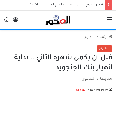
أخطر تصريح لياسر العطا منذ اندلاع الحرب .. ما القصة
القائمة
تسجيل ا
ال
الرئيسية
|
التقارير
التقارير
قبل ان يكمل شهره الثاني .. بداية
انهيار بنك الجنجويد
متابعة : المحور
619
almihwar news