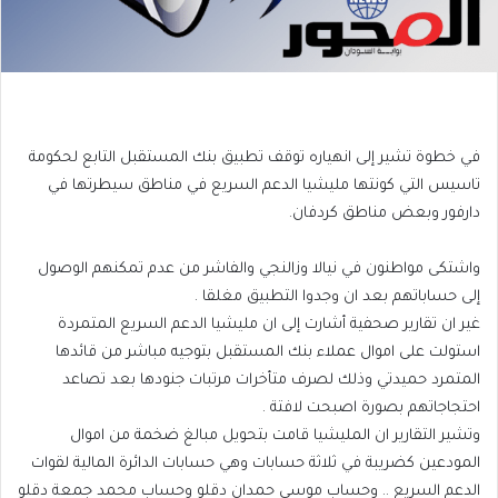
في خطوة تشير إلى انهياره توقف تطبيق بنك المستقبل التابع لحكومة
تاسيس التي كونتها مليشيا الدعم السريع في مناطق سيطرتها في
دارفور وبعض مناطق كردفان.
واشتكى مواطنون في نيالا وزالنجي والفاشر من عدم تمكنهم الوصول
إلى حساباتهم بعد ان وجدوا التطبيق مغلقا .
غير ان تقارير صحفية أشارت إلى ان مليشيا الدعم السريع المتمردة
استولت على اموال عملاء بنك المستقبل بتوجيه مباشر من قائدها
المتمرد حميدتي وذلك لصرف متأخرات مرتبات جنودها بعد تصاعد
احتجاجاتهم بصورة اصبحت لافتة .
وتشير التقارير ان المليشيا قامت بتحويل مبالغ ضخمة من اموال
المودعين كضريبة في ثلاثة حسابات وهي حسابات الدائرة المالية لقوات
الدعم السريع .. وحساب موسى حمدان دقلو وحساب محمد جمعة دقلو