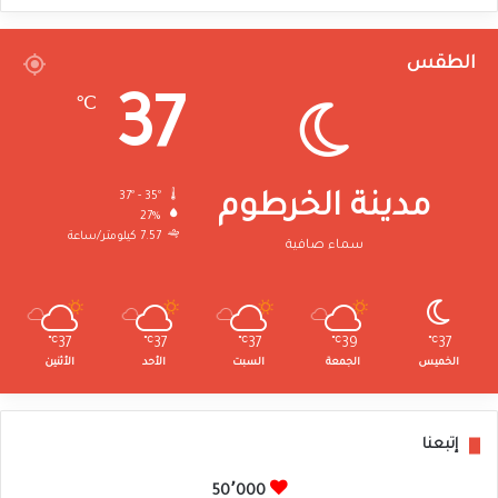
الطقس
37
℃
37º - 35º
مدينة الخرطوم
27%
7.57 كيلومتر/ساعة
سماء صافية
℃
37
℃
37
℃
37
℃
39
℃
37
الخميس
الجمعة
السبت
الأحد
الأثنين
إتبعنا
50٬000