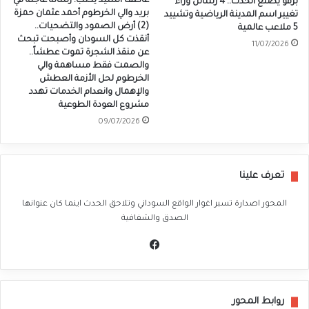
عاطف السيد يكتب: رسالةٌ عاجلةٌ في
برقو يصنع الحدث.. 4 رسائل وراء
بريد والي الخرطوم أحمد عثمان حمزة
تغيير اسم المدينة الرياضية وتشييد
(2) أرض الصمود والتضحيات..
5 ملاعب عالمية
أنقذت كل السودان وأصبحت تبحث
11/07/2026
عن منقذ الشجرة تموت عطشاً..
والصمت فقط مساهمة والي
الخرطوم لحل الأزمة العطش
والإهمال وانعدام الخدمات تهدد
مشروع العودة الطوعية
09/07/2026
تعرف علينا
المحور اصدارة تسبر اغوار الواقع السوداني وتلاحق الحدث اينما كان عنوانها
الصدق والشفافية
في
سب
وك
روابط المحور