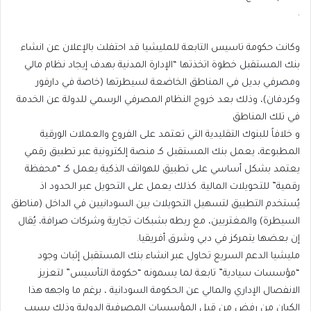
.
وكانت حكومة تاسيس التابعة للمليشيا قد احتفلت بالإعلان عن انشاء
بنك المستقبل خطوة اتخذتها “الإدارة المدنية بهدف إيجاد نظام مالي
ومصرفي بديل في المناطق الخاضعة لسيطرتها (خاصة في دارفور
وكردفان)، وذلك بعد خروج النظام المصرفي الرسمي للدولة عن الخدمة
في تلك المناطق
و خلافاً للبنوك التقليدية التي تعتمد على الفروع والعملات الورقية
المطبوعة، يعمل بنك المستقبل كـ منصة إلكترونية عبر تطبيق رقمي
يعتمد بشكل أساسي على تطبيق للهواتف الذكية يعمل كـ “محفظة
رقمية” للتحويلات المالية. كذلك يعمل على التحويل عبر الحدود اذ
يُستخدم التطبيق لتسهيل التحويلات بين السودانيين في الداخل (مناطق
السيطرة) والمغتربين، مع ربطه بشبكات تجارية وشركات صرافة، يُقال
إن بعضها يتمركز في دبي وشرق أفريقيا.
مليشيا الدعم السريع تحاول عبر انشاء بنك المستقبل إثبات وجود
“مؤسسات سيادية” تابعة لما يسمونه “حكومة التأسيس” لتعزيز
الانفصال الإداري والمالي عن الحكومة السودانية ، برغم ما واجهه هذا
الكيان من رفض من قبل المؤسسات المصرفية الدولية وذلك بسبب