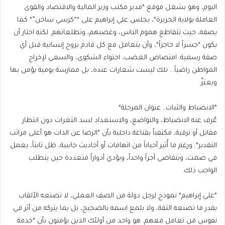
اليوم، وهو يشغل موقع *مدير مكتب وزير المالية والاقتصاد والقوى
العاملة بولاية الجزيرة*، يجلس علي إبراهيم على *“كرسي ساخن”* كما
يصفه، حيث تتقاطع هموم الناس، وغضبهم، وتطلعاتهم. لكنه اختار أن
يكون *جسراً لا حاجزاً*، وأن يتعامل مع كل قادم بروح إنسانية قبل أي
صفة رسمية. امتصاص الغضب، احتواء الشكوى، والسعي لإخراج
المواطن راضياً… تلك ليست شعارات عنده، بل ممارسة يومية يؤمن بها
ويعتزّ.
*الانضباط والثبات.. عنوان المرحلة*
عُرف عنه الانضباط، والتواضع، والاستعداد لسد الثغرات دون انتظار
مقابل أو ترقية، مكتفياً بقناعة داخلية بأن *الرضا عن الذات هو أعلى مراتب
التقدير*. ورغم ما أُثير أحياناً من اتهامات أو أحاديث جانبية، ظل ثابتاً، يعمل
في صمت، ويتقاضى أجراً واحداً، ويؤدي أدواراً متعددة حين يتطلب
الواجب ذلك.
*علي إبراهيم* نموذج لرجل دولة من الصف العملي، لا تصنعه الألقاب
بقدر ما تصنعه الثقة، ولا يلمع اسمه بالضجيج، بل بما يتركه من أثر في
نفوس من تعامل معهم. هو واحد من أولئك الذين يؤمنون بأن *خدمة