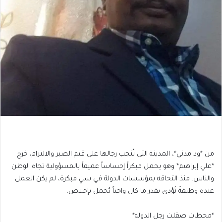
من *ود مدني*، المدينة التي تُنجب رجالها على قيم الصبر والالتزام، خرج
*علي إبراهيم* وهو يحمل مبكراً إحساساً عميقاً بالمسؤولية تجاه الوطن
والناس. منذ التحاقه بمؤسسات الدولة في سنٍ مبكرة، لم يكن العمل
عنده وظيفةً تُؤدى بقدر ما كان واجباً يُحمل بإخلاص.
*محطات صقلت رجل الدولة*