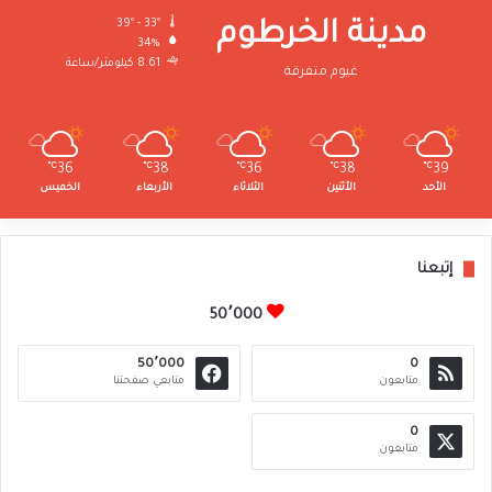
39º - 33º
مدينة الخرطوم
34%
8.61 كيلومتر/ساعة
غيوم متفرقة
℃
36
℃
38
℃
36
℃
38
℃
39
الأحد
الأثنين
الثلاثاء
الأربعاء
الخميس
إتبعنا
50٬000
50٬000
0
متابعون
متابعي صفحتنا
0
متابعون