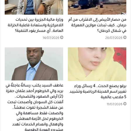
من حصار الأبيض إلى الاقتراب من أم
وزارة مالية الجزيرة بين تحديات
درمان.. كيف تبدلت موازين المعركة
اللامركزية واستعادة فاعلية الخزانة
في شمال كردفان؟
العامة.. أي مسار يقود التنمية؟
14/07/2026
26/07/2026
عاطف السيد يكتب: رسالةٌ عاجلةٌ في
برقو يصنع الحدث.. 4 رسائل وراء
بريد والي الخرطوم أحمد عثمان حمزة
تغيير اسم المدينة الرياضية وتشييد
(2) أرض الصمود والتضحيات..
5 ملاعب عالمية
أنقذت كل السودان وأصبحت تبحث
11/07/2026
عن منقذ الشجرة تموت عطشاً..
والصمت فقط مساهمة والي
الخرطوم لحل الأزمة العطش
والإهمال وانعدام الخدمات تهدد
مشروع العودة الطوعية