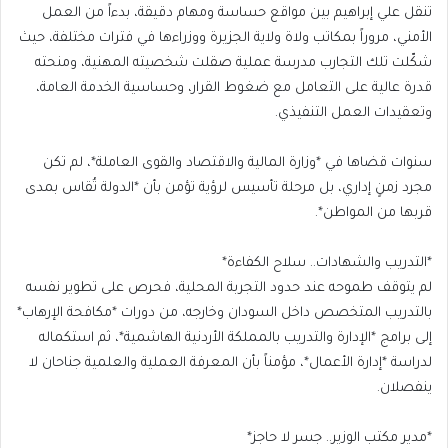
تنقل علي إبراهيم بين مواقع حساسة ومهام دقيقة، بدءاً من العمل
الأمني، مروراً بمكاتب ولاة ولاية الجزيرة ووزراءها في فترات مختلفة، حيث
شكّلت تلك التجارب مدرسة عملية صقلت شخصيته المهنية، ومنحته
قدرة عالية على التعامل مع ضغوط القرار، وحساسية الخدمة العامة،
وتعقيدات العمل التنفيذي.
سنوات قضاها في *وزارة المالية والاقتصاد والقوى العاملة*، لم تكن
مجرد زمنٍ إداري، بل مرحلة تأسيس لرؤية تؤمن بأن *الدولة تُقاس بمدى
قربها من المواطن*.
*التدريب والشهادات.. سلاح الكفاءة*
لم يتوقف طموحه عند حدود التجربة المحلية، فحرص على تطوير نفسه
بالتدريب المتخصص داخل السودان وخارجه، من دورات *مكافحة الإرهاب*
إلى برامج *الإدارة والتدريب بالمملكة الأردنية الهاشمية*، ثم استكماله
لدراسة *إدارة الأعمال*، مؤمناً بأن المعرفة العملية والعلمية جناحان لا
ينفصلان.
*مدير مكتب الوزير.. جسر لا حاجز*