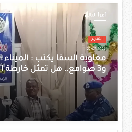
أقرأ التالي
التقارير
27/07/2026
معاوية السقا يكتب : الميناء ا
و3 صوامع.. هل تمثل خارطة ال
الزراعية نقطة تحول لإعادة إعم
الولاية؟