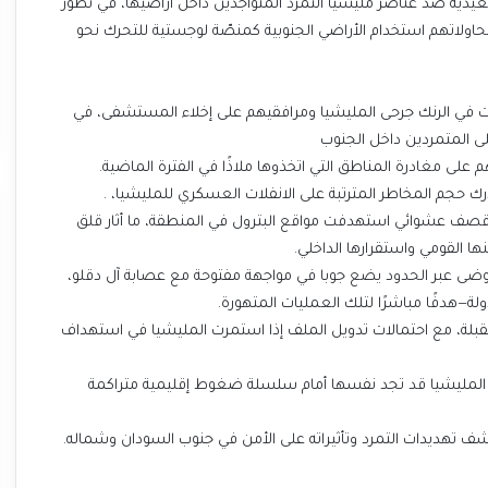
يدية ضد عناصر مليشيا التمرد المتواجدين داخل أراضيها، في تطور
حاولاتهم استخدام الأراضي الجنوبية كمنصّة لوجستية للتحرك نحو
في الرنك جرحى المليشيا ومرافقيهم على إخلاء المستشفى، في
ى المتمردين داخل الجنوب
 على مغادرة المناطق التي اتخذوها ملاذًا في الفترة الماضية.
رك حجم المخاطر المترتبة على الانفلات العسكري للمليشيا، .
 قصف عشوائي استهدفت مواقع البترول في المنطقة، ما أثار قلق
 القومي واستقرارها الداخلي.
فوضى عبر الحدود يضع جوبا في مواجهة مفتوحة مع عصابة آل دقلو،
هدفًا مباشرًا لتلك العمليات المتهورة.
مقبلة، مع احتمالات تدويل الملف إذا استمرت المليشيا في استهداف
 المليشيا قد تجد نفسها أمام سلسلة ضغوط إقليمية متراكمة
 تهديدات التمرد وتأثيراته على الأمن في جنوب السودان وشماله.