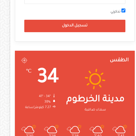
تذكرني
تسجيل الدخول
الطقس
34
℃
41º - 34º
مدينة الخرطوم
38%
7.27 كيلومتر/ساعة
سماء صافية