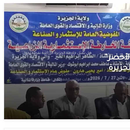
محمد البشير حنبكة يكتب .. البرهان القائد الملهم
معاوية السقا يكتب : الميناء الأخضر” و3 صوامع..
هل تمثل خارطة الجزيرة الزراعية نقطة تحول
لأخضر”
لإعادة إعمار الولاية؟
جزيرة
من حصار الأبيض إلى الاقتراب من أم درمان.. كيف
ار
تبدلت موازين المعركة في شمال كردفان؟