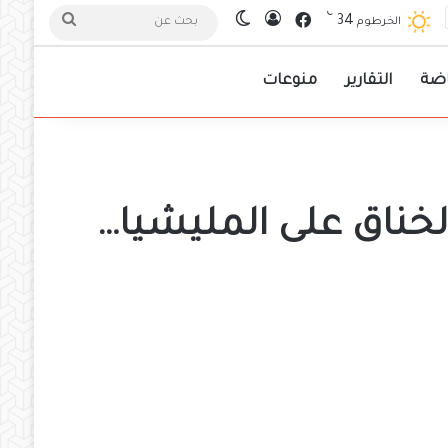
℃
فيسبوك
34
تسجيل الدخول
الوضع المظلم
بحث
الخرطوم
عن
اضة
التقارير
منوعات
لخناق على المليشيا…