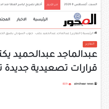
السبت, أغسطس 8 2026
أخطر تصريح لياسر العطا منذ ا
اخر الأخبار
الرئيسية
الاخبار
المجتم
الرئيسية
|
التقارير
|
عبدالماجد عبدالحميد يكتب : جنوب السودان يضيق الخنا
التقارير
عبدالماجد عبدالحميد يك
قرارات تصعيدية جديدة ت
809
almihwar news