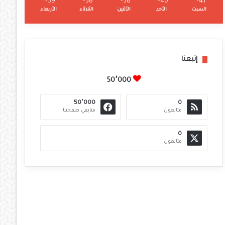
℃
39
℃
38
℃
38
℃
40
℃
41
السبت
الأحد
الأثنين
الثلاثاء
الأربعاء
إتبعنا
50٬000
50٬000
0
متابعون
متابعي صفحتنا
0
متابعون