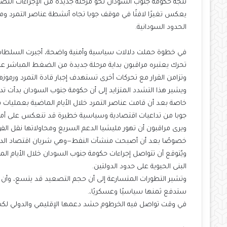
تتجه حكومة جنوب السودان نحو مرحلة جديدة من الإجراءات التصع
يعكس تغيرًا لافتًا في موقف جوبا تجاه أنشطة عناصر التمرد وم
الحدود السودانية.
في خطوة حملت دلالات سياسية وأمنية واضحة، أجبرت السلطات 
تحرك يعتبره مراقبون بداية مرحلة جديدة من الضغط المباشر عل
وتزامن القرار مع تحركات أخرى تستهدف إجبار قادة التمرد ورموزهم
ويشير هذا التشدد المتزايد إلى أن حكومة جنوب السودان بدأت تد
خاصة بعد أن قامت عناصر التمرد خلال الأيام الماضية بعمليات
جوبا من تداعيات اقتصادية وسياسية خطيرة قد تنعكس على أمنها
ويرى مراقبون أن تهور مليشيا الدعم السريع ومحاولاتها نقل ال
خصوصًا بعد أن أصبحت منشآت النفط—وهي شريان اقتصاد الدولة—
ويُتوقع أن تتواصل إجراءات حكومة جنوب السودان خلال الأيام ال
البنى الحيوية على حدود الدولتين.
وتشير التطورات المتسارعة إلى أن حجم التصعيد قد يتسع، وأن
ستدفع ثمنها سياسيًا وعسكريًا،.
في وقت تواصل فيه الخرطوم حشد دعمها الإقليمي والدولي لكشف