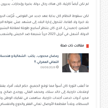
لم تكن أيضاً كارثية، كان هناك رجال دولة، بخبرة وإنجازات، يديرو
لكن سقوط النظام كان بداية عهد جديد من الفوضى، فُرّغت الدولة
بلا خبرة ولا كفاءة، لتتحول إدارة البلاد إلى مشهد عبثي عنوانه ال
المتمرد (حميدتي)، الذي كان ينتظر أسابيع طويلة لمقابلة البشي
الدولة، أشعل في أبريل 2023 حرباً شنيعة ضد الجيش والشعب، ما زالت نيرانها مشتعلة، ولا يبدو لها نهاية في الأفق
مقالات ذات صلة
رمضان محجوب… يكتب : الشمالية و هندسة
التعافي العمراني..!!
08/08/2026
ما أعقب الثورة كان أسوأ مما توقع الجميع، حكم البلاد أفراد يف
لإملاءات خارجية، إلى خالد سلك، ومحمد الفكي، ووجدي صالح، وغ
مجرد أدوات خدمت أجندات خارجية، ساهمت في تفكيك الوطن وتعميق
البسطاء، وبلاداً مقطعة الأوصال تعاني الفقر والجوع والانقسام