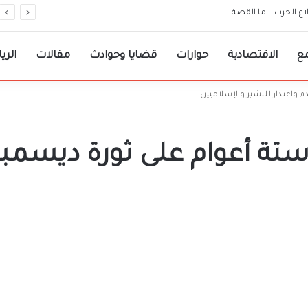
معات مرجعية لقرارات حكومة الولاية
ع
الاقتصادية
حوارات
قضايا وحوادث
مقالات
الري
م واعتذار للبشير والإسلاميين
تة أعوام على ثورة ديسمبر..