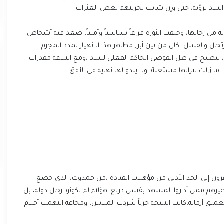
ن البلاد برؤية، حتى وإن شابت تجربتهم بعض العثرات
 من رجالها، وخلفت الثورة فراغاً سياسياً وأمنياً، صعد فيه أشخاص
ارتجال والفشل، كان من بين أبرز مظاهر هذا الانهيار تمدد المجرم
ر، ليصبح في ظل الفوضى الحاكم الفعلي للبلاد ،ومع ابتلاعه مقدرات
تقرون إلى الحد الأدنى من مؤهلات القيادة ،من حمدوك، الذي خضع
يرهم ممن أداروا المشهد بفشل ذريع. هؤلاء لم يكونوا رجال دولة، بل
 أزماته،كانت النتيجة حرباً شردت الملايين، ومجاعة التهمت أحلام