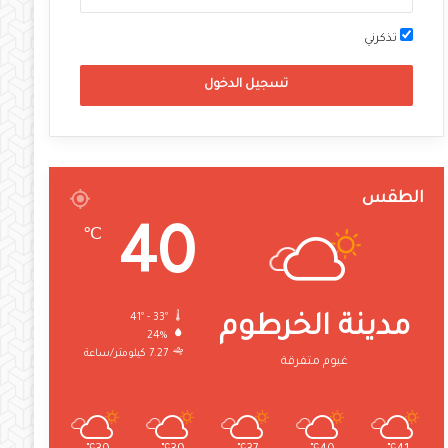
تذكرني
تسجيل الدخول
الطقس
40
℃
41º - 33º
مدينة الخرطوم
24%
7.27 كيلومتر/ساعة
غيوم متفرقة