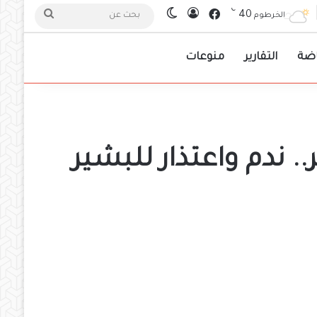
℃
فيسبوك
40
تسجيل الدخول
الوضع المظلم
بحث
الخرطوم
عن
اضة
التقارير
منوعات
 ندم واعتذار للبشير