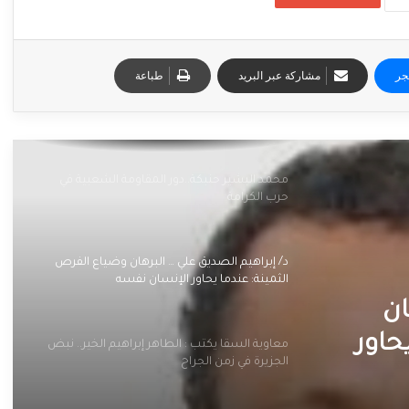
جر
مشاركة عبر البريد
طباعة
محمد البشير حنبكة..دور المقاومة الشعبية في
حرب الكرامة
د/ إبراهيم الصديق علي … البرهان وضياع الفرص
الثمينة: عندما يحاور الإنسان نفسه
ان
حاور
معاوية السقا يكتب : الطاهر إبراهيم الخير.. نبض
الجزيرة في زمن الجراح