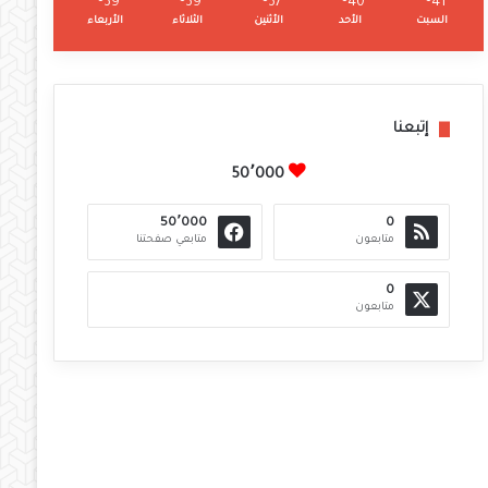
℃
39
℃
39
℃
37
℃
40
℃
41
السبت
الأحد
الأثنين
الثلاثاء
الأربعاء
إتبعنا
50٬000
50٬000
0
متابعون
متابعي صفحتنا
0
متابعون