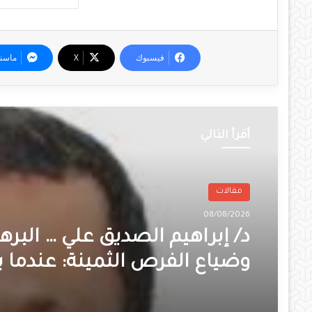
فيسبوك
‫X
ماسن
أقرأ التالي
مقالات
08/08/2026
د/ إبراهيم الصديق علي … البره
وضياع الفرص الثمينة: عندما ي
الإنسان نفسه