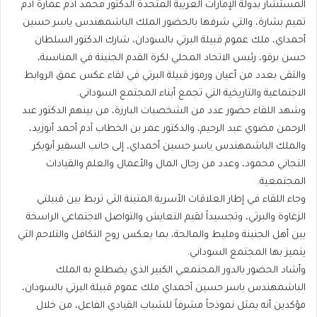
المستشار بدولة الإمارات العربية المتحدة الدكتور محمد آدم عمارة آدم
تميم بشارة، والتي شرفها بالحضور الملك الباشمهندس ياسر حسين
أحمداي، ملك عموم قبيلة البرتي بالسودان، شارك الدكتور السلطان
حسن برقو، رئيس الاتحاد المحلي لكرة القدم الجنينة في المناسبة،
والتقى بعدد من أعيان ورموز قبيلة البرتي في لقاء عكس عمق الروابط
الاجتماعية والتاريخية التي تجمع أبناء المجتمع السوداني.
وشهد اللقاء حضور عدد من الشخصيات البارزة، من بينهم الدكتور عبد
الرحمن مضوي عبد الرحيم، والدكتور عمر بن الخطاب آدم أحمد أبوزيد،
والملك الباشمهندس ياسر حسين أحمداي، إلى جانب السفير أبوبكر
التجاني محمود، وعدد من رجال المال والأعمال والعلم والقيادات
المجتمعية.
وجاء اللقاء في إطار العلاقات الأسرية المتينة التي تربط بين قبيلتي
الزغاوة والبرتي، وتجسيداً لقيم التعايش والتواصل الاجتماعي الراسخة
بين أهل الجنينة ومليط والمالحة، بما يعكس روح التكافل والتلاحم التي
يتميز بها المجتمع السوداني.
وأشاد الحضور بالدور المجتمعي الكبير الذي يضطلع به الملك
الباشمهندس ياسر حسين أحمداي ملك عموم قبيلة البرتي بالسودان،
مؤكدين أنه يمثل نموذجاً مشرفاً للشباب القيادي الفاعل، من خلال