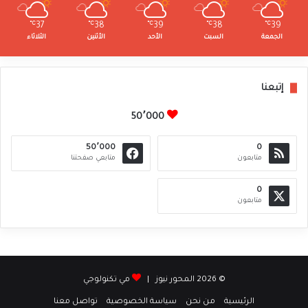
℃
37
℃
38
℃
39
℃
38
℃
39
الجمعة
السبت
الأحد
الأثنين
الثلاثاء
إتبعنا
50٬000
50٬000
0
متابعون
متابعي صفحتنا
0
متابعون
© 2026 المحور نيوز |
مي تكنولوجي
الرئيسية
من نحن
سياسة الخصوصية
تواصل معنا