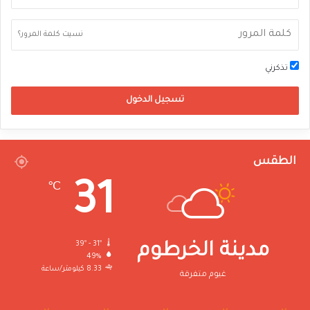
نسيت كلمة المرور؟
تذكرني
تسجيل الدخول
الطقس
31
℃
39º - 31º
مدينة الخرطوم
49%
8.33 كيلومتر/ساعة
غيوم متفرقة