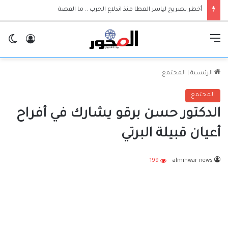
أخطر تصريح لياسر العطا منذ اندلاع الحرب .. ما القصة
القائمة
تسجيل ا
ال
الرئيسية
|
المجتمع
المجتمع
الدكتور حسن برقو يشارك في أفراح
أعيان قبيلة البرتي
199
almihwar news