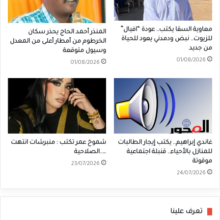
معاوية السقا يكتب.. عودة “افيال”
المنذر أحمد الحاج يحذر سكان
للزيوت.. نبض ودمدني يعود للحياة
الخرطوم من أمطار أعلى من المعدل
من جديد
وسيول متوقعة
01/08/2026
01/08/2026
غاندي إبراهيم.. يكتب إيجار الطالبات
شموخ عمر تكتب : منبرشات انتهت
للمنازل بالأحياء.. قنبلة اجتماعية
…..الصلاحية
موقوتة
23/07/2026
24/07/2026
تعرف علينا