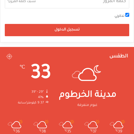
نسيت كلمة المرور؟
تذكرني
تسجيل الدخول
الطقس
33
℃
39º - 29º
مدينة الخرطوم
41%
9.37 كيلومتر/ساعة
غيوم متفرقة
℃
36
℃
38
℃
35
℃
37
℃
39