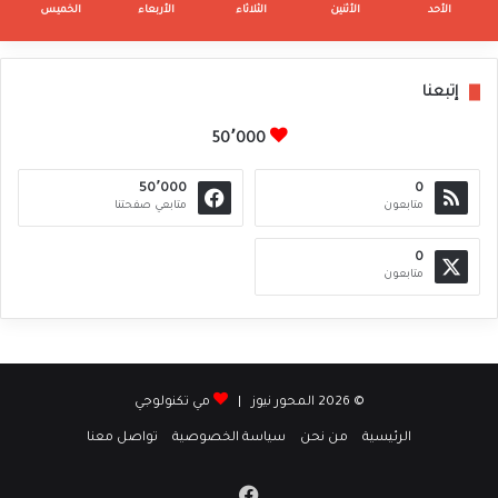
الأحد
الأثنين
الثلاثاء
الأربعاء
الخميس
إتبعنا
50٬000
50٬000
0
متابعون
متابعي صفحتنا
0
متابعون
© 2026 المحور نيوز |
مي تكنولوجي
الرئيسية
من نحن
سياسة الخصوصية
تواصل معنا
فيسبوك