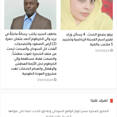
عاطف السيد يكتب: رسالةٌ عاجلةٌ في
برقو يصنع الحدث.. 4 رسائل وراء
بريد والي الخرطوم أحمد عثمان حمزة
تغيير اسم المدينة الرياضية وتشييد
(2) أرض الصمود والتضحيات..
5 ملاعب عالمية
أنقذت كل السودان وأصبحت تبحث
11/07/2026
عن منقذ الشجرة تموت عطشاً..
والصمت فقط مساهمة والي
الخرطوم لحل الأزمة العطش
والإهمال وانعدام الخدمات تهدد
مشروع العودة الطوعية
09/07/2026
تعرف علينا
المحور اصدارة تسبر اغوار الواقع السوداني وتلاحق الحدث اينما كان عنوانها