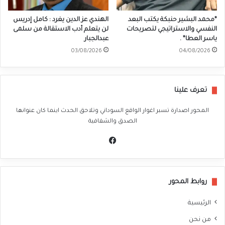
*محمد البشير حنبكة يكتب البعد
الهندي عز الدين يغرد : كامل إدريس
النفسي والاستراتيجي لتصريحات
لن يتعلم أدب الاستقالة من سلمى
ياسر العطا* .
عبدالجبار
03/08/2026
04/08/2026
تعرف علينا
المحور اصدارة تسبر اغوار الواقع السوداني وتلاحق الحدث اينما كان عنوانها
الصدق والشفافية
في
سب
وك
روابط المحور
الرئيسية
من نحن