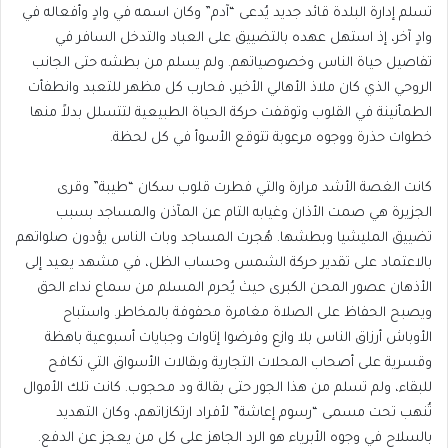
تسلم إدارة البلدة قائد جديد يُدعى “آدم” وكان اسمه في وادٍ وأفعاله في
وادٍ آخر، إذ استهل عهده بالتضييق على العباد والتدخل السافر في
تفاصيل حياة الناس وخصوصياتهم. ولم يسلم من بطشه حتى الجانب
الروحي الذي كان ملاذ الأهالي الأخير، فحارب كل مظهر للتعبد وانطفأت
الطمأنينة في القلوب وتوقفت حركة الحياة الطبيعية لتتسلل بدلاً منها
خطوات حذرة ووجوه مرعوبة تتوقع الأسوأ في كل لحظة.
كانت الغصة الأشد مرارة والتي فطرت قلوب سكان “طيبة” وقرى
الجزيرة هي صمت الأذان وغيابه التام عن المآذن والمساجد بسبب
تضييق المليشيا وبطشها. هُجرت المساجد وبات الناس يؤدون صلواتهم
بالاعتماد على تقدير حركة الشمس وحساب الظل، في مشهد يعيد إلى
الأذهان عصور المحن الكبرى حيث يُحرم المسلم من سماع نداء الحق
ويصبح الحفاظ على الصلاة مغامرة محفوفة بالمخاطر. واستباح
الأوباش أرزاق الناس بلا وازع وفرضوا إتاوات وجبايات أسبوعية باهظة
وقسرية على أصحاب المحلات التجارية وبقالات الأسواق التي تكافح
للبقاء، ولم تسلم من هذا الجور حتى بقالة ود محجوب. كانت تلك الأموال
تُنهب تحت مسمى “رسوم إعاشة” لأفراد ارتكازاتهم، وكان التهديد
بالسلاح في وجوه الأبرياء هو الرد الجاهز على كل من يعجز عن الدفع.