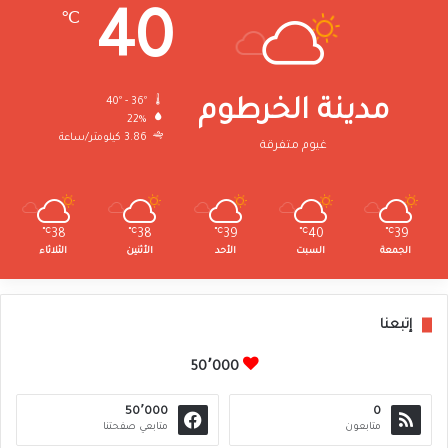
40
℃
40º - 36º
مدينة الخرطوم
22%
3.86 كيلومتر/ساعة
غيوم متفرقة
℃
38
℃
38
℃
39
℃
40
℃
39
الجمعة
السبت
الأحد
الأثنين
الثلاثاء
إتبعنا
50٬000
50٬000
0
متابعون
متابعي صفحتنا