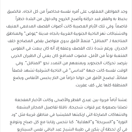
وجد المواطن المغلوب على أمره نفسه محاصراً من كل اتجاه، فالضيق
يحيط به والفقر قيد حركته وأصبح الخروج والدخول من البلدة خطراً
قاصماً. وفي تلك الأيام العصيبة كانت أصوات القصف المدفعي العنيف
والاشتباكات تهز الناحية الجنوبية الغربية باتجاه مدينة “عِوض” والمناطق
المتاخمة لـ “المناقل” فتملأ الأفق بدوي متواصل يقض المضاجع خلف
الجدران. ورغم شدة ذلك القصف وعنفه إلا أنه كان يبعث في النفوس
المتعبة نوعاً من الأمل، فصوت المدافع كان يعني أن الطيران الحربي
يترصد تحركات الجنجويد ويمنعهم من التمدد نحو “المناقل”. وفي
الوقت نفسه كانت جبهة “فداسي” في الناحية الشرقية تشهد قصفاً
مماثلاً، ليصبح الأفق من حولنا حزاماً من النار يحبس الأنفاس ويضع
المنطقة كلها على كف عفريت.
عشنا أياماً مريرة بين عيدي الفطر والأضحى وكانت الأخبار المفجعة
تصلنا بصعوبة عبر قنوات شحيحة، ناقلة تفاصيل المجازر البشعة
والانتهاكات الصارخة التي ارتكبتها المليشيا في مناطق قريبة مثل “ود
النورة” و”السريحة” و”الهلالية”. كنا نتحس رقابنا مع كل صباح ونتوقع
في أي لحظة أن يتكرر في طيبة الشيخ عبد الباقي نفس السيناريو