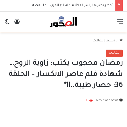
والي الجزيرة يعلن إعتماد الجامعات مرجعية لقرارات حكومة الولاية
القائمة
تسجيل ا
ال
الرئيسية
|
مقالات
مقالات
رمضان محجوب يكتب: زاوية الروح…
شهادة قلم عاصر الانكسار – الحلقة
36: حصار طيبة..!!*
83
almihwar news