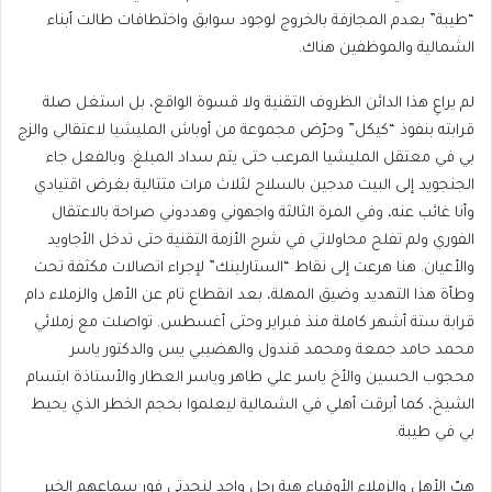
“طيبة” بعدم المجازفة بالخروج لوجود سوابق واختطافات طالت أبناء
الشمالية والموظفين هناك.
لم يراعِ هذا الدائن الظروف التقنية ولا قسوة الواقع، بل استغل صلة
قرابته بنفوذ “كيكل” وحرّض مجموعة من أوباش المليشيا لاعتقالي والزج
بي في معتقل المليشيا المرعب حتى يتم سداد المبلغ. وبالفعل جاء
الجنجويد إلى البيت مدجين بالسلاح لثلاث مرات متتالية بغرض اقتيادي
وأنا غائب عنه، وفي المرة الثالثة واجهوني وهددوني صراحة بالاعتقال
الفوري ولم تفلح محاولاتي في شرح الأزمة التقنية حتى تدخل الأجاويد
والأعيان. هنا هرعت إلى نقاط “الستارلينك” لإجراء اتصالات مكثفة تحت
وطأة هذا التهديد وضيق المهلة، بعد انقطاع تام عن الأهل والزملاء دام
قرابة ستة أشهر كاملة منذ فبراير وحتى أغسطس. تواصلت مع زملائي
محمد حامد جمعة ومحمد قندول والهضيبي يس والدكتور ياسر
محجوب الحسين والأخ ياسر علي طاهر وياسر العطار والأستاذة ابتسام
الشيخ، كما أبرقت أهلي في الشمالية ليعلموا بحجم الخطر الذي يحيط
بي في طيبة.
هبّ الأهل والزملاء الأوفياء هبة رجل واحد لنجدتي فور سماعهم الخبر