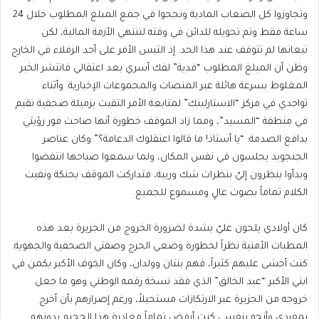
وتجاوزوا كل الصعاب المادية ونجحوا في جمع المبلغ المطلوب خلال 24
ساعة فقط وتم تحويله للدائن في وقته لتنتهي الأزمة المالية، لكن
تبعاتها لم تتوقف عند هذا الحد. إذ التبس الأمر على أحد الزملاء في الخارج
وظن أن المبلغ المطلوب “فدية” لفك أسري بعد اعتقالي فانتشر الخبر
المغلوط بسرعة هائلة عبر المنصات والمجموعات الإخبارية. وأثناء
تواجدي في مركز “الاستارلينك” لمتابعة الأمر التقيت بزميلة صحفية تقيم
في منطقة “المسيد”، ومما زاد الموقف خطورة أنها صاحت فور رؤيتي
بدافع الصدمة: “يا أستاذ! ما قالوا اعتقلوك الدعامة؟” وكان عناصر
الجنجويد يجلسون في نفس المكان، ولما سمعوا صياحها انتفضوا
وبدأوا ينظرون إليّ بنظرات شك وريبة، فتداركت الموقف بحنكة ونفيت
الكلام تماماً بصوت عالٍ ومسموع للجميع.
كان أولادي يلحون عليّ بشدة لضرورة الخروج من الجزيرة بعد هذه
المطبات الأمنية نظراً لخطورة وضعي الحرج وصفتي الصحفية والجهوية.
كنت أخشى عليهم كثيراً، فهم بنتان وولدان، وكان الخوف الأكبر يكمن في
ابني الأكبر “عبد الخالق” الذي فقد نسخة رقمه الوطني وهو ما جعل
خروجه من الجزيرة عبر الارتكازات مستحيلاً، ورغم إصرارهم بأن أخرج
بمفردي وأنجو بنفسي كنت أرفض تماماً مغادرة هذا الجحيم بدونهم.