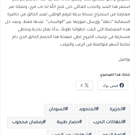
استمر هذا الشد والجذب العائلي حتى فتح الله لنا باب فرج، وتمكنا عبر
معارفنا من استخراج نسخة بديلة للرقم الوطني لعبد الخالق من حاضرة
الشمالية “دنقلا” وإرسال صورتها عبر “الواتساب”. عندها فقط، وبعد حل
هذه المعضلة التي كبلت خطواتنا طويلاً، بدأنا نفكر بجدية وبخطى
متسارعة في ترتيبات الخروج لطي صفحة هذا الحصار الخانق الذي دام
ثمانية أشهر متواصلة من الرعب والترقب.
نواصل
شارك هذا الموضوع:
فيس بوك
X
الجزيرة
الجنجويد
السودان
انتهاكات الحرب
حصار طيبة
رمضان محجوب