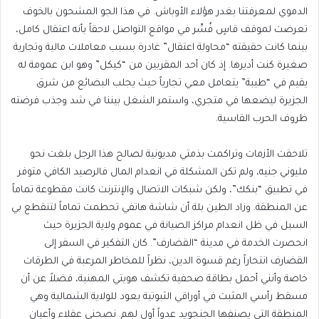
الدموي لمعرفتنا بغدر هؤلاء الأوباش. في هذا الجو المشحون بالخوف
تعرضت لموقف قاسٍ فُسِّر في مواقع التواصل لاحقاً بأنه اعتقال كامل،
بينما كانت حقيقته “محاولة اعتقال” غادرة بسبب معاملات مالية وتجارية
صغيرة كنت أديرها. إذ كان أحد المقربين من “كيكل” وهو ابن عمومة له
يقيم في “طيبة” يتعامل معي تجارياً حيث يجلب البضائع من شرق
الجزيرة ليضعها في متجري، واستمر الشغل بيننا في شد وجذب فرضته
ظروف الحرب القاسية.
تلاحقت الأزمات وتراكمت بذمتي مديونية لصالح هذا الرجل بلغت نحو
مليوني جنيه، ولم تكن المشكلة في انعدام المال فالرصيد الكافي متوفر
في تطبيق “بنكك”، ولكن شبكات الاتصال والإنترنت كانت مقطوعة تماماً
عن المنطقة. وزاد الطين بلة أن شاشة هاتفي تحطمت تماماً لتنقطع بي
السبل في ظل انعدام مراكز الصيانة في عموم ولاية الجزيرة حيث
انحصرت الخدمة في مدينة “القضارف”. كان التفكير في السفر إلى
القضارف انتحاراً رغم قسوة الدين، نظراً للمخاطر المرعبة في الطرقات
خاصة وأنني أحمل بطاقة صحفية تكشف هويتي المهنية، فضلاً عن أن
مسقط رأسي المثبت في أوراقي الثبوتية يعود للولاية الشمالية وهي
المنطقة التي يصنفها الجنجويد عدواً أول لهم. نصحني عقلاء وأعيان