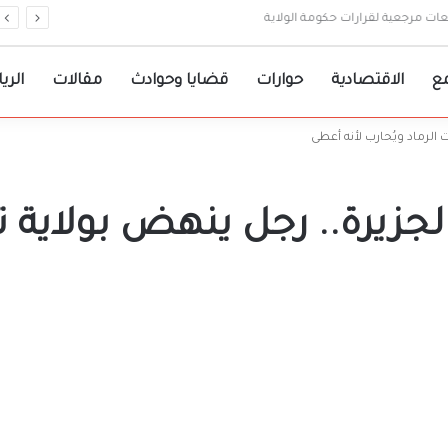
ات مرجعية لقرارات حكومة الولاية
ع
الاقتصادية
حوارات
قضايا وحوادث
مقالات
الري
الرماد ويُحارب لأنه أعطى
زيرة.. رجل ينهض بولاية تح