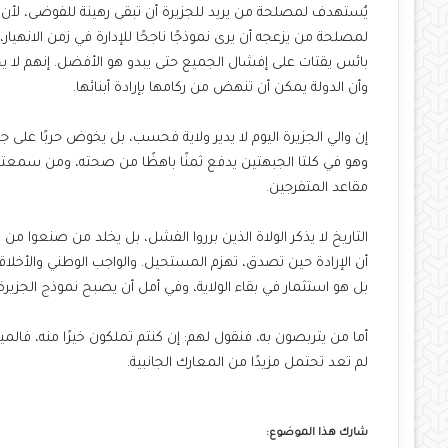
يُستهدف لمصلحة من يريد للجزيرة أن تبقى رهينة للفوضى، لأن 
لمصلحة من يزعجه أن يرى نموذجًا ناجحًا للإدارة في زمن الانه
بائس يقتات على إفشال الجميع حتى يبدو هو الأفضل. إنهم لا ي
وأن الدولة يمكن أن تنهض من ركامها بإرادة أبنائها.
إن والي الجزيرة اليوم لا يدير ولاية فحسب، بل يخوض حربًا على 
وهو في كلتا الجبهتين يدفع ثمنًا باهظًا من صحته، ومن سمعته
مقاعد المتفرجين.
التاريخ لا يذكر الولاة الذين برروا الفشل، بل يخلد من صنعوا من
أن الإرادة حين تصدق، تهزم المستحيل. والواجب الوطني والأخلا
بل هو استثمار في بقاء الولاية، وفي أمل أن يصبح نموذج الجزيرة 
أما من يتربصون به، فنقول لهم: إن كنتم تملكون خيرًا منه، فالميد
لم تعد تحتمل مزيدًا من المعارك الجانبية.
شارك هذا الموضوع: