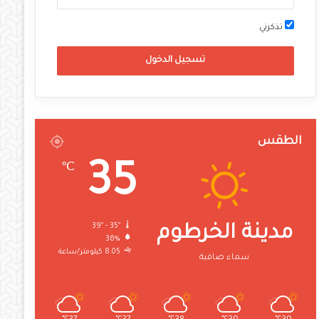
تذكرني
تسجيل الدخول
الطقس
35
℃
39º - 35º
مدينة الخرطوم
36%
8.05 كيلومتر/ساعة
سماء صافية