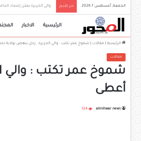
الجمعة, أغسطس 7 2026
والي الجزيرة يعلن إعتماد الجامع
اخر الأخبار
الرئيسية
الاخبار
المجتم
الرئيسية
|
مقالات
|
شموخ عمر تكتب : والي الجزيرة.. رجل ينهض بولاية تحت 
مقالات
شموخ عمر تكتب : والي الج
أعطى
324
almihwar news