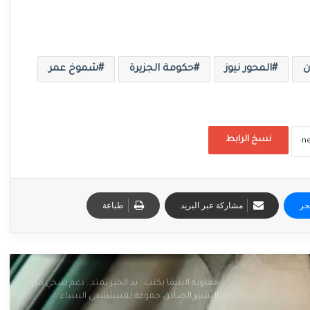
ن
المحور نيوز
حكومة الجزيرة
شموخ عمر
نسخ الرابط
جر
مشاركة عبر البريد
طباعة
معاوية السقا يكتب.. يد الخير تمتد.. دعم سخي من
البشير الصادق جموعة لمستشفى النساء
والتوليد بالمناقل