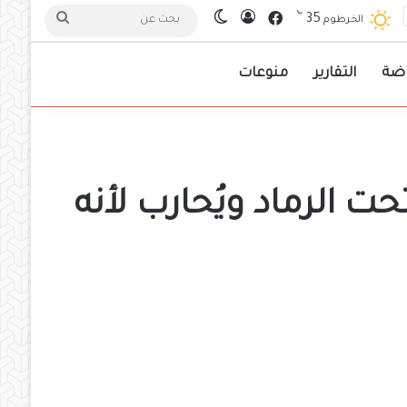
℃
فيسبوك
35
تسجيل الدخول
الوضع المظلم
بحث
الخرطوم
عن
اضة
التقارير
منوعات
ت الرماد ويُحارب لأنه