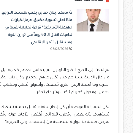
مقالات ذات صلة
د/ محمد زيدان خفاجي يكتب :هندسة التراجع:
ماذا تعني تسوية مضيق هرمز لخيارات
الهيمنة الأمريكية؟ قراءة تحليلية نقدية في
تداعيات اتفاق الـ 60 يوماً على توازن القوة
ومستقبل الأمن الإقليمي
07/08/2026
ثم التفت إلى الجرح الأكبر: النازحون. لم يتعامل معهم كعبء، ب
من مال الولاية ليسترهم حين تخلى عنهم الجميع. وفي ذات الوقت، 
الحرب وما أهمله الزمن. طرق تُسفلت، وأسواق تُنظم، ومشافٍ تُع
تعمل، ومحول كهرباء يُركب، وبئر ماء يُحفر.
لكن المفارقة الموجعة أن كل إنجاز يحققه، يُقابل بحملة تشكيك جد
يُستهدف لأنه يعمل، ويُحارب لأنه أنجز. تُفتعل الأزمات حوله، 
يفرض نفسه بلا مواربة: لمصلحة من يُستهدف والي الجزيرة؟