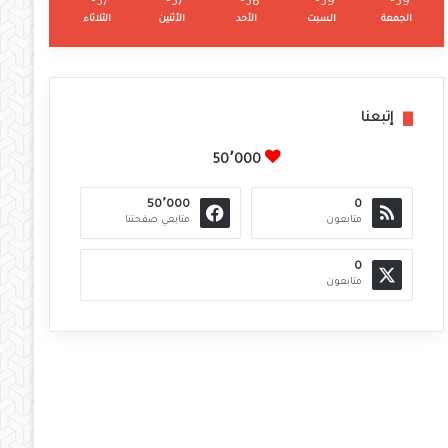
℃
37
℃
37
℃
38
℃
39
℃
39
الجمعة
السبت
الأحد
الأثنين
الثلاثاء
إتبعنا
50٬000
50٬000
0
متابعون
متابعي صفحتنا
0
متابعون