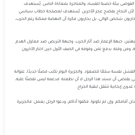
الفوضى بيئة خصبة للفساد والمتاجرة بمعاناة الناس. يُستهدف
يار، لأن النجاح يفضح عجز الآخرين. يُستهدف لمصلحة خطاب سياسي
حاربون شخص الوالي، بل يحاربون فكرة أن النهضة ممكنة رغم الحرب،
جبهتين: جبهة الإعمار ضد آثار الحرب، وجبهة التربص ضد معاول الهدم.
، ومن وقته. يدفع ثمن وقوفه في الصف الأول حين اختار الآخرون
 الفشل نفسه سلمًا للصعود. والجزيرة اليوم تكتب فصلًا جديدًا، عنوانه
قي يقتضي أن نسند هذا الرجل لا أن نطعنه. فدعمه ليس تفضلًا عليه،
عدوى إيجابية تنتقل لبقية الجراح.
ان أمامكم. وإن لم تكونوا، فكفوا أذاكم، ودعوا الرجل يعمل. فالجزيرة