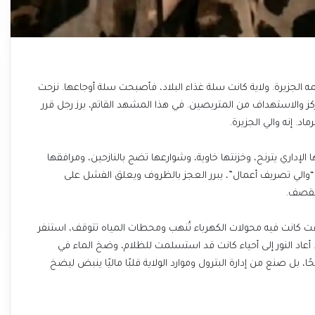
ه الجزيرة. ولاية كانت سلة غذاء البلاد، فأصبحت سلة أوجاعها. نزحت
كز والاستهداف من المتربصين. في هذا المشهد القاتم، برز رجل قرر
د. إنه والي الجزيرة.
 الإداري يترنح، وخزنتها خاوية، وشوارعها تضج بالنازحين، ومرافقها
 “والي تصريف أعمال”، يبرر العجز بالظروف ويعلق الفشل على
القصف.
ت كانت فيه محولات الكهرباء تُنهب ومحطات المياه تتوقف، استنفر
. أعاد النور إلى أحياء كانت قد استسلمت للظلام، وضخ الماء في
، بل صنع من إدارة البترول وموارد الولاية قلبًا ماليًا ينبض ليضخ