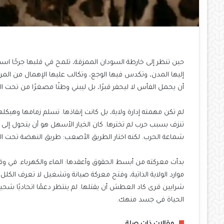
حين تنظر إلى خارطة السودان الممزقة، تلمح في قلبها جرحًا اسم
إليها المدن، وتكدس فيها الوجع، وتكالب عليها الإهمال من المر
أن يحمل الفأس لا ليحفر قبرًا، بل ليبني وطنًا مصغرًا من تحت الرما
لم تكن مهمته إدارة ولاية، بل كانت إنقاذها. تسلم زمامها وهيكلها
تنزف بسبب حرب لم تخترها. كان الخيار الأسهل هو أن يتحول إلى
شماعة الحرب. لكنه اختار الطريق الأصعب: طريق النهضة تحت 
بدأت معركته من أبسط الحقوق وأعقدها: الماء والكهرباء. في وق
موارد الولاية الذاتية، وفتح معركة صيانة وتشغيل لا تعرف الكلل
شرايين قرى كاد العطش أن يقتلها. لم ينتظر دعمًا اتحاديًا شحيحًا
الحياة في جسد منهك.