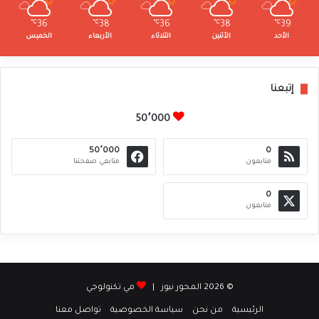
℃
36
℃
38
℃
36
℃
38
℃
39
الأحد
الأثنين
الثلاثاء
الأربعاء
الخميس
إتبعنا
50٬000
50٬000
0
متابعون
متابعي صفحتنا
0
متابعون
© 2026 المحور نيوز |
مي تكنولوجي
الرئيسية
من نحن
سياسة الخصوصية
تواصل معنا