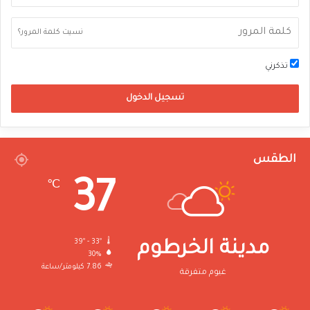
نسيت كلمة المرور؟
تذكرني
تسجيل الدخول
الطقس
37
℃
39º - 33º
مدينة الخرطوم
30%
7.86 كيلومتر/ساعة
غيوم متفرقة