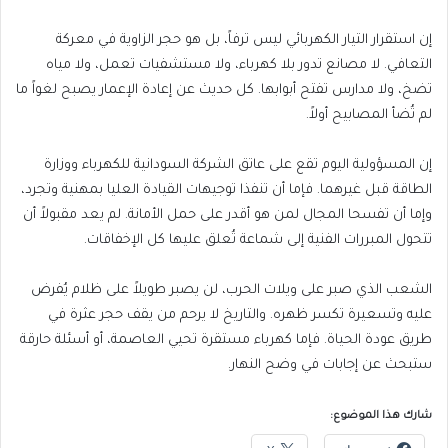
إن استقرار التيار الكهربائي ليس ترفاً، بل هو حجر الزاوية في معركة
التعافي. لا مصانع تدور بلا كهرباء، ولا مستشفيات تعمل، ولا مياه
تضخ، ولا مدارس تفتح أبوابها. كل حديث عن إعادة الإعمار يصبح لغواً ما
لم تُضأ المصابيح أولاً.
إن المسؤولية اليوم تقع على عاتق الشركة السودانية للكهرباء ووزارة
الطاقة قبل غيرهما. فإما أن تنفذا توجيهات القيادة العليا بمهنية وتجرد،
وإما أن تفسحا المجال لمن هو أقدر على حمل الأمانة. لم يعد مقبولاً أن
تتحول المبررات الفنية إلى شماعة تُعلق عليها كل الإخفاقات.
الشعب الذي صبر على ويلات الحرب، لن يصبر طويلاً على ظلام يُفرض
عليه وتسعيرة تكسر ظهره. والتاريخ لا يرحم من يقف حجر عثرة في
طريق عودة الحياة. فإما كهرباء مستقرة تحيي العاصمة، أو أسئلة حارقة
ستبحث عن إجابات في وضح النهار.
شارك هذا الموضوع: