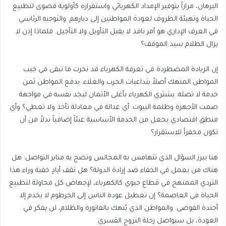
البرهان، مراراً بتوفير الإمداد الكهربائي واستقراره كأولوية قصوى لتطبيع
الحياة وتهيئة الظروف لعودة المواطنين إلى ديارهم. والتوجيه الرئاسي
في العرف الإداري هو أمر نافذ لا يقبل التأويل ولا التأجيل. فلماذا إذن لا
يزال الظلام سيد الموقف؟
إن الزيادة المضطردة في تعرفة الكهرباء قد نخرت ما تبقى في جيب
المواطن المنهك أصلاً بتداعيات الحرب والغلاء. يدفع المواطن ثمن
خدمة لا تصله. يشتري الكهرباء بأغلى الأثمان ليجد نفسه في مواجهة
صمت الأجهزة وظلمة البيوت. أي عدالة في معادلة تأخذ ولا تعطي؟ وأي
منطق اقتصادي يجعل من الخدمة الأساسية عبئاً إضافياً بدلاً من أن
تكون محفزاً للاستقرار؟
هنا يبرز السؤال الذي تتهامس به المجالس وتضج به منابر التواصل: هل
هناك من يعمل في الخفاء ضد إرادة الدولة؟ هل تقف أيادٍ خفية وراء هذا
التردي الممنهج في قطاع حيوي كالكهرباء، لإجهاض كل محاولة لتطبيع
الحياة في العاصمة؟ إن تعطيل عودة الناس إلى الخرطوم لا يخدم إلا
أجندة الفوضى. والمواطن الذي يُنهك بالفاتورة والظلام، لن يفكر في
العودة، بل سيواصل رحلة النزوح القسري.