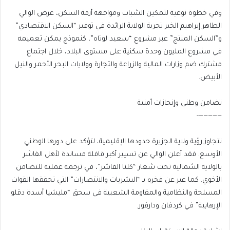
وفي خطوة نوعية لتمكين الشباب ومواجهة أزمة السكن، عرض الوالي
الطاهر إبراهيم الخير تجربة الولاية الرائدة في توفير “السكن الاقتصادي”
و”السكن المنتج” عبر مشروع “سعيد لوتاه”، كنموذج يمكن تعميمه
في مشروع المليون وحدة سكنية على مستوى البلاد، خلال اجتماع
مشترك ضم وزارات المالية والزراعة والتجارة وولايات البحر الأحمر والنيل
الأبيض.
تضامن وطني وإنجازات أمنية
—————-
تتجاوز رؤية ولاية الجزيرة حدودها الإقليمية، لتؤكد على دورها الوطني
الأوسع. فقد أعلن الوالي عن تسيير أكبر قافلة مساندة لأهل الفاشر
بالولاية الشمالية تحت شعار “كلنا الفاشر”، في ترجمة عملية للتضامن
الأخوي. كما عبر عن فخره بـ “البشريات والانتصارات” التي تحققها القوات
المسلحة والنظامية والمقاومة الشعبية في سحق “مليشيا أسدة دقلو
الإرهابية” في كردفان ودارفور.