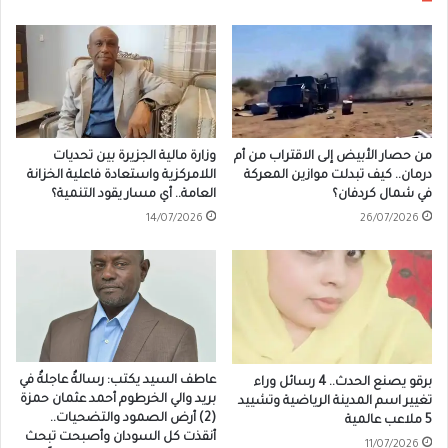
من حصار الأبيض إلى الاقتراب من أم
وزارة مالية الجزيرة بين تحديات
درمان.. كيف تبدلت موازين المعركة
اللامركزية واستعادة فاعلية الخزانة
في شمال كردفان؟
العامة.. أي مسار يقود التنمية؟
14/07/2026
26/07/2026
عاطف السيد يكتب: رسالةٌ عاجلةٌ في
برقو يصنع الحدث.. 4 رسائل وراء
بريد والي الخرطوم أحمد عثمان حمزة
تغيير اسم المدينة الرياضية وتشييد
(2) أرض الصمود والتضحيات..
5 ملاعب عالمية
أنقذت كل السودان وأصبحت تبحث
11/07/2026