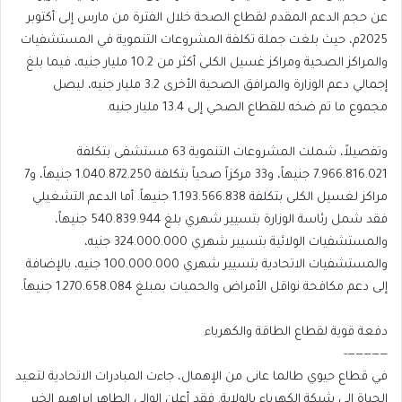
عن حجم الدعم المقدم لقطاع الصحة خلال الفترة من مارس إلى أكتوبر
2025م، حيث بلغت جملة تكلفة المشروعات التنموية في المستشفيات
والمراكز الصحية ومراكز غسيل الكلى أكثر من 10.2 مليار جنيه، فيما بلغ
إجمالي دعم الوزارة والمرافق الصحية الأخرى 3.2 مليار جنيه، ليصل
مجموع ما تم ضخه للقطاع الصحي إلى 13.4 مليار جنيه.
وتفصيلاً، شملت المشروعات التنموية 63 مستشفى بتكلفة
7.966.816.021 جنيهاً، و33 مركزاً صحياً بتكلفة 1.040.872.250 جنيهاً، و7
مراكز لغسيل الكلى بتكلفة 1.193.566.838 جنيهاً. أما الدعم التشغيلي
فقد شمل رئاسة الوزارة بتسيير شهري بلغ 540.839.944 جنيهاً،
والمستشفيات الولائية بتسيير شهري 324.000.000 جنيه،
والمستشفيات الاتحادية بتسيير شهري 100.000.000 جنيه، بالإضافة
إلى دعم مكافحة نواقل الأمراض والحميات بمبلغ 1.270.658.084 جنيهاً.
دفعة قوية لقطاع الطاقة والكهرباء
—————-
في قطاع حيوي طالما عانى من الإهمال، جاءت المبادرات الاتحادية لتعيد
الحياة إلى شبكة الكهرباء بالولاية. فقد أعلن الوالي الطاهر إبراهيم الخير