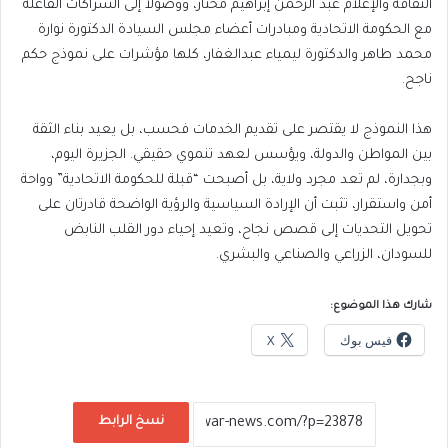
الثقافة والإعلام عبد الرحمن إبراهيم مختار، ووصولاً إلى الشراكات الفاعلة
مع الحكومة الاتحادية ومبادرات أعضاء مجلس السيادة الدكتورة نوارة
محمد طاهر والدكتورة ليمياء عبدالغفار، كلها مؤشرات على نموذج حكم
ناجح.
هذا النموذج لا يقتصر على تقديم الخدمات فحسب، بل يعيد بناء الثقة
بين المواطن والدولة، ويؤسس لعهد تنموي حقيقي. الجزيرة اليوم،
وبجدارة، لم تعد مجرد ولاية، بل أصبحت “قبلة للحكومة الاتحادية” وواحة
أمن واستقرار، تثبت أن الإرادة السياسية والرؤية الواضحة قادرتان على
تحويل التحديات إلى قصص نجاح، وتعيد إحياء دور القلب النابض
للسودان، الزراعي والصناعي والبشري.
شارك هذا الموضوع:
فيس بوك
X
نسخ الرابط