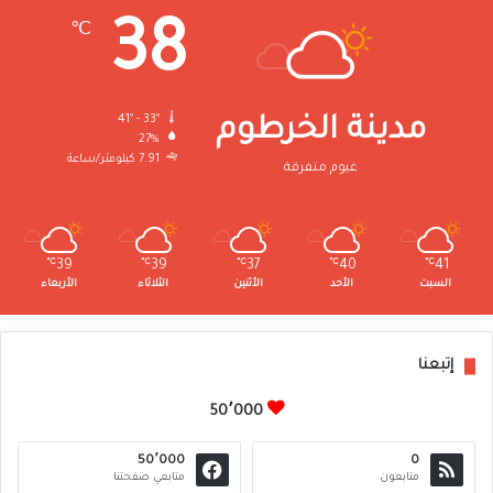
38
℃
41º - 33º
مدينة الخرطوم
27%
7.91 كيلومتر/ساعة
غيوم متفرقة
℃
39
℃
39
℃
37
℃
40
℃
41
السبت
الأحد
الأثنين
الثلاثاء
الأربعاء
إتبعنا
50٬000
50٬000
0
متابعون
متابعي صفحتنا