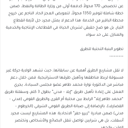
عن تخصيص 170 محولاً كدفعة أولى من وزارة الطاقة والنفط، ضمن
خطة شاملة لتوفير 1350 محولاً، لتعويض العجز الحاد الناجم عن خروج
محطة الباقير من الخدمة. هذا الدعم لا يمثل مجرد حل لأزمة انقطاع
التيار، بل هو ضخ حقيقي لشريان الحياة في القطاعات الإنتاجية والخدمية
والمنازل على حد سواء.
تطوير البنية التحتية للطرق
—————-
لا تقل مشاريع الطرق أهمية عن سابقاتها، حيث تشهد الولاية حركة غير
مسبوقة لربط مناطقها وتأهيل طرقها الاستراتيجية. فمن خلال دعم
مباشر من الدكتورة نوارة محمد طاهر عضو مجلس السيادة، يجري
العمل على إعادة تأهيل طريق “إيلا – مدني” بطول 3 كلم، وسفلتة طريق
“محمد طاهر إيلا” الرابط بين محلية أم القرى والطريق القومي (مدني –
القضارف)، بالإضافة إلى صيانة الطريق القومي الشرقي (الخرطوم –
مدني) ضمن مبادرة “زيرو حفر” الاتحادية. هذه المشاريع ليست مجرد
أسفلت، بل هي شرايين تواصل تنقل البضائع والأشخاص وتختصر
الوقت والجهد.