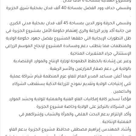
ومشروع الهلالية بمساحة 6 آلاف فدان .
وقسمي حداف وود الفضل بمساحة 40 ألف فدان بمحلية شرق الجزيرة
.
وقسمي الحرقة ونور الدين بمساحة 45 ألف فدان بمحلية مدني الكبرى .
من جانبه أكد وزير الزراعة والري إهتمام حكومة الأمل بمشروع الجزيرة في
ظل التطورات الإيجابية التي حققها المشروع بفضل جهود حكومة الولاية
والمنظمات مما يتطلب دعم ومساندة المشروع لإنجاح الموسم الزراعي
الإستثنائي جراء المتغيرات المناخية .
وعبر عن إشادته بالخطط الطموحة لوزارة الإنتاج والموارد الإقتصادية
بالولاية في دعم صغار المزارعين والأسر الريفية .
فيما أعلن مساعد المدير العام للفاو عزم المنظمة قيام شراكة عملية
تلبي إحتياجات الولاية وتقديم نموذج للزراعة الذكية يستقطب الشركاء
والداعمين .
مؤكداً تسخير كافة إمكانيات الفاو الفنية والعملية للولاية وحشد الموارد
من الشركاء بالتركيز على الولاية وخاصة مشروع الجزيرة .
وأكد الإلتزام بدعم البحث العلمي والمرأة والشباب وإشراكهم في
العملية الإنتاجية .
وأشاد المهندس إبراهيم مصطفى محافظ مشروع الجزيرة بدعم الفاو