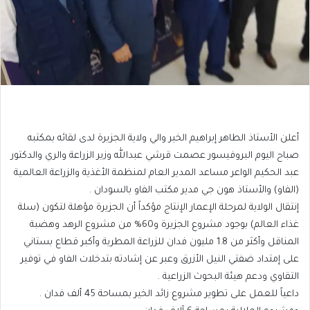
أعلن الأستاذ الطاهر إبراهيم الخير والي ولاية الجزيرة لدى لقائه بمكتبه
صباح اليوم البروفيسور عصمت قرشي عبدالله وزير الزراعة والري والدكتور
عبد الحكيم الواعر مساعد المدير العام لمنظمة الأغذية والزراعة العالمية
(الفاو) والأستاذ هون جي مدير مكتب الفاو بالسودان .
إنتقال الولاية لمرحلة الإعمار الإنتاج مؤكداً أن الجزيرة مؤهلة لتكون (سلة
غذاء العالم) بوجود مشروع الجزيرة و60% من مشروع الرهد وهضبة
المناقل وأكثر من 1.8 مليون فدان للزراعة المطرية وأكبر قطاع بستاني
على إمتداد ضفتي النيل الأزرق وعبر عن إشادته بتدخلات الفاو في توفير
التقاوي ودعم هيئة البحوث الزراعية .
داعياً للعمل على تطوير مشروع زائد الخير بمساحة 45 ألف فدان .