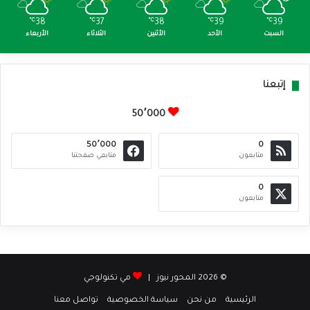
℃
38
℃
37
℃
38
℃
39
℃
39
السبت
الأحد
الأثنين
الثلاثاء
الأربعاء
إتبعنا
50٬000
50٬000
0
متابعون
متابعي صفحتنا
0
متابعون
© 2026 المحور نيوز |
مي تكنولوجي
الرئيسية
من نحن
سياسة الخصوصية
تواصل معنا