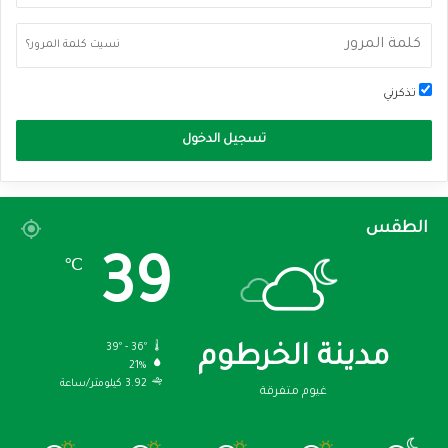
نسيت كلمة المرور؟
تذكرني
تسجيل الدخول
الطقس
39
℃
39º - 36º
مدينة الخرطوم
21%
3.92 كيلومتر/ساعة
غيوم متفرقة