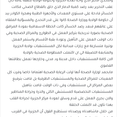
والتحدي الأكبر الذي واجه صحة الجزيرة وحكومة الولاية بصفة عامة كان
عقب التحرير بعد رصد كمية الدمار الذي حاق بالقطاع الصحي فكانت
الخسائر فادحة علي مستوي المعدات والأجهزة الطبية وهجرة الكوادر بيد
أن حكومة الولاية ووزارة الصحة كانوا علي قدر التحدي والمسؤلية الملقاه
علي عاتقهم فبعد رصد الخسائر كانت الخطة الاسعافية بعودة المرافق
الصحية بصورة تدريجية بتركيز العمل في الطوارئ والمراكز الصحية وفي
ذات الوقت العمل علي التأهيل وعودة بقية الأقسام واستمر العمل
بوتيرة متسارعة مع زيارات ميدانية لكل المستشفيات بولاية الجزيرة
والمتابعة اللصيقة الي ان اكتملت المنظومة الصحية بالولاية
الان كافة المستشفيات داخل مدينة ود مدني وخارجها تعمل بطاقتها
القصوي
مايحمد لوزارة الصحة أنها اولت الرعاية الصحية اهتماما خاصا وفرت كل
المعينات للمراكز الصحية والمستشفيات الطرفية بل قامت بترفيع
بعض المراكز الي مستشفيات وفي ذات الوقت قامت بتاهيل
المستشفيات التخصصية كمستشفي الكلي والذرة وجراحة المناظير
والان يجري العمل علي قدم وساق لعودة مركز الجزيرة لجراحة القلب
بهذا تكون قد اكتملت الحلقة
من خلال ماشاهدناه ورصدناه نستطيع القول أن الجزيرة في القريب