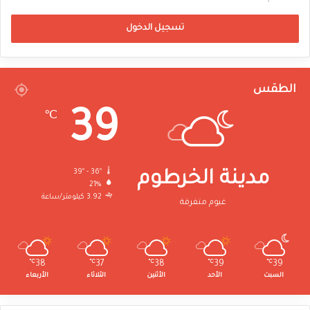
تسجيل الدخول
الطقس
39
℃
39º - 36º
مدينة الخرطوم
21%
3.92 كيلومتر/ساعة
غيوم متفرقة
℃
38
℃
37
℃
38
℃
39
℃
39
السبت
الأحد
الأثنين
الثلاثاء
الأربعاء