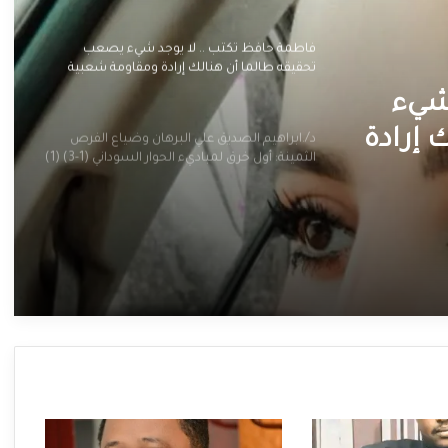
فاطمة حافظ تكتب .. لا يوجد شيء يصعب
تحقيقه طالما أن هنالك إرادة ومقاومة شعبية
 شيء
 إرادة
د/.ابراهيم الصديق علي البرهان وضياع الفرص
الثمينة: أول خرق لمباديء الحوار السوداني (1-3) (1)