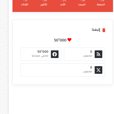
℃
37
℃
38
℃
39
℃
38
℃
39
الجمعة
السبت
الأحد
الأثنين
الثلاثاء
إتبعنا
50٬000
50٬000
0
متابعون
متابعي صفحتنا
0
متابعون