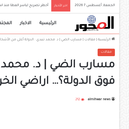
الجمعة, أغسطس 7 2026
والي الجزيرة يعلن إعتماد الج
اخر الأخبار
الرئيسية
الاخبار
المجتم
الرئيسية
|
مقالات
|
مسارب الضي | د. محمد تبيدي : الدولة أعلى من الأش
مقالات
مسارب الضي | د. محمد ت
فوق الدولة؟… اراضي ال
212
almihwar news