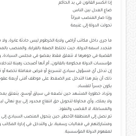
إذا انكسر القانون في يد الحاكم
ضاع العدل بين الناس
وإذا صار المنصب ميراثاً
تحولت الدولة إلى غنيمة
ما جرى داخل مكاتب أراضي ولاية الخرطوم ليس حادثة عابرة، ول
متجدد اسمه الدولة، حيث تختلط الصفة بالقرابة، والمنصب بالمصل
القضية في جوهرها لا تتعلق فقط بعضو في مجلس السيادة، ولا ب
مؤسسات الدولة محكومة بالقانون، أم أنها أصبحت رهينة لتدخلات نا
إن تدخل أي مسؤول سيادي لتسريع أو فرض معاملة تخصه أو تخص
ذلك أن يتم هذا التدخل عبر الضغط على موظف أفنى أربعة عقود
يكون جسراً للفساد.
وتزداد خطورة المشهد حين نضعه في سياق أوسع، يتعلق بمحاولة ا
ولا يملك، وأي محاولة لتحويل حق انتفاع محدود إلى بيع نهائي لي
والمساءلة، لا الغضب والنفوذ.
ثم نصل إلى المنطقة الأخطر، حين يتحول المنصب السيادي إلى م
ومشاركتهم في فعاليات رسمية، بل والتدخل في إدارة المكاتب وا
لمفهوم الدولة المؤسسية.