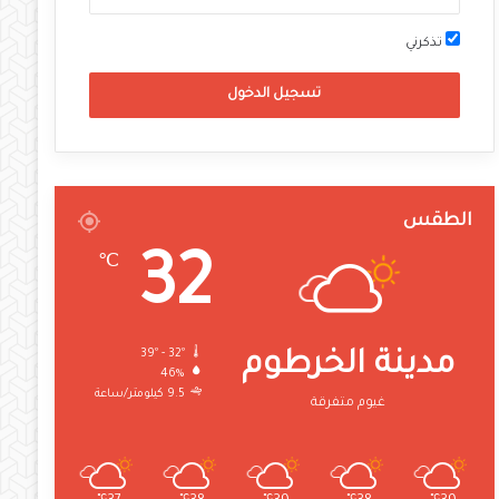
تذكرني
تسجيل الدخول
الطقس
32
℃
39º - 32º
مدينة الخرطوم
46%
9.5 كيلومتر/ساعة
غيوم متفرقة