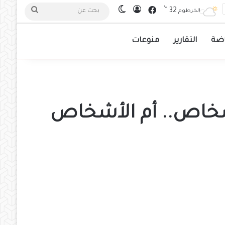
℃
فيسبوك
32
تسجيل الدخول
الوضع المظلم
بحث
الخرطوم
عن
اضة
التقارير
منوعات
أشخاص.. أم الأشخاص