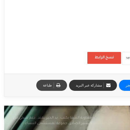
نسخ الرابط
جر
مشاركة عبر البريد
طباعة
معاوية السقا يكتب.. يد الخير تمتد.. دعم سخي من
البشير الصادق جموعة لمستشفى النساء
والتوليد بالمناقل