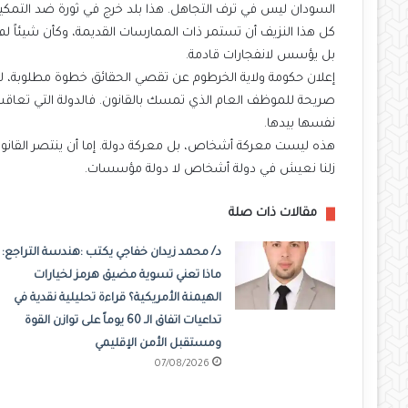
السودان ليس في ترف التجاهل. هذا بلد خرج في ثورة ضد التمكين
كل هذا النزيف أن تستمر ذات الممارسات القديمة، وكأن شيئاً لم 
بل يؤسس لانفجارات قادمة.
إعلان حكومة ولاية الخرطوم عن تقصي الحقائق خطوة مطلوبة، لكن
صريحة للموظف العام الذي تمسك بالقانون. فالدولة التي تعاقب
نفسها بيدها.
هذه ليست معركة أشخاص، بل معركة دولة. إما أن ينتصر القانون، و
زلنا نعيش في دولة أشخاص لا دولة مؤسسات.
مقالات ذات صلة
د/ محمد زيدان خفاجي يكتب :هندسة التراجع:
ماذا تعني تسوية مضيق هرمز لخيارات
الهيمنة الأمريكية؟ قراءة تحليلية نقدية في
تداعيات اتفاق الـ 60 يوماً على توازن القوة
ومستقبل الأمن الإقليمي
07/08/2026