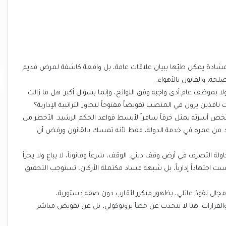
ا مشادة يمكن طيّها ببيان علاقات عامة، بل واقعة كاشفة لمرض قديم
حة، والقانون بالأهواء.
موظف عام أدى واجبه وفق اللوائح، وإنما بسؤال أكبر: هل ما زالت
فذين يرون في المنصب تفويضاً مفتوحاً لتجاوز التراتبية الإدارية؟
 أسرته يمثل خرقاً سافراً لأبسط قواعد الحكم الرشيد. الأخطر من
 من عمره في خدمة الدولة، فقط لأنه تمسك بالقانون ورفض أن
لتصرف في أرض وقف ديني. الوقف، شرعاً وقانوناً، لا يباع ولا يجزأ
ست اجتهاداً إدارياً، بل شبهة فساد مكتملة الأركان، تستوجب التحقيق
جال نفوذ عائلي، بظهور متكرر لأقارب دون صفة دستورية،
لقرارات. هنا لا نتحدث عن خطأ بروتوكولي، بل عن تقويض مباشر