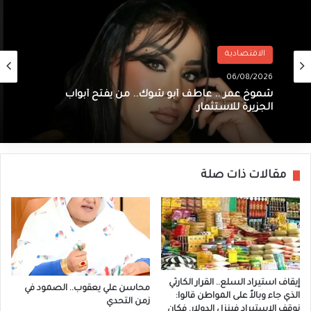
الاقتصادية
06/08/2026
شموخ عمر .. عاطف أبو شوك.. من يفتح أبواب
الجزيرة للاستثمار
مقالات ذات صلة
إيقاف استيراد السلع.. القرار الكارثي
محاسن علي يعقوب.. الصمود في
الذي جاء وبالاً على المواطن قالوا:
زمن التحدي
نوقف الاستيراد فينزل الدولار. فكان