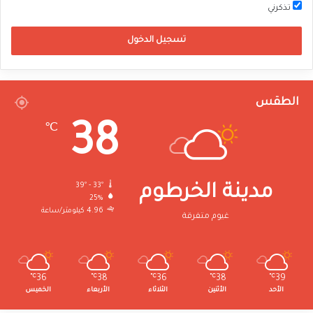
تذكرني
تسجيل الدخول
الطقس
38
℃
39º - 33º
مدينة الخرطوم
25%
4.96 كيلومتر/ساعة
غيوم متفرقة
℃
36
℃
38
℃
36
℃
38
℃
39
الأحد
الأثنين
الثلاثاء
الأربعاء
الخميس