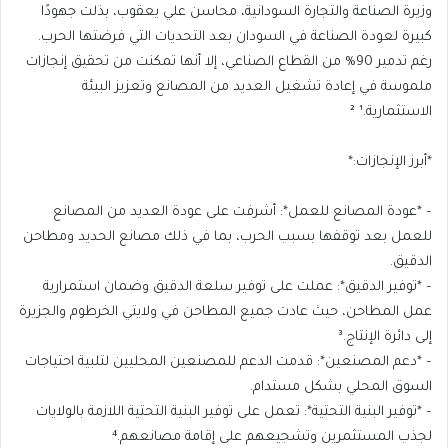
وزيرة الصناعة والتجارة السودانية، محاسن علي يعقوب، بذلت جهودًا
كبيرة لعودة الصناعة في السودان بعد التحديات التي فرضتها الحرب.
رغم تدمير 90% من القطاع الصناعي، إلا أنها تمكنت من تحقيق إنجازات
ملموسة في إعادة تشغيل العديد من المصانع وتعزيز البيئة
الاستثمارية.¹ ²
*أبرز الإنجازات:*
– *عودة المصانع للعمل*: أشرفت على عودة العديد من المصانع
للعمل بعد توقفها بسبب الحرب، بما في ذلك مصانع الحديد ومطاحن
الدقيق.
– *توفير الدقيق*: عملت على توفير سلعة الدقيق وضمان استمرارية
عمل المطاحن، حيث عادت جميع المطاحن في ولايتي الخرطوم والجزيرة
إلى دائرة الإنتاج.³
– *دعم المصنعين*: قدمت الدعم للمصنعين المحليين لتلبية احتياجات
السوق المحلي بشكل مستدام.
– *توفير البنية التحتية*: تعمل على توفير البنية التحتية اللازمة بالولايات
لجذب المستثمرين وتشجيعهم على إقامة مصانعهم.⁴