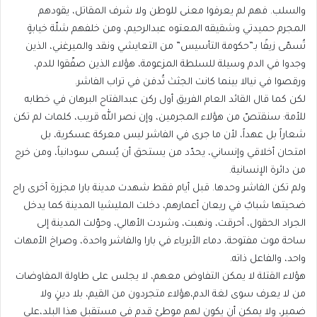
والسلب. فهم لم يعرفوا معنى للوطن ولا شرف المقاتل، يقودهم
المجرم حميدتي وشقيقه المعتوه عبدالرحيم، ومن خلفهم شلّة خيابةٍ
تُسمّى زيفًا بـ”حكومة التأسيس” من التعايشي ونقد والميرغني، الذين
وجدوا في الدم وسيلة للسلطة المزعومة، هؤلاء الذين صفّقوا للدم،
ورقصوا في نيالا بينما كانت الجثث تُدفن في تراب الفاشر.
لكن كما قال القائد العام الفريق أول ركن عبدالفتاح البرهان في خطابه
للأمة: سنقتصّ من هؤلاء المجرمين، وإن نصر الله قريب، كلمات لم تكن
شعاراً بل عهداً، لأن ما جرى في الفاشر ليس معركة عسكرية، بل
امتحان أخلاقي وإنساني، يحدّد من يستحق أن يُسمى سودانياً، ومن خرج
من دائرة الإنسانية.
ولم تكن الفاشر وحدها. قبل أيام فقط شهدت مدينة بارا مجزرة أخرى راح
ضحيتها شبابٌ في ريعان أعمارهم، دخلت المليشيا المدينة كما يدخل
الجراد الحقول، أحرقت، ونهبت، وشردت الأهالي، وحوّلت المدينة إلى
ساحة موت مفتوحة، دماء الأبرياء في بارا والفاشر واحدة، وصراخ الأمهات
واحد، والفاعل ذاته.
هؤلاء القتلة لا يمكن التفاوض معهم، لا يجلس على طاولة المفاوضات
من لا يعرف سوى لغة الدم،هؤلاء متجردون من القيم، بلا دينٍ ولا
ضمير، ولا يمكن أن يكون لهم موطئ قدم في مستقبل هذا البلد،على