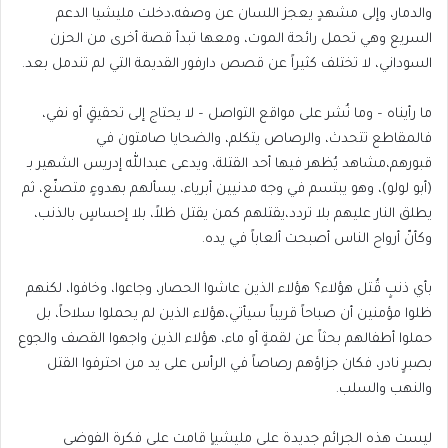
والدمار، وإلى مشهدٍ يعجز اللسان عن وصفه،دخلت مليشيا الدعم
السريع وهي تحمل رائحة الموت، ومعها تبدأ قصة أخرى من الحزن
السوداني، لا تختلف كثيراً عن قصص دارفور القديمة التي لم تندمل بعد.
ما رأيناه – وما نُشر على مواقع التواصل – لا يحتاج إلى تحقيقٍ أو نفي،
فالمقاطع تتحدث، والرصاص يتكلم، والضحايا صامتون في
قبورهم،مشاهد يُظهر فيها أحد القتلة، ويدعى عبدالله إدريس الشهير بـ
(أبو لولو)، وهو يبتسم في وجه مدنيين أبرياء، يسألهم بهدوءٍ متصنّع، ثم
يطلق النار عليهم بلا تردد،يقتلهم كمن يقتل ظلاً، بلا إحساسٍ بالذنب،
وكأنّ أرواح الناس أصبحت ألعاباً في يده.
بأي ذنبٍ قُتل هؤلاء؟ هؤلاء الذين عاشوا الحصار، وجاعوا، وخافوا، لكنهم
ظلوا مؤمنين أن صباحاً قريباً سيأتي،هؤلاء الذين لم يحملوا سلاحاً، بل
حملوا أطفالهم بحثاً عن لقمةٍ أو ماء، هؤلاء الذين واجهوا القصف والجوع
بصبرٍ نادر، فكان جزاؤهم رصاصاً في الرأس على يد من احترفوا القتل
والنهب والسلب.
ليست هذه الجرائم جديدة على مليشياٍ قامت على فكرة الفوضى