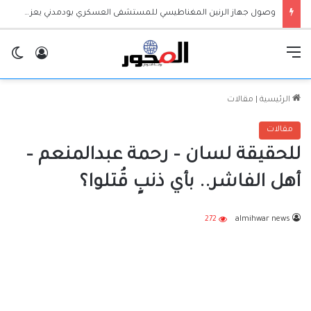
وصول جهاز الرنين المغناطيسي للمستشفى العسكري بودمدني يعزز الخدمات الطبية بالجزيرة
القائمة
تسجيل ا
ال
الرئيسية
|
مقالات
مقالات
للحقيقة لسان – رحمة عبدالمنعم –
أهل الفاشر.. بأي ذنبٍ قُتلوا؟
272
almihwar news