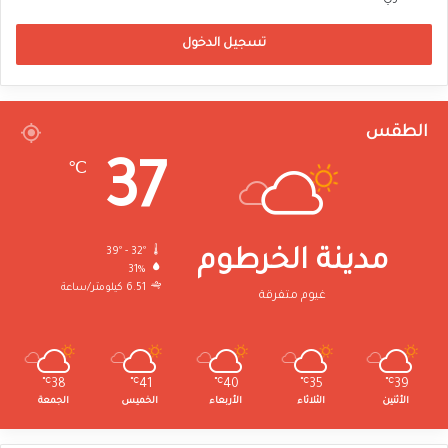
تسجيل الدخول
الطقس
37
℃
39º - 32º
مدينة الخرطوم
31%
6.51 كيلومتر/ساعة
غيوم متفرقة
℃
38
℃
41
℃
40
℃
35
℃
39
الأثنين
الثلاثاء
الأربعاء
الخميس
الجمعة