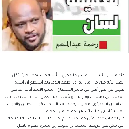
منذ مساء الإثنين وأنا أعيش حالة حزنٍ لا تُشبه ما سبقها، حزنٌ يثقل
الصدر كأنّه جبلٌ من رماد، لم أذق طعم النوم، ولم أستطع أن أشيح
بعيني عن صور أهلي في فاشر السلطان – شنب الأسَدّ أدّاب العاصي،
المدينة التي صمدت، وقاومت، وعلّمت الدنيا معنى الثبات، سقطت تحت
أقدام من لا يعرفون معنى للرحمة، بعد انسحاب قوات الجيش والقوات
المشتركة التي ظلت لأشهر تحميها من الجحيم.
في لحظة واحدة تغيّر وجه المدينة، لم تعد الفاشر تلك المدينة المنيعة
التي تتكئ على تاريخها المجيد، بل تحوّلت إلى مسرح مفتوح للقتل