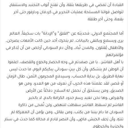
القيادة أن تمضي في طريقها بثقة، وأن تفتح أبواب التجنيد والاستنفار،
لتواصل قواتنا المسلحة عمليات التحرير في كردفان ودارفور حتى آخر
بقعة، وحتى آخر طلقة.
أما المجتمع الدولي، فحديثه عن “القلق” و”الإدانة” بات سخيفاً، العالم
يرى ويسمع ويكتفي بالبيانات، لم يتحرك أحد حين كانت الأمهات يصرخن،
والأطفال يُقتلون، والمدن تُباد، وكأن دم السوداني أرخص من أن يُذكر في
مؤتمراتهم.
يا أهل الفاشر… يا من صمدتم في وجه الحصار والجوع والقصف، اعلموا
أن الوطن لم ينسَكم، وأن كل بيتٍ سوداني يبكيكم اليوم، ما حدث ليس
نهاية الطريق، بل بداية الحساب، وسيدفع المجرمون الثمن، طال الزمان
أو قصر، لقد علمتنا هذه الحرب أن نعرف من هو العدو، ومن هو
الصديق، ومن يستحق أن نحمل له السلاح دفاعًاً عن الأرض
والعِرض.،وها نحن نعيد رسم حدود الكرامة بالدم، لا بالحبر.
الفاشر لم تسقط..الفاشر سقطت لتنهض..ولن تُمحى من ذاكرة
السودان ما دام بيننا من يكتب، ومن يقاتل، ومن يؤمن أن المعركة لم
تنتهِ، وأن زحف الجيش ماضٍ، وأن النصر قادم لا محالة كما حدث في سنار
والجزيرة والخرطوم.