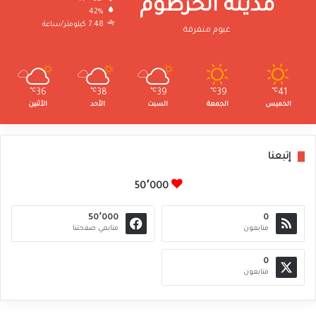
مدينة الخرطوم
42%
7.48 كيلومتر/ساعة
غيوم متفرقة
℃
36
℃
38
℃
39
℃
39
℃
41
الخميس
الجمعة
السبت
الأحد
الأثنين
إتبعنا
50٬000
50٬000
0
متابعون
متابعي صفحتنا
0
متابعون