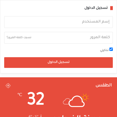
تسجيل الدخول
نسيت كلمة المرور؟
تذكرني
تسجيل الدخول
الطقس
32
℃
41º - 32º