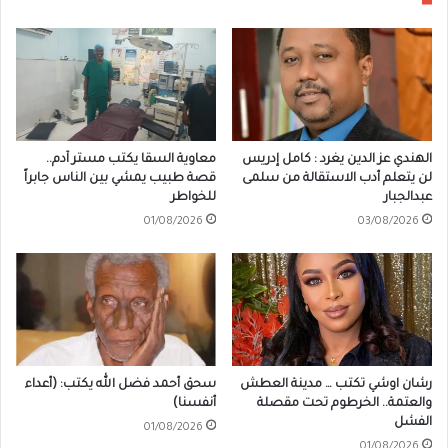
الهندي عز الدين يغرد : كامل إدريس
معاوية السقا يكتب مستر آدم..
لن يتعلم أدب الاستقالة من سلمى
قصة طبيب يمشي بين الناس جابراً
عبدالجبار
للخواطر
01/08/2026
03/08/2026
رشان اوشي تكتب … مدينة العطش
سحق أحمد فضل الله يكتب: (أعداء
والعتمة.. الخرطوم تحت مقصلة
أنفسنا)
الفشل
01/08/2026
01/08/2026