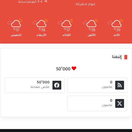
9.4 كيلومتر/ساعة
غيوم متفرقة
℃
37
℃
38
℃
37
℃
38
℃
39
الأحد
الأثنين
الثلاثاء
الأربعاء
الخميس
إتبعنا
50٬000
50٬000
0
متابعون
متابعي صفحتنا
0
متابعون