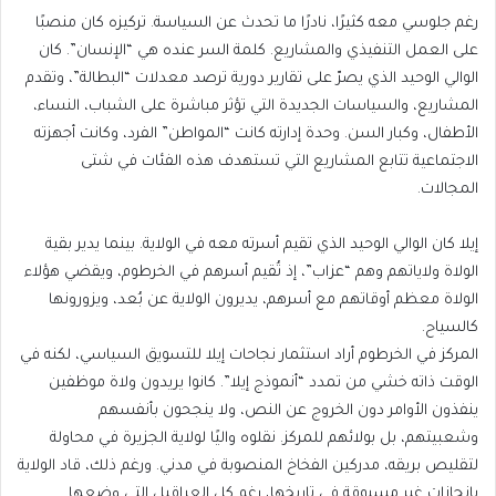
رغم جلوسي معه كثيرًا، نادرًا ما تحدث عن السياسة. تركيزه كان منصبًا
على العمل التنفيذي والمشاريع. كلمة السر عنده هي “الإنسان”. كان
الوالي الوحيد الذي يصرّ على تقارير دورية ترصد معدلات “البطالة”، وتقدم
المشاريع، والسياسات الجديدة التي تؤثر مباشرة على الشباب، النساء،
الأطفال، وكبار السن. وحدة إدارته كانت “المواطن” الفرد، وكانت أجهزته
الاجتماعية تتابع المشاريع التي تستهدف هذه الفئات في شتى
المجالات.
إيلا كان الوالي الوحيد الذي تقيم أسرته معه في الولاية. بينما يدير بقية
الولاة ولاياتهم وهم “عزاب”، إذ تُقيم أسرهم في الخرطوم، ويقضي هؤلاء
الولاة معظم أوقاتهم مع أسرهم، يديرون الولاية عن بُعد، ويزورونها
كالسياح.
المركز في الخرطوم أراد استثمار نجاحات إيلا للتسويق السياسي، لكنه في
الوقت ذاته خشي من تمدد “أنموذج إيلا”. كانوا يريدون ولاة موظفين
ينفذون الأوامر دون الخروج عن النص، ولا ينجحون بأنفسهم
وشعبيتهم، بل بولائهم للمركز. نقلوه واليًا لولاية الجزيرة في محاولة
لتقليص بريقه، مدركين الفخاخ المنصوبة في مدني. ورغم ذلك، قاد الولاية
بإنجازات غير مسبوقة في تاريخها، رغم كل العراقيل التي وضعها