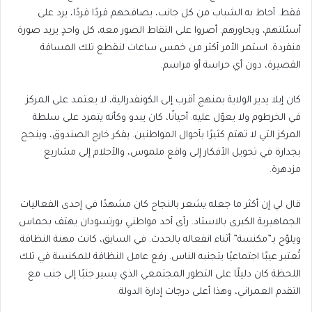
فقط. أحاط به الشباب من كل جانب، يصافحهم فردًا فردًا، يرد على
أسئلتهم، ويحاورهم. أصروا على التقاط الصور معه، كل واحدٍ يريد صورة
منفردة. استمر الأمر أكثر من خمس ساعات لنقطع تلك المسافة
القصيرة، دون أي حراسة أو مراسم.
كان إيلا يدير الولاية بمنهج أقرب إلى الكونفدرالية، لا يعتمد على المركز
في الخرطوم ولا يعوّل عليه. أحيانًا، كان يبدو وكأنه يتمرد على سلطة
المركز التي لا تهتم كثيرًا بأحوال المواطنين. يفكر خارج الصندوق، وينجح
بجدارة في تحويل الأفكار إلى واقع ملموس، والأحلام إلى مشاريع
مزدهرة.
قال لي إن أكثر ما جعله يشعر بالنجاح كان مشهدًا في إحدى الفعاليات
الجماهيرية الكبرى بالاستاد. رأى أحد مواطني بورتسودان يهتف بحماس
ويلوّح بـ”مكنسة” أثناء انفعاله بالحدث. في السابق، كانت مهنة النظافة
تُعتبر عيبًا اجتماعيًا يتجنبه الناس. رفع عامل النظافة للمكنسة في تلك
اللحظة كان دليلًا على التطور المجتمعي الذي يسير جنبًا إلى جنب مع
التقدم العمراني، وهذا أعلى درجات إدارة الدولة.