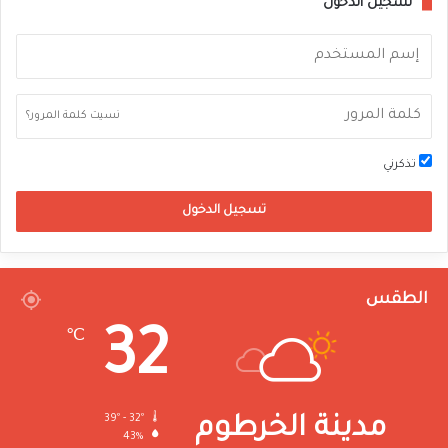
تسجيل الدخول
نسيت كلمة المرور؟
تذكرني
تسجيل الدخول
الطقس
32
℃
39º - 32º
مدينة الخرطوم
43%