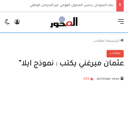
أخطر تصريح لياسر العطا منذ اندلاع الحرب .. ما القصة
القائمة
تسجيل ا
ال
الرئيسية
|
مقالات
مقالات
عثمان ميرغني يكتب : نموذج ايلا”
893
almihwar news