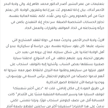
بتعليمات من عمر البشير، أصدر الدكتور محمد طاهر إيلا، والي ولاية البحر
الأحمر آنذاك، بيان إدانة للهجوم، بُث عبر إذاعة وتلفزيون الولاية. كان يعلم
جيدًا من أمر بالهجوم ومن دبَّره ومن نفَّذه، لكنه، بثقته العالية بنفسه،
تجاوز الحسابات الشخصية الضيقة. سر نجاح إيلا التنفيذي يكمن في
جرأته وشجاعته في اتخاذ المواقف والقرارات والعمل الجاد.
#زرتُ ولاية البحر الأحمر، وخرجتُ معه في جولة لتفقد المشاريع التي
يشرف عليها. كان يقود سيارته بنفسه، دون حراسة أو سكرتارية. يبدو أن
أهل الولاية اعتادوا على شكل سيارته، فما إن يرونه من بعيد حتى
يهرعون لتحيته، ويرد عليهم بلطف. في أحد الشوارع، لاحقتنا سيارة
صغيرة يستقلها بعض الشباب، وأشاروا إليه بالتوقف. استجاب على
الفور، فنزلوا من سيارتهم وطلبوا منه الترجل لالتقاط صور معه. شرحوا له
أنهم قدموا خصيصًا من الخرطوم للاحتفال برأس السنة في بورتسودان،
ووجدوا فرصة الآن لالتقاط الصور التذكارية.
في طريق العودة إلى مكان إقامتي، قلت له: “دعني أختبر شعبيتك!
لنوقف السيارة هنا ونسير المسافة المتبقية مشيًا على الأقدام.” كانت
المسافة أقل من نصف كيلومتر. استجاب فورًا، ونزلنا نتمشى. لكنني
ندمتُ على هذا الاقتراح! استغرقنا أكثر من ساعتين لنقطع بضعة أمتار