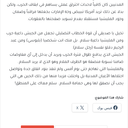
المدنيين كان كافياً لاحداث اختراق عملي يساهم في ايقاف الحرب، ولكن
بدلا عن ذلك تريد أمريكا تبييض وجه الإمارات بجعلها مراقباً وضمان
وجود المليشيا مستقبلا بعدم تسويد صفحتها بالعقوبات.
تخيل يا صديقي أن قوة الخطاب التضليلي تجعل من الجيش داعية حرب
ومن المليشيا داعية سلام.. بل منك انت شخصيا (بلبوسي) ومن عبد
الرحيم دقلو نفسه (رجل سلام).
الجيش الذي يدافع طوال فترة الحرب ويريد أن يدخل إلى أي مفاوضات
ضامنا تسوية منصفة هو الطرف الملام وهو الذي لا يريد السلام..
والمليشيا التي تهاجم حتى يوم أمس ولم تنفذ بنود اتفاق جدة وتواصل
احتلالها الأعيان المدنية بل واحتلت مزيدا منها من ذلك الحين هي التي
يجب أن نصفق لها وهي حمامة السلام.. سلم معاك على المنطق!
شارك هذا الموضوع:
فيس بوك
X