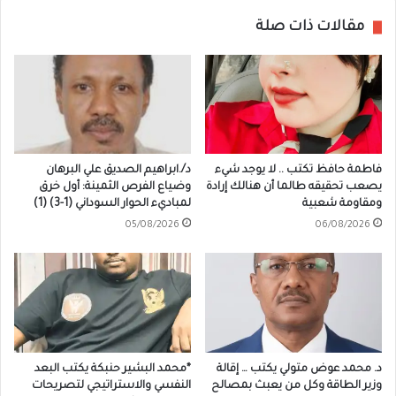
مقالات ذات صلة
فاطمة حافظ تكتب .. لا يوجد شيء
د/.ابراهيم الصديق علي البرهان
يصعب تحقيقه طالما أن هنالك إرادة
وضياع الفرص الثمينة: أول خرق
ومقاومة شعبية
لمباديء الحوار السوداني (1-3) (1)
05/08/2026
06/08/2026
د. محمد عوض متولي يكتب … إقالة
*محمد البشير حنبكة يكتب البعد
وزير الطاقة وكل من يعبث بمصالح
النفسي والاستراتيجي لتصريحات