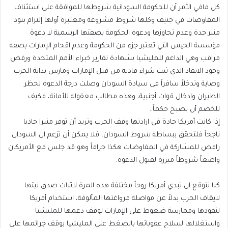
كل مافي الأمر أن للحكومة السودانية شروطها للموافقة على استئناف
المفاوضات في جنيف وكلها شروط مشروعة ومعتبرة أولها إلتزام بنود
منبر جدة وعدم تجاوزها ودعوة الحكومة بصفتها الرسمية لا دعوة
مؤسسة الجيش التي تعتبر جزء من الحكومة وعدم اقحام الإمارات بصفه
مراقب وهي الداعم للمليشيا بشهادة تقارير خبراء الأمم المتحدة ورفض
وجود الايقاد الذي ثبت شراء قادته من قبل الإمارات ومارس بداية الحرب
وصاية وتدخلاً سافراً في سيادة السودان وصلت درجة الدعوة لحظر
الطيران وادخال قوات أجنبية، وهذه مطالب معقولة للأمانة، فكيف
للخصم أن يصبح حكماً..
إذا كانت أمريكا جادة في ارادتها وقف الحرب وتريد أن توفر منبرا جاذبا
ناجحاً فلتحقق ببساطة شروط السودان، فلا يمكن أن تزعم ان السودان
رافض للمشاركة في المفاوضات هكذا جزافاً وهو قد جلس مع الأمريكان
واضعاً شروطاً مبررة لقبول الدعوة.
كنا نتوقع ان تبدي أمريكا روحاً مختلفة هذه المرة لاثبات صدق نيتها
لايقاف الحرب بدلاً عن مواصلة مرواغتها المألوفة، استخدام أمريكا
لنفوذها وممارسة ضغوط على الإمارات لوقف دعمها للمليشيا
واستغلالها لسلاح عقوباتها بالضغط على المليشيا بوقف جرائمها على