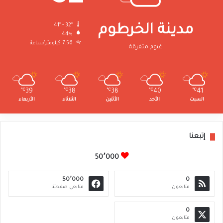
41º - 32º
مدينة الخرطوم
44%
7.56 كيلومتر/ساعة
غيوم متفرقة
℃
39
℃
38
℃
38
℃
40
℃
41
السبت
الأحد
الأثنين
الثلاثاء
الأربعاء
إتبعنا
50٬000
50٬000
0
متابعون
متابعي صفحتنا
0
متابعون