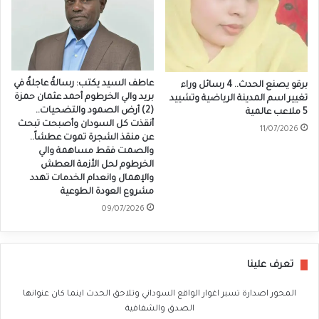
عاطف السيد يكتب: رسالةٌ عاجلةٌ في
برقو يصنع الحدث.. 4 رسائل وراء
بريد والي الخرطوم أحمد عثمان حمزة
تغيير اسم المدينة الرياضية وتشييد
(2) أرض الصمود والتضحيات..
5 ملاعب عالمية
أنقذت كل السودان وأصبحت تبحث
11/07/2026
عن منقذ الشجرة تموت عطشاً..
والصمت فقط مساهمة والي
الخرطوم لحل الأزمة العطش
والإهمال وانعدام الخدمات تهدد
مشروع العودة الطوعية
09/07/2026
تعرف علينا
المحور اصدارة تسبر اغوار الواقع السوداني وتلاحق الحدث اينما كان عنوانها
الصدق والشفافية