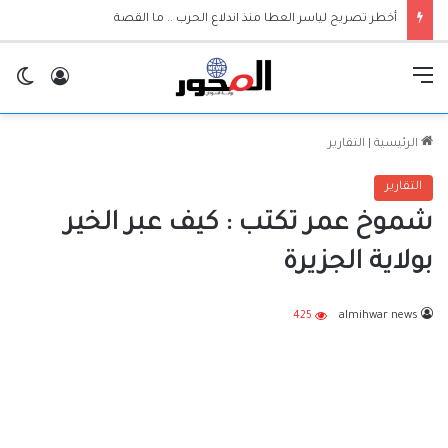
أخطر تصريح لياسر العطا منذ اندلاع الحرب .. ما القصة
القائمة
تسجيل ا
ال
الرئيسية
|
التقارير
التقارير
شموخ عمر تكتب : كيف عبر الخير
بولاية الجزيرة
425
almihwar news