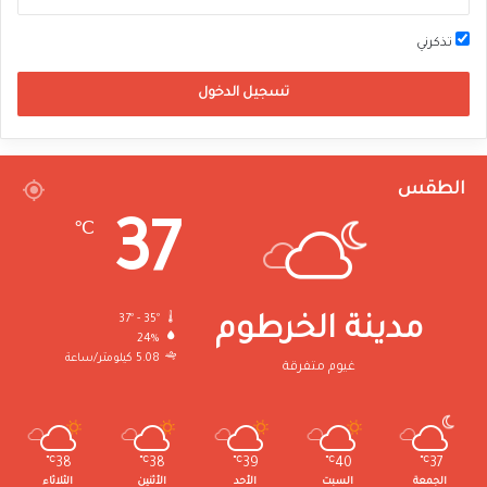
تذكرني
تسجيل الدخول
الطقس
37
℃
37º - 35º
مدينة الخرطوم
24%
5.08 كيلومتر/ساعة
غيوم متفرقة
℃
38
℃
38
℃
39
℃
40
℃
37
الجمعة
السبت
الأحد
الأثنين
الثلاثاء