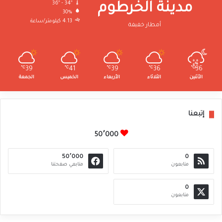
36º - 34º
مدينة الخرطوم
30%
4.13 كيلومتر/ساعة
أمطار خفيفة
℃
39
℃
41
℃
39
℃
36
℃
36
الأثنين
الثلاثاء
الأربعاء
الخميس
الجمعة
إتبعنا
50٬000
50٬000
0
متابعون
متابعي صفحتنا
0
متابعون