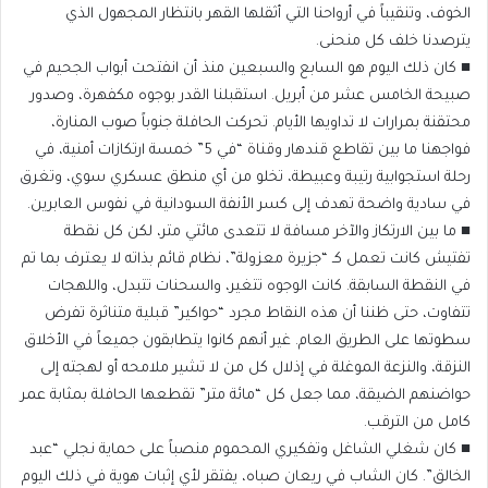
الخوف، وتنقيباً في أرواحنا التي أثقلها القهر بانتظار المجهول الذي
يترصدنا خلف كل منحنى.
​■ كان ذلك اليوم هو السابع والسبعين منذ أن انفتحت أبواب الجحيم في
صبيحة الخامس عشر من أبريل. استقبلنا القدر بوجوه مكفهرة، وصدور
محتقنة بمرارات لا تداويها الأيام. تحركت الحافلة جنوباً صوب المنارة،
فواجهنا ما بين تقاطع قندهار وقناة “في 5” خمسة ارتكازات أمنية، في
رحلة استجوابية رتيبة وعبيطة، تخلو من أي منطق عسكري سوي، وتغرق
في سادية واضحة تهدف إلى كسر الأنفة السودانية في نفوس العابرين.
​■ ما بين الارتكاز والآخر مسافة لا تتعدى مائتي متر، لكن كل نقطة
تفتيش كانت تعمل كـ “جزيرة معزولة”، نظام قائم بذاته لا يعترف بما تم
في النقطة السابقة. كانت الوجوه تتغير، والسحنات تتبدل، واللهجات
تتفاوت، حتى ظننا أن هذه النقاط مجرد “حواكير” قبلية متناثرة تفرض
سطوتها على الطريق العام. غير أنهم كانوا يتطابقون جميعاً في الأخلاق
النزقة، والنزعة الموغلة في إذلال كل من لا تشير ملامحه أو لهجته إلى
حواضنهم الضيقة، مما جعل كل “مائة متر” تقطعها الحافلة بمثابة عمر
كامل من الترقب.
​■ كان شغلي الشاغل وتفكيري المحموم منصباً على حماية نجلي “عبد
الخالق”. كان الشاب في ريعان صباه، يفتقر لأي إثبات هوية في ذلك اليوم