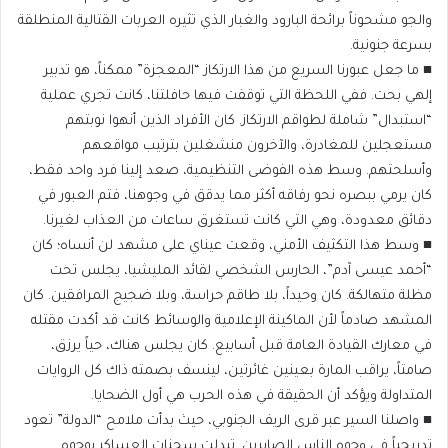
والجو مشحوناً برائحة البارود والغبار الذي تثيره العربات القتالية المنطلقة
بسرعة جنونية.
​■ ما جعل عبورنا السريع من هذا الارتكاز “المعجزة” ممكناً، هو تدبير
إلهي بحت. ففي اللحظة التي توقفت فيها حافلتنا، كانت تجري عملية
“استبدال” شاملة لطواقم الارتكاز. كان الأفراد الذين أنهوا نوبتهم
مستعجلين للمغادرة، والآخرون منشغلين بترتيب مواقعهم
وأسلحتهم. وسط هذه الفوضى التنظيمية، صعد إلينا فرد واحد فقط،
كان يرمي ببصره نحو رفاقه أكثر مما يدقق في وجوهنا، فتم العبور في
دقائق معدودة، وهي التي كانت تستغرق ساعات من العذاب لغيرنا.
​■ وسط هذا التكثيف الأمني، وقعت عيناي على مشهد لن أنساه؛ كان
“أحمد عيسى آدم”، الحارس الشخصي لقائد المليشيا، يجلس تحت
مظلة متهالكة. كان وحيداً، بلا طاقم حراسة، وبلا ضجيج المرافقين. كان
المشهد صادماً لأن الماكينة الإعلامية والوسائط كانت قد أكدت مقتله
في معارك القيادة العامة قبل أسابيع. كان يجلس هناك، حياً يرزق،
صامتاً، يراقب المارة بعينين غائرتين، لينسف بصمته ذاك كل الروايات
المتداولة ويؤكد أن الحقيقة في هذه الحرب هي أول الضحايا.
​■ واصلنا السير عبر قرى الريف الجنوبي، حيث بدأت ملامح “الدولة” تعود
تدريجياً في وجوه الناس الصابرين. تبدلت سحنات العساكر بوجوه