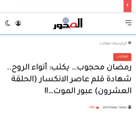
بنك السودان يدشن المحول القومي عبر أمدرمان الوطني
القائمة
تسجيل ا
ال
الرئيسية
|
مقالات
مقالات
رمضان محجوب… يكتب: أنواء الروح..
شهادة قلم عاصر الانكسار (الحلقة
العشرون) ​عبور الموت…!!
140
almihwar news