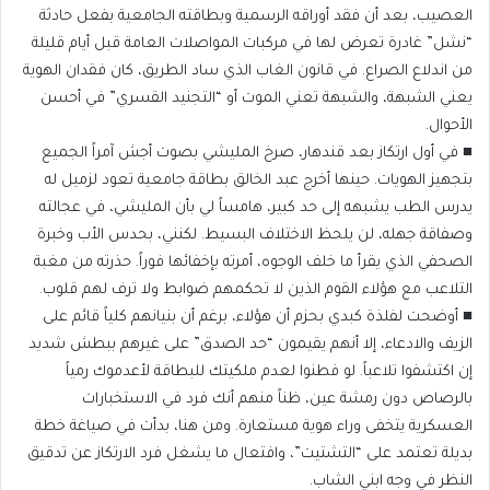
العصيب، بعد أن فقد أوراقه الرسمية وبطاقته الجامعية بفعل حادثة
“نشل” غادرة تعرض لها في مركبات المواصلات العامة قبل أيام قليلة
من اندلاع الصراع. في قانون الغاب الذي ساد الطريق، كان فقدان الهوية
يعني الشبهة، والشبهة تعني الموت أو “التجنيد القسري” في أحسن
الأحوال.
​■ في أول ارتكاز بعد قندهار، صرخ المليشي بصوت أجش آمراً الجميع
بتجهيز الهويات. حينها أخرج عبد الخالق بطاقة جامعية تعود لزميل له
يدرس الطب يشبهه إلى حد كبير، هامساً لي بأن المليشي، في عجالته
وصفاقة جهله، لن يلحظ الاختلاف البسيط. لكنني، بحدس الأب وخبرة
الصحفي الذي يقرأ ما خلف الوجوه، أمرته بإخفائها فوراً. حذرته من مغبة
التلاعب مع هؤلاء القوم الذين لا تحكمهم ضوابط ولا ترف لهم قلوب.
​■ أوضحت لفلذة كبدي بحزم أن هؤلاء، برغم أن بنيانهم كلياً قائم على
الزيف والادعاء، إلا أنهم يقيمون “حد الصدق” على غيرهم ببطش شديد
إن اكتشفوا تلاعباً. لو فطنوا لعدم ملكيتك للبطاقة لأعدموك رمياً
بالرصاص دون رمشة عين، ظناً منهم أنك فرد في الاستخبارات
العسكرية يتخفى وراء هوية مستعارة. ومن هنا، بدأت في صياغة خطة
بديلة تعتمد على “التشتيت”، وافتعال ما يشغل فرد الارتكاز عن تدقيق
النظر في وجه ابني الشاب.