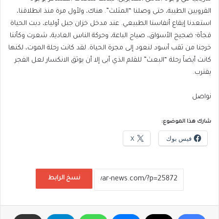
القرويين الطيبة، حتى وصلنا “المثلث”. هناك، ولأول مرة منذ انطلاقنا،
استعدنا إيقاع أنفاسنا الطبيعي. عند مدخل خزان جبل أولياء، دبت الحياة
فجأة؛ ضجيج الأسواق، صياح الباعة، وحركة الناس العادية، شعرت وكأننا
خرجنا من ثقب أسود لنعود إلى مجرة الحياة. لقد كانت رحلة الموت، لكنها
كانت أيضاً رحلة “البعث” للقلم الذي أبى إلا أن يوثق الانكسار لعل الفجر
يقترب.
​نواصل
شارك هذا الموضوع:
فيس بوك
X
نسخ الرابط