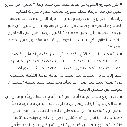
​■ تكرر سيناريو التمويه في نقاط عدة، حتى بلغنا ارتكاز “النخيل” في شارع
الفجر. كان هذا الارتكاز نقطة محورية ضخمة، تعج بالعربات القتالية
وراجمات الصواريخ المحمولة وعشرات الأفراد الذين نضحت ملامحهم
بالقساوة المفرطة. أوجست في نفسي خيفة، وقلت في سري: “إن عبرنا
من هذا الجحيم فلن نضار بعده أبداً”. لكنني حرصت على ثباتي الظاهري
أمام عبد الخالق، لكي لا يتسرب الخوف إلى قلبه فيفقد توازنه في لحظة
المواجهة.
​■ استعجلت بإبراز بطاقتي القومية التي تشير بوضوح لمهنتي، قاصداً
إشغال “الجنجويد” بالتدقيق في بياناتي الشخصية بعيداً عن بقية الركاب.
وقفت بجسدي لأحجب نجلي، ومددت البطاقة للمليشي الذي أطال
النظر إليّ، ثم نزل مسرعاً نحو رئيسه في غرفة الارتكاز الكئيبة المشيدة
من “الزنك” وشوالات الرمل. بدا وكأنه وجد صيداً ثميناً بمهنة “صحفي”،
فتوقف عن تفتيش الحافلة.
​■ مضت ربع ساعة ثقيلة كأنها دهر، كنت ألمح خلالها عيوناً تترصدني من
عتمة الغرفة. بدأ الركاب يرمقونني بنظرات عتاب ممتزجة بالخوف، ظناً
منهم أنني “المصيبة” التي ستعطل رحلتهم. انحنيت نحو عبد الخالق
وهمست له: “يا ابني، إن تم اعتقالي امضِ بوالدتك وأخواتك، لا تلتفت
خلفك، فمسؤوليتك الآن أكبر مني”. لكن القدر كان يخبئ لنا مخرجاً من