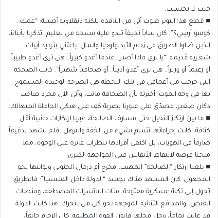
حيث لا نحتسب.
​■ قطع هذا التوتر صوت أتى من النافذة بلكنة دنقلاوية أصيلة: “عمك..
كومبو أرسِي؟”. كان شاباً نحيفاً تبدو عليه مسحة من تعليم، تذكرنا بأبنائنا
الذين ضلوا الطريق في زحام الأيديولوجيا والمال. باغتني بترديد أبيات
شعرية قديمة: “يا ترى ماذا أصير.. عندما أغدو كبيراً.. هل ترى أغدو طبيباً..
أو زعيماً أو وزيراً.. هل ترى أغدو أديباً.. أو صحافياً شهيراً”. كانت الضحكة
التي خرجت من أعماقي في تلك اللحظة هي الصرخة الوحيدة المسموح
بها في وجه الموت. أخبرته بأن الصحافة ماتت، وأني الآن مجرد صاحب
دكان صغير، فصدّق على عبورنا بضربة كف على هيكل الحافلة المتهالك.
​■ ما بين ارتكاز النخيل حتى مشارف الصالحة، عبرنا ارتكازات جانبية أقل
كثافة، كانت إجراءاتها تتسم بشيء من الخفة والترهل، فلم تشهد تدقيقاً
صارماً في الهويات، بل اكتفى أفرادها بنظرات عابرة على الوجوه، مما
منحنا فرصة لالتقاط الأنفاس قبل المواجهة الكبرى.
​■ بلغنا ارتكاز “الصالحة” المهيب، مخرج أم درمان الجنوبي وبوابتها نحو
المجهول. كان المشهد هناك يجسد “الدولة داخل المليشيا”؛ فالطريق
تحول إلى ثكنة عسكرية مفتوحة، مئات التاتشرات المصطفة، ومنصات
القنص، والمدافع الثنائية الموجهة نحو كل من يتحرك. هنا كانت الدولة
قد غابت تماماً، وحل محلها قانون القوة المطلقة. كان الزحام خانقاً،