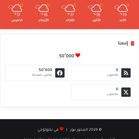
℃
37
℃
38
℃
37
℃
38
℃
39
الأحد
الأثنين
الثلاثاء
الأربعاء
الخميس
إتبعنا
50٬000
50٬000
0
متابعون
متابعي صفحتنا
0
متابعون
© 2026 المحور نيوز |
مي تكنولوجي