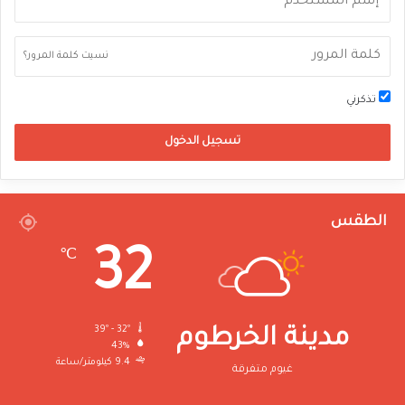
نسيت كلمة المرور؟
تذكرني
تسجيل الدخول
الطقس
32
℃
39º - 32º
مدينة الخرطوم
43%
9.4 كيلومتر/ساعة
غيوم متفرقة