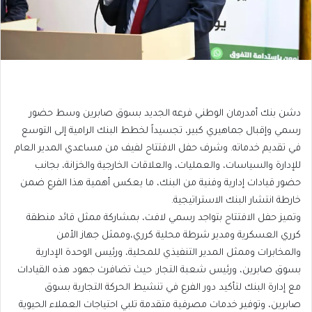
​دشن بنك أمدرمان الوطني فرعه الجديد بسوق صابرين وسط حضور
رسمي وإقبال جماهيري كبير، تجسيداً لخطط البنك الرامية إلى التوسع
في تقديم خدماته. وشرف حفل الافتتاح لفيف من مساعدي المدير العام
للإدارة والسياسات، والعمليات، والعلاقات الخارجية والخزانة، بجانب
حضور قيادات إدارية وفنية من البنك، ما يعكس أهمية هذا الفرع ضمن
خارطة انتشار البنك الاستراتيجية.
و​تميز حفل الافتتاح بتواجد رسمي لافت، بمشاركة ممثل قائد منطقة
كرري العسكرية ومدير شرطة محلية كرري،وممثل جهاز الأمن
والمخابرات وممثل المدير التنفيذي للمحلية، ورئيس الوحدة الإدارية
بسوق صابرين، ورئيس شعبة التجار. حيث تضافرت جهود هذه القيادات
مع إدارة البنك لتأكيد دور الفرع في تنشيط الحركة التجارية بسوق
صابرين، وتوفير خدمات مصرفية متقدمة تلبي احتياجات العملاء الحيوية