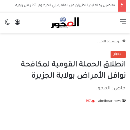
بنك أمدرمان الوطني يفتتح نافذة مصرفية جديدة بمستشفى الضمان مروي
القائمة
تسجيل ا
ال
الرئيسية
|
الاخبار
الاخبار
انطلاق الحملة القومية لمكافحة
نواقل الأمراض بولاية الجزيرة
خاص : المحور
197
almihwar news