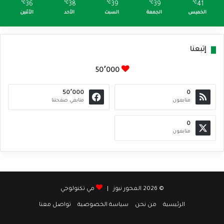
℃
36
℃
38
℃
39
℃
39
℃
41
الخميس
الجمعة
السبت
الأحد
الأثنين
إتبعنا
50٬000
50٬000
0
متابعون
متابعي صفحتنا
0
متابعون
© 2026 المحور نيوز |
مي تكنولوجي
الرئيسية
من نحن
سياسة الخصوصية
تواصل معنا