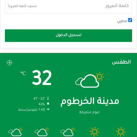
نسيت كلمة المرور؟
تذكرني
تسجيل الدخول
الطقس
32
℃
41º - 32º
مدينة الخرطوم
42%
7.48 كيلومتر/ساعة
غيوم متفرقة