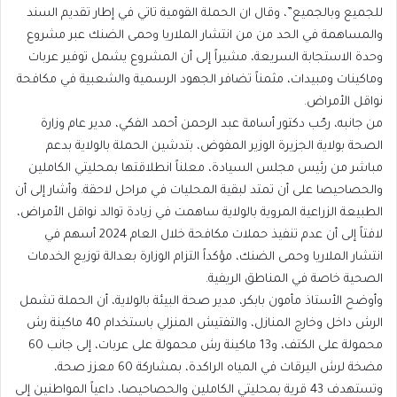
للجميع وبالجميع”، وقال ان الحملة القومية تاتي في إطار تقديم السند
والمساهمة في الحد من من انتشار الملاريا وحمى الضنك عبر مشروع
وحدة الاستجابة السريعة، مشيراً إلى أن المشروع يشمل توفير عربات
وماكينات ومبيدات، مثمناً تضافر الجهود الرسمية والشعبية في مكافحة
نواقل الأمراض.
من جانبه، رحّب دكتور أسامة عبد الرحمن أحمد الفكي، مدير عام وزارة
الصحة بولاية الجزيرة الوزير المفوض، بتدشين الحملة بالولاية بدعم
مباشر من رئيس مجلس السيادة، معلناً انطلاقتها بمحليتي الكاملين
والحصاحيصا على أن تمتد لبقية المحليات في مراحل لاحقة. وأشار إلى أن
الطبيعة الزراعية المروية بالولاية ساهمت في زيادة توالد نواقل الأمراض،
لافتاً إلى أن عدم تنفيذ حملات مكافحة خلال العام 2024 أسهم في
انتشار الملاريا وحمى الضنك، مؤكداً التزام الوزارة بعدالة توزيع الخدمات
الصحية خاصة في المناطق الريفية.
وأوضح الأستاذ مأمون بابكر، مدير صحة البيئة بالولاية، أن الحملة تشمل
الرش داخل وخارج المنازل، والتفتيش المنزلي باستخدام 40 ماكينة رش
محمولة على الكتف، و13 ماكينة رش محمولة على عربات، إلى جانب 60
مضخة لرش اليرقات في المياه الراكدة، بمشاركة 60 معزز صحة،
وتستهدف 43 قرية بمحليتي الكاملين والحصاحيصا، داعياً المواطنين إلى