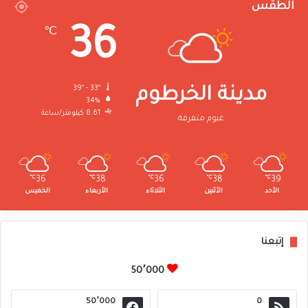
الطقس
36
℃
39º - 33º
مدينة الخرطوم
34%
8.61 كيلومتر/ساعة
غيوم متفرقة
℃
36
℃
38
℃
36
℃
38
℃
39
الأحد
الأثنين
الثلاثاء
الأربعاء
الخميس
إتبعنا
50٬000
50٬000
0