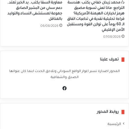
د/ محمد زيدان خفاجي يكتب :هندسة
معاوية السقا يكتب.. يد الخير تمتد..
التراجع: ماذا تعني تسوية مضيق
دعم سخي من البشير الصادق
هرمز لخيارات الهيمنة الأمريكية؟
جموعة لمستشفى النساء والتوليد
قراءة تحليلية نقدية في تداعيات اتفاق
بالمناقل
الـ 60 يوماً على توازن القوة ومستقبل
06/08/2026
الأمن الإقليمي
07/08/2026
تعرف علينا
المحور اصدارة تسبر اغوار الواقع السوداني وتلاحق الحدث اينما كان عنوانها
الصدق والشفافية
في
سب
وك
روابط المحور
الرئيسية