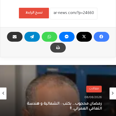
نسخ الرابط
مقالات
08/08/2026
رمضان محجوب… يكتب : الشمالية و هندسة
التعافي العمراني..!!