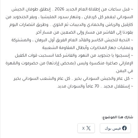
‏~ قبل ساعات من إطلالة العام الجديد 2026 .. إنطلق طوفان الجيش
السوداني ليغمر كل كردفان ، وتنهار سدود المليشيا ، ويفر الجنجويد من
كازقيل والرياش والحمادي والدبيبات ثم الخوي .. وطريق انتصارات اليوم
يقودنا إلى الفاشر من مسار وإلى الضعين من مسار آخر.
~ التحية للجيش الكاسر والقائد العام الفريق أول البرهان ، والمشتركة
وعمليات جهاز المخابرات وأبطال المقاومة الشعبية.
~ إنسحِبوا يا جنجويد من النهود والفاشر كما انسحبت قوات الكفيل
الإماراتي صاغرة منكسرة وليس (بمحض إرادتها) من حضرموت والمَهرة
في اليمن.
~ كل عام والجيش السوداني بخير .. كل عام والشعب السوداني بخير.
~ إستقلال مجيد .. 70 عاماً والسودان مديد.
شارك هذا الموضوع:
فيس بوك
X