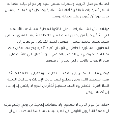
العائلة بفواصل الترويح وسهرات سلمى سيد وبرامج الولايات. هكذا لم
تشعر أسرة واحدة بالغربة أمام الشاشة، إذ وجد كل فرد فيها ما يلامس
ذوقه دون أن تُفرض عليه وصاية ذوقية.
▪️واللافت أن الشاشة راهنت على الذاكرة المحلية، فاستدعت الأسماء
التي تشكّل جزءاً من وجدان السودانيين: حافظة الشريف الهندي، سلمى
سيد، تيسير محمد حسين، وعوض الجيد الكباشي. لم تهرب إلى
المحتوى المستورد الجاهز، بل آثرت أن تعيد تقديم وجوهها، فكان ذلك
بمثابة إعادة وصلٍ بين الحاضر والماضي، بين الأجيال التي عاشت على
هذه الأصوات والأجيال التي تحتاج أن تعرفها.
▪️وحين مالت الشمس إلى المغيب، انحازت البرمجة إلى الخاتمة الهادئة.
فمن منتصف الليل وحتى مطلع الفجر عادت الإعادات والقراءات الدينية
لتملأ الفراغ، فتختم يوم العيد بسكينةٍ تُذكّر بأن الفرح لا يكتمل إلا إذا عاد
إلى أصله الروحي.
▪️هكذا مرّ اليوم الثاني، لا بضجيجٍ ولا بمفاجآت إنتاجية، بل بوعيٍ رشيدٍ عرف
أن مهمة التلفزيون القومي في العيد ليست منافسة المنصات، بل أن