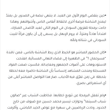
▪️حين ينقضي اليوم الأول من العيد، لا ينتهي نبضه في الصدور، بل يمتدّ
ليمنح الشاشة فرصة أخرى لالتقاط أنفاس الناس وأشواقهم. وهكذا
جاءت برمجة تلفزيون السودان في اليوم الثاني لعيد الأضحى المبارك،
امتداداً هادئاً ومتزناً، لا يروم الإبهار، بل يسعى إلى أن يكون مرآةً للبيت
السوداني في شتاته ولمّه.
▪️كان الحضور المباشر هو الخيط الذي ربط الشاشة بالناس، فمن نافذة
“مسرحمان 1” في الظهيرة إلى فضاء التهاني المسائية، انفتحت
الاستوديوهات على أصوات الجمهور ومعايداته، فكسرت صمت المواد
المسجلة ومنحت المشاهد إحساساً بأن الشاشة حاضرة معه لحظة
بلحظة. في زمن تفرّق فيه الأحباب، صار هذا التواصل المباشر أغلى من
أي استعراض بصري.
▪️ولم تغفل البرمجة عن تنويع خطابها، فخاطبت الشباب عبر “صالون
شباب السينما” وحوارات تيسير محمد حسين مع ضيوف من خارج
الحدود، ونادت الرياضيين في سهرة مع عوض الجيد الكباشي، وأكرمت