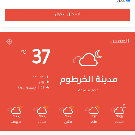
تذكرني
تسجيل الدخول
الطقس
37
℃
37º - 36º
مدينة الخرطوم
27%
4.95 كيلومتر/ساعة
غيوم متفرقة
℃
38
℃
35
℃
37
℃
39
℃
36
السبت
الأحد
الأثنين
الثلاثاء
الأربعاء