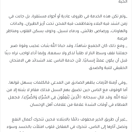
الحية.
_ولم تكن هذه الخدمة في ظروف عادية أو أجواء مستقرة، بل جاءت في
زمن اشتد فيه البلاء وتعاظمت فيه المحن تحت أزيز الطيران، والدانات
والهاونات، ورصاص طائش، ودماء تسيل، وخوف يسكن القلوب ومناظر
مرعبه.
_ ومع ذلك كان الجميع شاهدًا، وقد حبانا الله بثبات عجيب وقوة صبر
جعلتنا نقف وسط النار لا طلبآ لذكر ولا سمعة، وإنما أداء لواجب نراه دينًا
قبل أن يكون عملاً إنسانيًا، لأن خدمة الناس عند الشدائد هي الامتحان
الحقيقي للنية والصدق.
_وفي أزمنة الأزمات يظهر الصادق من المدعي فالكلمات يسهل قولها،
أما الوقوف مع الناس حين تضيق بهم السبل فذلك مقام لا يثبته إلا من
ثبته الله. وقد قال سبحانه: ﴿الَّذِينَ يُنْفِقُونَ فِي السَّرَّاءِ وَالضَّرَّاءِ﴾، فجعل
العطاء في أوقات الشدة علامة من علامات أهل الإحسان.
_غير أن طريق الخير محفوف دائمًا بالابتلاء؛ فحين تتحرك أعمال النفع
وتصل آثارها إلى الناس، تتحرك في المقابل قلوب امتلأت بالحسد وسوء