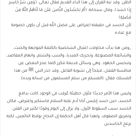
الظن. وقد نبه القرآن إلى هذا الداء القديم فقال تعالى: ﴿وَمِن شَرِّ حَاسِدٍ
إِذَا حَسَدَ﴾، وقال سبحانه: ﴿أَمْ يَحْسُدُونَ النَّاسَ عَلَىٰ مَا آتَاهُمُ اللَّهُ مِنْ
فَضْلِهِ﴾
لأن الحسد في حقيقته اعتراض على فضل الله قبل أن يكون خصومة
مع عباده.
_ومن هنا بدأت محاولات اغتيال الشخصية بالكلمة الموجهة والخبث،
والشائعة المصنوعة، وتحريك الميديا، والسب والشتم، واتهام المقاصد،
وتبخيس الجهود. وهي وسائل قديمة تتكرر كلما عجز البعض عن
منافسة الفعل، فيلجأ إلى تشويه الفاعل. وقد حذر النبي ﷺ من هذا
المسلك فقال: (المسلم من سلم المسلمون من لسانه ويده) .
وليس هذا الأمر جديدًا؛ فأول خطيئة عُرفت في الوجود كانت بدافع
الحسد، حين حسد إبليس أبانا آدم عليه السلام فاستكبر واعترض، فكان
الحسد سبب السقوط الأول، ولا يزال إلى اليوم وقودًا لكثير من الفتن
وتمزيق الصفوف. ولهذا قال أهل الحكمة إن النجاح يوقظ النائمين، لكنه
يزعج الحاسدين.