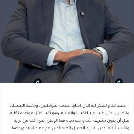
_الحمد لله والشكر لله الذي اختارنا لخدمة المواطنين، وخاصة البسطاء
والغلابى، حتى غلب علينا لقب أبوالغلابه، وهو لقب أعتز به وأعده تكليفًا
قبل أن يكون تشريفًا؛ لأنه واجب تجاه هذا الوطن الذي أكلنا من ترابه
وانتسبنا إليه، ومن باب رد الجميل لأهله الذين هم عماد البلاد وروحها