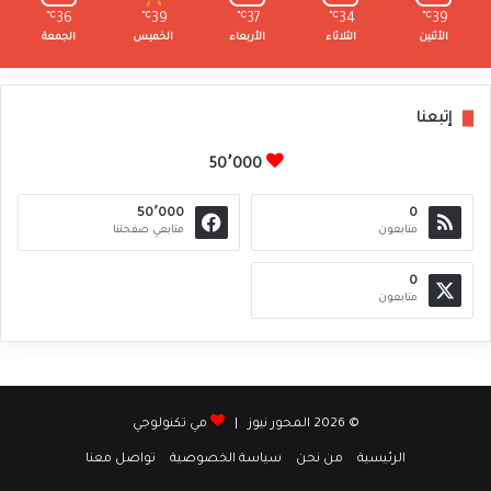
℃
36
℃
39
℃
37
℃
34
℃
39
الأثنين
الثلاثاء
الأربعاء
الخميس
الجمعة
إتبعنا
50٬000
50٬000
0
متابعون
متابعي صفحتنا
0
متابعون
© 2026 المحور نيوز |
مي تكنولوجي
الرئيسية
من نحن
سياسة الخصوصية
تواصل معنا