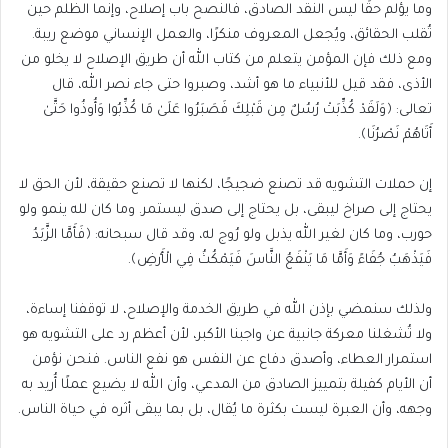
وما يؤلم حقًا ليس النقد الصادق، فالنصح باب إصلاح، وإنما الظلم حين
تُقلب الحقائق، ويُجعل المعروف منكرًا، والعمل الإنساني موضع ريبة.
ومع ذلك فإن المؤمن يتعلم من كتاب الله أن طريق الإصلاح لا يخلو من
الأذى، فقد قيل للأنبياء ما هو أشد، وصبروا حتى جاء نصر الله، قال
تعالى: ﴿وَلَقَدْ كُذِّبَتْ رُسُلٌ مِن قَبْلِكَ فَصَبَرُوا عَلَىٰ مَا كُذِّبُوا وَأُوذُوا حَتَّىٰ
أَتَاهُمْ نَصْرُنَا﴾.
إن حملات التشويه قد تصنع ضجيجًا، لكنها لا تصنع حقيقة، لأن الحق لا
يحتاج إلى صراخ ليبقى، بل يحتاج إلى صدق ليستمر. وما كان لله ينمو ولو
حورب، وما كان لغير الله يذبل ولو رُوج له، وقد قال سبحانه: ﴿فَأَمَّا الزَّبَدُ
فَيَذْهَبُ جُفَاءً وَأَمَّا مَا يَنْفَعُ النَّاسَ فَيَمْكُثُ فِي الْأَرْضِ﴾.
ولذلك سنمضي بإذن الله في طريق الخدمة والإصلاح، لا توقفنا إساءة،
ولا تُشغلنا معركة جانبية عن واجبنا الأكبر، لأن أعظم رد على التشويه هو
استمرار العطاء، وأصدق دفاع عن النفس هو نفع الناس. فنحن نؤمن
أن الأيام كفيلة بتمييز الصادق من المدعي، وأن الله لا يضيع عملًا أُريد به
وجهه، وأن العبرة ليست بكثرة ما يُقال، بل بما يبقى أثره في حياة الناس.