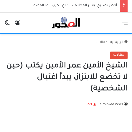
أخطر تصريح لياسر العطا منذ اندلاع الحرب .. ما القصة
القائمة
تسجيل ا
ال
الرئيسية
|
مقالات
مقالات
الشيخ الأمين عمر الأمين يكتب (حين
لا تخضع للابتزاز، يبدأ اغتيال
الشخصية)
221
almihwar news