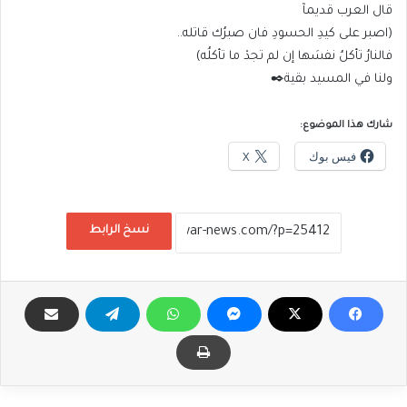
قال العرب قديمآ
(اصبر على كيدِ الحسودِ فان صبرُك قاتله..
فالنارُ تأكلُ نفسَها إن لم تجدْ ما تأكلُه)
ولنا في المسيد بقية✒️
شارك هذا الموضوع:
فيس بوك
X
نسخ الرابط