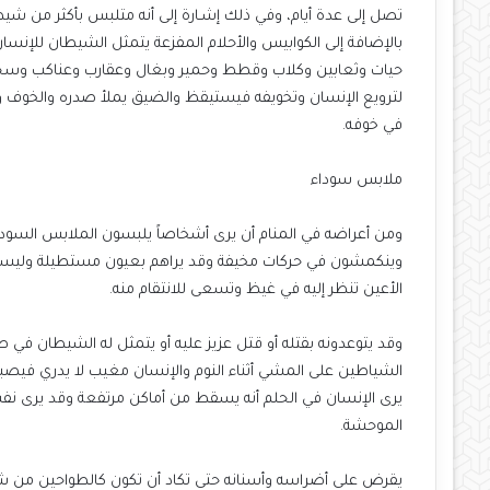
تصل إلى عدة أيام، وفي ذلك إشـارة إلى أنه متلبس بأكثر من ش
بالإضافة إلى الكوابيس والأحلام المفزعة يتمثل الشيطان للإنس
حيات وثعابين وكلاب وقطط وحمير وبغال وعقارب وعناكب وسحالي
لترويع الإنسان وتخويفه فيستيقظ والضيق يملأ صدره والخوف وال
في خوفه.
ملابس سوداء
ومن أعراضه في المنام أن يرى أشخاصاً يلبسون الملابس السوداء أ
وينكمشون في حركات مخيفة وقد يراهم بعيون مستطيلة وليست مس
الأعين تنظر إليه في غيظ وتسعى للانتقام منه.
وقد يتوعدونه بقتله أو قتل عزيز عليه أو يتمثل له الشيطان في 
الشياطين على المشي أثناء النوم والإنسان مغيب لا يدري فيصبح
يرى الإنسان في الحلم أنه يسقط من أماكن مرتفعة وقد يرى نفسه
الموحشة.
يقرض على أضراسه وأسنانه حتى تكاد أن تكون كالطواحين من شد