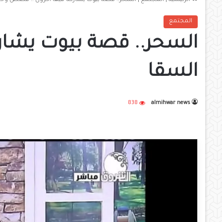
الرئيسية
|
المجتمع
|
السحر.. قصة بيوت يشاركنا فيها آخرون .. قصص وحكا
المجتمع
السحر.. قصة بيوت يشارك
السقا
838
almihwar news