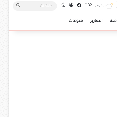
℃
فيسبوك
32
تسجيل الدخول
الوضع المظلم
بحث
الخرطوم
عن
اضة
التقارير
منوعات