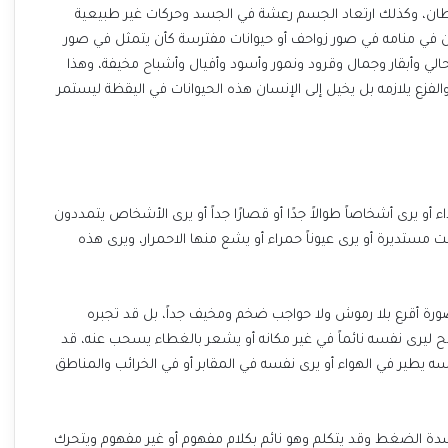
يطان، وكذلك ارتعاد الجسم رعشة في الجسد وحركات غير طبيعية
ان في منامه في صور زواحف أو حيوانات مفترسة كأن يتمثل في صور
 وأبقار وجمال وقرود ونمور وأسود وأفيال وأشباح مخيفة، وهذا
فزع يلازمه بل يخيل إلى الإنسان هذه الحيوانات في اليقظة ليستمر
و يرى أشخاصاً طوالاً جدًا أو قصارًا جداً أو يرى الأشخاص يتمددون
تديرة أو يرى عيوناً حمراء أو يشع منها الاحمرار، ويرى هذه
صورة أقرع بلا رموش ولا حواجب ضخم ومخيف جداً، بل قد تجبره
 ليرى نفسه نائماً في غير مكانه أو يشعر بالغطاء يسحب عنه، قد
 يطير في الهواء أو يرى نفسه في المقابر أو في الخرائب والمناطق
ة الضغط وقد يتكلم وهو نائم بكلام مفهوم أو غير مفهوم ويتحرك