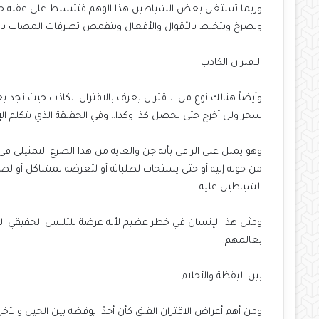
وربما تستغل بعض الشياطين هذا الوهم فتتسلط على عقله حتى ت
ويصرخ ويتخبط بالأقوال والأفعال ويتقمص تصرفات المصاب بال
الاقتران الكاذب
وأيضاً هنالك نوع من الاقتران يعرف بالاقتران الكاذب حيث نجد ب
سحر ولن أخرج حتى يحصل كذا وكذا.. وفي الحقيقة الذي يتكلم ا
وهو يمثل على الراقي بأنه جن والغاية من هذا الصرع التمثيلي ف
من حوله إليه أو حتى يستجاب لطلباته أو لتعرضه لمشاكل أو لص
الشياطين عليه
ومثل هذا الإنسان في خطر عظيم لأنه عرضة للتلبس الحقيقي الا
بعالمهم.
بين اليقظة والأحلام
ومن أهم أعراض الاقتران القلق كأن أحدًا يوقظه بين الحين والآ