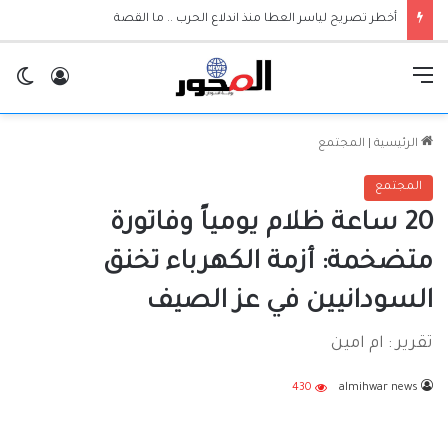
أخطر تصريح لياسر العطا منذ اندلاع الحرب .. ما القصة
القائمة
تسجيل ا
ال
الرئيسية
|
المجتمع
المجتمع
20 ساعة ظلام يومياً وفاتورة
متضخمة: أزمة الكهرباء تخنق
السودانيين في عز الصيف
تقرير : ام امين
430
almihwar news