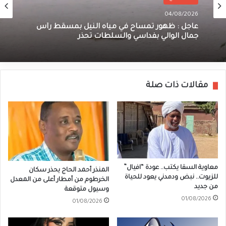
04/08/2026
عاجل : ظهور تمساح في مياه النيل بمسقط رأس
جمال الوالي بفداسي والسلطات تحذر
مقالات ذات صلة
معاوية السقا يكتب.. عودة “افيال”
المنذر أحمد الحاج يحذر سكان
للزيوت.. نبض ودمدني يعود للحياة
الخرطوم من أمطار أعلى من المعدل
من جديد
وسيول متوقعة
01/08/2026
01/08/2026