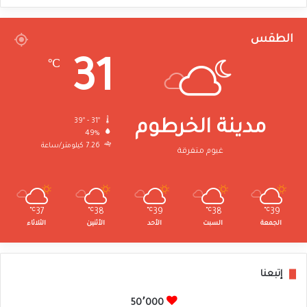
الطقس
31
℃
39º - 31º
مدينة الخرطوم
49%
7.26 كيلومتر/ساعة
غيوم متفرقة
℃
37
℃
38
℃
39
℃
38
℃
39
الجمعة
السبت
الأحد
الأثنين
الثلاثاء
إتبعنا
50٬000