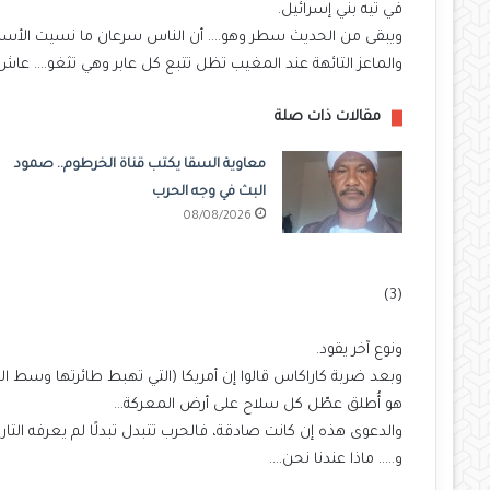
في تيه بني إسرائيل.
ويبقى من الحديث سطر وهو…. أن الناس سرعان ما نسيت الأسم
والماعز التائهة عند المغيب تظل تتبع كل عابر وهي تثغو…. عاش
مقالات ذات صلة
معاوية السقا يكتب قناة الخرطوم.. صمود
البث في وجه الحرب
08/08/2026
(3)
ونوع آخر يقود.
وبعد ضربة كاراكاس قالوا إن أمريكا (التي تهبط طائرتها وسط القص
هو أُطلق عطّل كل سلاح على أرض المعركة…
والدعوى هذه إن كانت صادقة، فالحرب تتبدل تبدلًا لم يعرفه التاري
و….. ماذا عندنا نحن….