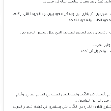
حد، يُعدّل هنا وهناك ليناسب حياة كل مخلوق.
مجرمين، ثم يقارن بين وجه كل مجرم وبين نوع الجريمة التي ارتكبها.
مجرم الكلب، والمجرم النعجة.
تصق بالآخرين، ويجد المجرم البعوض الذي يظل يمتص الدماء حتى
وغير العرب….
… والحيوان أبي أحمد.
م بأسماء كبار الكُتّاب والصحافيين العرب في العالم العربي، وأمام
 مخابرات زين العابدين….
ري أقلام (الكبار) من الكُتّاب حتى يستمروا في قيادة الأنعام العربية