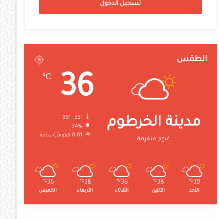
تسجيل الدخول
الطقس
36
℃
39º - 33º
مدينة الخرطوم
34%
8.61 كيلومتر/ساعة
غيوم متفرقة
℃
36
℃
38
℃
36
℃
38
℃
39
الأحد
الأثنين
الثلاثاء
الأربعاء
الخميس