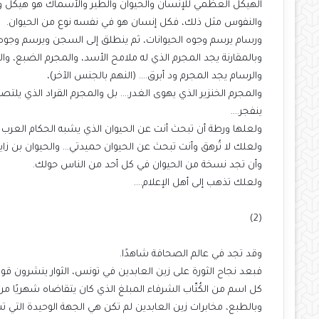
الهيكل العظمي للإنسان والحيوان والطير والأسماك هو هيكل وا
والنفوس مثل ذلك، فكل إنسان هو في نفسه نوع من الحيوان.
ورسام يرسم وجوه الحيوانات، ثم ينطلق إلى السجن ويرسم وجوه ال
وبالمقارنة يجد المجرم الذي له ملامح الأسد، والمجرم الضبع، وال
والرسام يجد المجرم ود أبرق…. (النهم بالجنس الآخر)،
والمجرم الخنزير الذي يهوى الغدر…. بل والمجرم القراد الذي يل
ينفجر….
ولعلها ورطة أن تبحث أنت عن الحيوان الذي يشبه الحكام العرب 
ولعلك لا تُرهق وأنت تبحث عن الحيوان حميدتي… والحيوان بن زايد
وأن تجد نسخة من الحيوان في كل أحد من الناس حولك.
ولعلك تذهب إلى أهل الإعلام….
(2)
وقد تجد في عالم الصحافة شاهدًا.
فبعد نجاح الثورة على زين العابدين في تونس، الثوار ينشرون قوائ
كل اسم من الكُتّاب الشرفاء المبلغ الذي كان يتقاضاه شهريًا من
وبالطبع، مخابرات زين العابدين لم تكن هي الجهة الوحيدة التي تشت