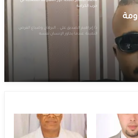
محمد البشير حنبكة..دور المقاومة الشعبية في
حرب الكرامة
ومة
د/ إبراهيم الصديق علي … البرهان وضياع الفرص
الثمينة: عندما يحاور الإنسان نفسه