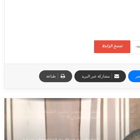
نسخ الرابط
جر
مشاركة عبر البريد
طباعة
رمضان محجوب… يكتب : الشمالية و هندسة
التعافي العمراني..!!