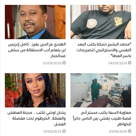
*محمد البشير حنبكة يكتب البعد
الهندي عز الدين يغرد : كامل إدريس
النفسي والاستراتيجي لتصريحات
لن يتعلم أدب الاستقالة من سلمى
ياسر العطا* .
عبدالجبار
03/08/2026
04/08/2026
معاوية السقا يكتب مستر آدم..
رشان اوشي تكتب … مدينة العطش
قصة طبيب يمشي بين الناس جابراً
والعتمة.. الخرطوم تحت مقصلة
للخواطر
الفشل
01/08/2026
01/08/2026