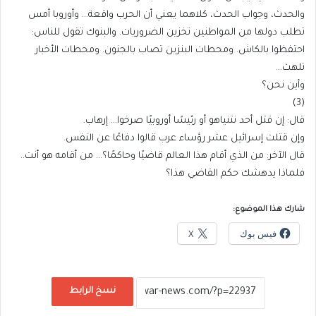
والحدث، وجواب الحدث، كلاهما يعني أن الحرب واقعة… وأوروبا أمس
تطلب دولها من المواطنين تخزين الضروريات. والبنوك تقول للناس:
احتفظوا بالكاش. ومحطات البنزين تصاب بالجنون. ومحطات الأخبار
تلهث…
وأين نحن؟
(3)
قال: إن قتل أحد نتنياهو أو رئيسًا أوروبيًا صرخوا… إرهاب.
وإن قتلت إسرائيل عشر رؤساء عرب قالوا دفاعًا عن النفس.
قال الآخر: من الذي أقام هذا العالم قاضيًا وحاكمًا؟… من أقامه هو أنت..
فلماذا يدهشك حكم القاضي هذا؟
شارك هذا الموضوع:
فيس بوك
X
نسخ الرابط