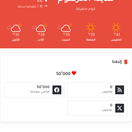
41%
7.76 كيلومتر/ساعة
غيوم متفرقة
℃
36
℃
38
℃
39
℃
39
℃
41
الخميس
الجمعة
السبت
الأحد
الأثنين
إتبعنا
50٬000
50٬000
0
متابعون
متابعي صفحتنا
0
متابعون