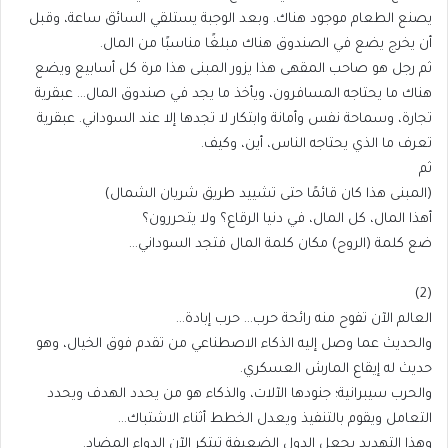
يصنع الطعام موجود هناك. وبعد الوجبة يستلقي السائق ساعة، وقبل
أن يخرج يضع في الصندوق هناك مبلغًا مناسبًا من المال.
ثم رجل هو صاحب المقهى هذا يزور المبنى هذا مرة كل أسابيع ويضع
هناك ما يحتاجه المسافرون، ويأخذ ما يجد في صندوق المال… عبقرية
تجارة، وسماحة نفس وأمانة وابتكار لا تجدها إلا عند السوداني. عبقرية
تعرف ما الذي يحتاجه الناس، أين، وكيف.
ثم
(المبنى هذا كان قائمًا حتى تشييد طريق شريان الشمال)
أهذا المال، كل المال، في دنيا الرقاع؟ ولا يتحررون؟
ضع كلمة (الروح) مكان كلمة المال فتجد السوداني…
(2)
العالم الآن تفوح منه رائحة حرب… حرب إبادة…
والحديث عما وصل إليه الذكاء الاصطناعي من تقدم فوق الخيال، وهو
حديث له إيقاع المارش العسكري.
والحرب سيبرانية؛ جنودها الآلات، والذكاء هو من يحدد الهدف ويحدد
التعامل ويقوم بالتنفيذ ويعدل الخطط أثناء الاشتباك…
وهذا التهديد يجعل الدول الضعيفة تبتكر الآن الدواء المضاد.