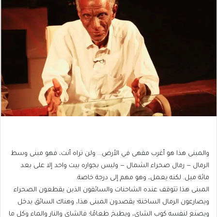
والمبنى هذا هو أغرب مقهى في الأرض… ولن تراه أنت، فهو مبنى وسط
الرمال — رمال صحراء الشمال — وليس بجواره بيت واحد إلا على بعد
مائة ميل. لكنه يعمل، وهو مهم إلى درجة خاصة.
المبنى هذا تتوقف عنده الشاحنات والسائقون الذين يقطعون الصحراء
ويصارعون الرمال الساخنة؛ يقصدون المبنى هذا، وهناك السائق يدخل
ويصنع لنفسه كوب الشاي، ويطبخ طعامًا؛ فالشاي والنار والماء وكل ما