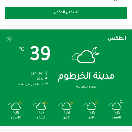
تسجيل الدخول
الطقس
39
℃
39º - 36º
مدينة الخرطوم
22%
4.37 كيلومتر/ساعة
غيوم متفرقة
℃
38
℃
37
℃
38
℃
39
℃
39
السبت
الأحد
الأثنين
الثلاثاء
الأربعاء