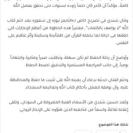
كاملاً، مؤكداً أن الأمر كان حلماً راوده لسنوات حتى تحقق بفضل الله.
وقال شندي في تصريح خاص لـ«التايمز نيوز» إن شعوره بعد ختم كتاب
الله “لا يوصف بالكلمات”، معتبراً هذه الخطوة من أعظم الإنجازات التي
حققها في حياته لما يحمله القرآن من طمأنينة وسكينة وأثر عظيم على
النفس.
وأوضح أن رحلة الحفظ لم تكن سهلة، وتطلبت صبراً ومثابرة واجتهاداً
يومياً، إلى جانب المراجعة المستمرة والتدقيق لضبط الحفظ.
وختم الفنان حديثه بدعاء أن يعينه الله على تثبيت ما حفظ والمحافظة
عليه، وأن يوفقه للعمل بأحكام كتاب الله وتعاليمه السمحاء.
ويُعد حسين شندي من الأسماء الفنية المعروفة في السودان، وتلقى
إعلانه تفاعلاً واسعاً من متابعيه الذين هنؤوه على الإنجاز الروحي.
شارك هذا الموضوع: