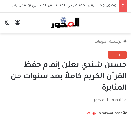
وصول جهاز الرنين المغناطيسي للمستشفى العسكري بودمدني يعزز الخدمات الطبية بالجزيرة
القائمة
تسجيل ا
ال
الرئيسية
|
منوعات
منوعات
حسين شندي يعلن إتمام حفظ
القرآن الكريم كاملاً بعد سنوات من
المثابرة
متابعة : المحور
591
almihwar news