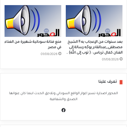
بعد سنوات من الإعجاب به !! الشيخ
منع فنانة سودانية شهيرة من الغناء
مصطفى_عبدالقادر يوجّه رسالة إلى
في مصر
الفنان كمال ترباس : ( توب إلى الله) ..
01/08/2026
01/08/2026
تعرف علينا
المحور اصدارة تسبر اغوار الواقع السوداني وتلاحق الحدث اينما كان عنوانها
الصدق والشفافية
في
سب
وك