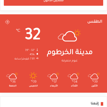
تسجيل الدخول
الطقس
32
℃
39º - 32º
مدينة الخرطوم
45%
7.81 كيلومتر/ساعة
غيوم متفرقة
℃
36
℃
39
℃
37
℃
34
℃
39
الأثنين
الثلاثاء
الأربعاء
الخميس
الجمعة
إتبعنا