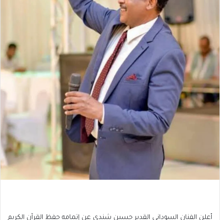
أعلن الفنان السوداني القدير حسين شندي عن إتمامه حفظ القرآن الكريم