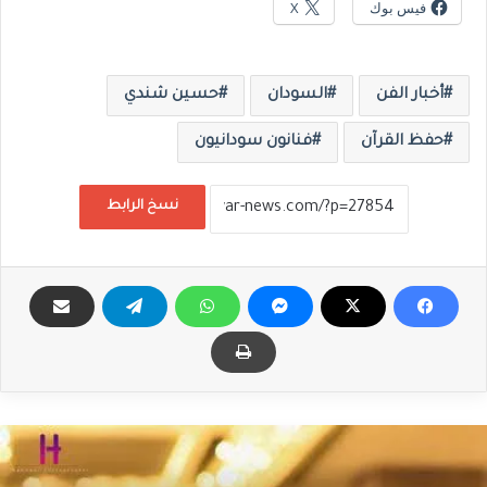
فيس بوك
X
أخبار الفن
السودان
حسين شندي
حفظ القرآن
فنانون سودانيون
نسخ الرابط