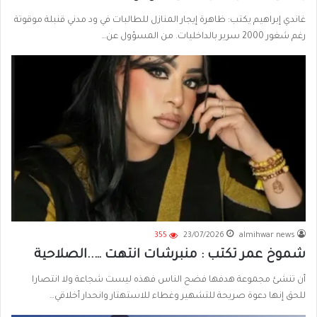
غاندي إبراهيم يكتب: ظاهرة إيجار المنازل للطالبات في ود مدني قنبلة موقوتة
رغم شغور 2000 سرير بالداخليات. من المسؤول عن…
355
23/07/2026
almihwar news
شموخ عمر تكتب : منبرشات انتهت …..الصلاحية
أن تنشئ مجموعة هدفها فضح الناس فهذه ليست شجاعة ولا انتصارا
للحق إنها دعوة صريحة للتشهير وغطاء للاستهتار وانحدار أخلاقي…