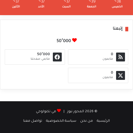
℃
37
℃
37
℃
37
℃
39
℃
38
الخميس
الجمعة
السبت
الأحد
الأثنين
إتبعنا
50٬000
50٬000
0
متابعون
متابعي صفحتنا
0
متابعون
© 2026 المحور نيوز |
مي تكنولوجي
الرئيسية
من نحن
سياسة الخصوصية
تواصل معنا