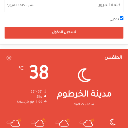
نسيت كلمة المرور؟
تذكرني
تسجيل الدخول
الطقس
38
℃
38º - 35º
مدينة الخرطوم
25%
6.99 كيلومتر/ساعة
سماء صافية