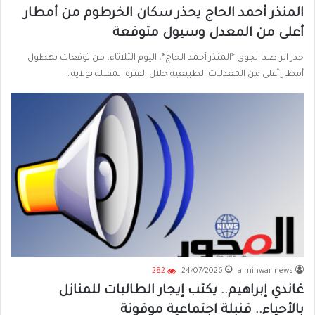
المنذر أحمد الحاج يحذر سكان الخرطوم من أمطار
أعلى من المعدل وسيول متوقعة
حذر الراصد الجوي *المنذر أحمد الحاج*، اليوم الثلاثاء، من توقعات بهطول
أمطار أعلى من المعدلات الطبيعية خلال الفترة المقبلة بولاية…
282
24/07/2026
almihwar news
غاندي إبراهيم.. يكتب إيجار الطالبات للمنازل
بالأحياء.. قنبلة اجتماعية موقوتة