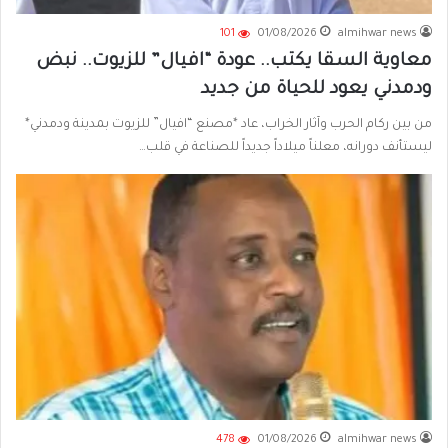
101
01/08/2026
almihwar news
معاوية السقا يكتب.. عودة “افيال” للزيوت.. نبض
ودمدني يعود للحياة من جديد
من بين ركام الحرب وآثار الخراب، عاد *مصنع “افيال” للزيوت بمدينة ودمدني*
ليستأنف دورانه، معلناً ميلاداً جديداً للصناعة في قلب…
478
01/08/2026
almihwar news