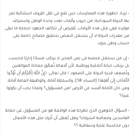
• تزداد خطورة هذه الممارسات حين تقع في ظل ظروف استثنائية تمر
بها الدولة السودانية، من حروب وأزمات تهدد وحدة الوطن واستنزاف
موارده ففي مثل هذه الأوقات، يُفترض أن تتكاتف الجهود لحماية ما تبقى
من مقدرات الدولة لا أن ينشغل البعض بتحقيق مصالح خاصة على
حساب وطن ينزف.
• إن من يستغل منصبه في زمن المحن لا يرتكب فسادًا إداريًا فحسب،
بل يرتكب خيانة أخلاقية ووطنية، لأن أفعاله تُعمّق معاناة المواطنين
وتُضعف قدرة الدولة على الصمود / قال تعالى: ﴿إِنَّ اللَّهَ يَأْمُرُكُمْ أَن تُؤَدُّوا
الْأَمَانَاتِ إِلَىٰ أَهْلِهَا﴾ [النساء: 58]، والسلطة أمانة، والوظيفة العامة أمانة،
ومن خان الأمانة أفسد في الأرض /من المسؤول؟ ولماذا يجب أن يكونوا
عبرة؟
• السؤال الجوهري الذي تطرحه هذه الواقعة هو من المسؤول عن حماية
الفاسدين ومعاقبة الشرفاء؟ وهل يُعقل أن تُترك مثل هذه الأفعال
دون محاسبة علنية وشفافية ؟؟