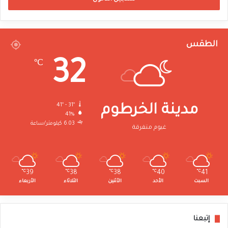
الطقس
32
℃
41º - 31º
مدينة الخرطوم
41%
6.03 كيلومتر/ساعة
غيوم متفرقة
℃
39
℃
38
℃
38
℃
40
℃
41
السبت
الأحد
الأثنين
الثلاثاء
الأربعاء
إتبعنا