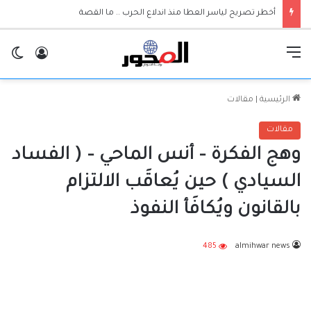
والي الجزيرة يعلن إعتماد الجامعات مرجعية لقرارات حكومة الولاية
القائمة
تسجيل ا
ال
الرئيسية
|
مقالات
مقالات
وهج الفكرة – أنس الماحي – ( الفساد
السيادي ) حين يُعاقَب الالتزام
بالقانون ويُكافَأ النفوذ
485
almihwar news