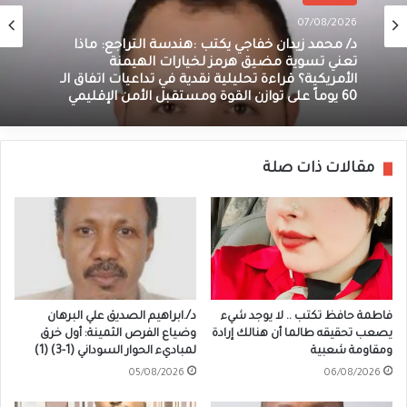
07/08/2026
د/ محمد زيدان خفاجي يكتب :هندسة التراجع: ماذا
تعني تسوية مضيق هرمز لخيارات الهيمنة
الأمريكية؟ قراءة تحليلية نقدية في تداعيات اتفاق الـ
60 يوماً على توازن القوة ومستقبل الأمن الإقليمي
مقالات ذات صلة
فاطمة حافظ تكتب .. لا يوجد شيء
د/.ابراهيم الصديق علي البرهان
يصعب تحقيقه طالما أن هنالك إرادة
وضياع الفرص الثمينة: أول خرق
ومقاومة شعبية
لمباديء الحوار السوداني (1-3) (1)
05/08/2026
06/08/2026