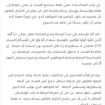
• إن غياب المحاسبة لا يعني فقط تشجيع الفساد بل يعني تحويله إلى
ثقافة مؤسسية، وإرسال رسالة واضحة لكل من يفكر في الالتزام بالقانون
بأن مصيره قد يكون كمصير هذا الموظف الذي خرج خروجًا مهينًا لأنه
رفض أن يكون شريكًا في تجاوز غير مشروع.
• لقد أكد الإسلام على مبدأ العدالة وعدم المحاباة فقال تعالى: ﴿يَا أَيُّهَا
الَّذِينَ آمَنُوا كُونُوا قَوَّامِينَ بِالْقِسْطِ شُهَدَاءَ لِلَّهِ وَلَوْ عَلَىٰ أَنفُسِكُمْ [النساء
135]. فالعدل لا يستقيم إلا إذا طال الجميع دون استثناء أو حصانة .. إن
مكافحة الفساد لا تتحقق بالشعارات ولا بالتصريحات الإعلامية، بل
بالمحاسبة الصارمة وحماية الموظفين الشرفاء وتجريم استغلال النفوذ
أيًّا كان مصدره.
• وما لم يُقدَّم الفاسدون إلى محاكمات علنية عادلة، ويُعاد الاعتبار لمن
التزموا بالقانون فإن الدولة ستظل تدفع ثمن الفساد من أمنها
واستقرارها ومستقبل أجيالها .. أما الموظف الذي عوقب لأنه احترم
القانون، فهو شاهد حيّ على أن معركة النزاهة ما زالت طويلة وأن
الأوطان لا تُبنى إلا حين يصبح الالتزام بالقانون وسام شرف، لا تهمة
تستوجب العقاب.