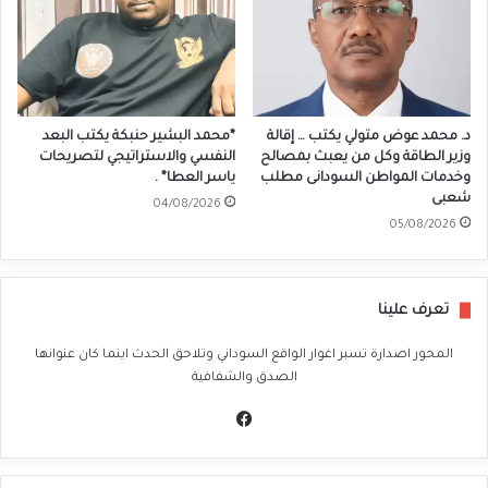
د. محمد عوض متولي يكتب … إقالة
*محمد البشير حنبكة يكتب البعد
وزير الطاقة وكل من يعبث بمصالح
النفسي والاستراتيجي لتصريحات
وخدمات المواطن السودانى مطلب
ياسر العطا* .
شعبى
04/08/2026
05/08/2026
تعرف علينا
المحور اصدارة تسبر اغوار الواقع السوداني وتلاحق الحدث اينما كان عنوانها
الصدق والشفافية
في
سب
وك