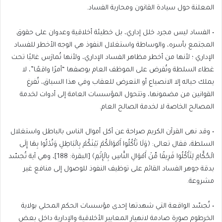
المعلنة حول سيادة القانون ومحاربة الفساد.
• الفساد ليس مجرد خلل إداري، بل خطيئة أخلاقية وعدوان على حقوق
المجتمع بأسره، والوساطة واستغلال النفوذ هي الوجه الأخطر للفساد
الإداري ؛ لأنها من أخطر مظاهر الفساد الإداري، ولأنها تُمارَس غالبًا تحت
غطاء السلطة وتُفرض على الموظف العام بوصفها “أمرًا واقعًا”، لا
يملك حياله إلا الانصياع أو التعرض للعقاب وفي هذا السياق، تُفرغ
القوانين من مضمونها، وتتحول المؤسسات العامة إلى أدوات لخدمة
المصالح الخاصة لا لخدمة الصالح العام.
• وقد نهى القرآن الكريم صراحة عن أكل أموال الناس بالباطل واستغلال
السلطة، فقال تعالى: ﴿وَلَا تَأْكُلُوا أَمْوَالَكُمْ بَيْنَكُمْ بِالْبَاطِلِ وَتُدْلُوا بِهَا إِلَى
الْحُكَّامِ لِتَأْكُلُوا فَرِيقًا مِّنْ أَمْوَالِ النَّاسِ بِالْإِثْمِ﴾ [البقرة: 188]، وهي آية تُجسّد
بدقة جوهر الفساد القائم على توظيف النفوذ للوصول إلى منافع غير
مشروعة.
• تُجسّد الواقعة التي شهدتها إحدى مؤسسات الحكم المحلي بولاية
الخرطوم صورة صادمة لانهيار المعايير الأخلاقية والإدارية داخل بعض