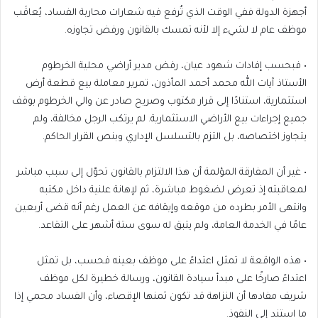
أجهزة الدولة ففي الوقت الذي تُرفع فيه شعارات محاربة الفساد، يُعاقَب
موظف عام لا لشيء إلا لأنه تمسك بالقانون ورفض تجاوزه.
• فبحسب إفادات شهود عيان، رفض مدير أراضي محلية الخرطوم
الأستاذ آيات الله محمد أحمد المأذون، تمرير معاملة بيع قطعة أرض
استثمارية، استنادًا إلى قرار مكتوب وصريح صادر عن والي الخرطوم بوقف
جميع إجراءات بيع الأراضي الاستثمارية. لم يرتكب الرجل مخالفة، ولم
يتجاوز اختصاصه، بل التزم بالتسلسل الإداري وبنص القرار الحاكم.
• غير أن المفارقة المؤلمة أن هذا الالتزام بالقانون تحوّل إلى سبب مباشر
لمعاقبته إذ تعرض لضغوط مباشرة، ثم لإهانة علنية داخل مكتبه
وانتهى الأمر بطرده من موقعه وإيقافه عن العمل رغم أنه قضى أربعين
عامًا في الخدمة العامة، ولم يتبق له سوى ستة أشهر على التقاعد.
• هذه الواقعة لا تمثل اعتداءً على موظف بعينه فحسب، بل تمثل
اعتداءً صارخًا على مبدأ سيادة القانون، ورسالة خطيرة لكل موظف
شريف مفادها أن النزاهة قد تكون ثمنها الإقصاء، وأن الفساد محمي إذا
ما استند إلى النفوذ.