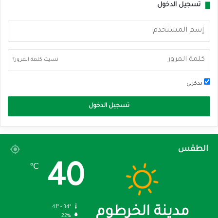
تسجيل الدخول
نسيت كلمة المرور؟
تذكرني
تسجيل الدخول
الطقس
40
℃
41º - 34º
مدينة الخرطوم
22%