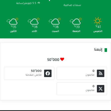
5.5 كيلومتر/ساعة
سماء صافية
℃
35
℃
38
℃
38
℃
39
℃
41
الخميس
الجمعة
السبت
الأحد
الأثنين
إتبعنا
50٬000
50٬000
0
متابعون
متابعي صفحتنا
0
متابعون