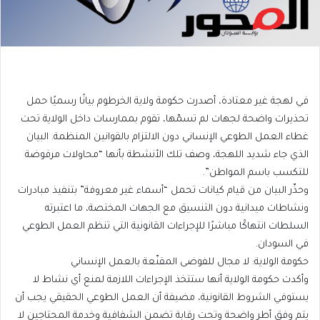
في لهجة غير معتادة، أصدرت حكومة ولاية الخرطوم بيانًا رسميًا حمل
تحذيرات واضحة لجهات لم تسمّها، تقوم بممارسات داخل الولاية تحت
غطاء العمل الطوعي الإنساني دون الالتزام بالقوانين المنظمة. البيان
الذي جاء شديد اللهجة، وصف تلك الأنشطة بأنها “محاولات مرفوضة
للتكسب باسم المواطن”.
وحذّر البيان من قيام كيانات تحمل “أسماء غير معروفة” بتنفيذ مبادرات
ونشاطات ميدانية دون التنسيق مع الجهات المختصة، ما اعتبرته
السلطات انتهاكًا مباشرًا للإجراءات القانونية التي تنظم العمل الطوعي
في السودان.
حكومة الولاية: لا مجال للفوضى المقنّعة بالعمل الإنساني
وأكدت حكومة الولاية أنها ستتخذ الإجراءات اللازمة لمنع أي نشاط لا
يستوفي الشروط القانونية، مضيفة أن العمل الطوعي الحقيقي يجب أن
يتم وفق أطر واضحة وتحت رقابة تضمن الشفافية وخدمة المحتاجين لا